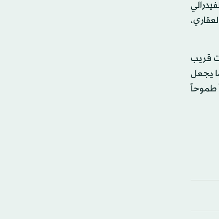
يدرالي
لعقاري،
قت قريب
قعات خبراء الاقتصاد، ونما الاقتصاد 1.9 في المائة، في النصف الأول من 2017، مما يجعل
دفاً طموحاً