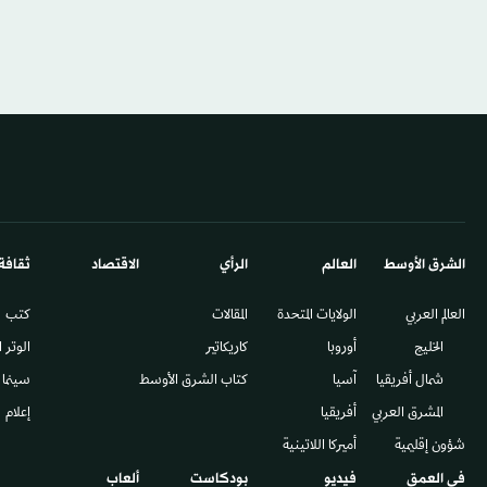
الشرق الأوسط​
العالم
الرأي
الاقتصاد
ثقافة
العالم العربي
الولايات المتحدة
المقالات
كتب
الخليج
أوروبا
كاريكاتير
الوتر 
شمال أفريقيا
آسيا
كتاب الشرق الأوسط
سينما
المشرق العربي
أفريقيا
إعلام
شؤون إقليمية
أميركا اللاتينية
في العمق
فيديو
بودكاست
ألعاب