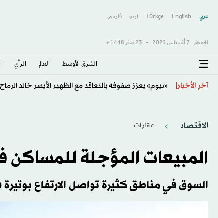
عربي
English
Türkçe
اردو
فارسى
الجمعة,
7 أغسطس 2026
-
23 صفَر 1448 هـ
الشرق الأوسط​
العالم
الرأي
ا
نابولي يرحب برحيل لوكاكو إلى فنربخشة
آخر الأخبار
الاقتصاد
عقارات
المبيعات المؤجلة للمساكن في
السوق في مناطق كثيرة تواصل الارتفاع بوتيرة