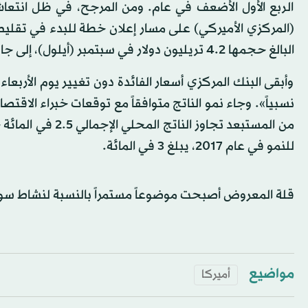
الربع الأول الأضعف في عام. ومن المرجح، في ظل انتع
(المركزي الأميركي) على مسار إعلان خطة للبدء في تقليص 
البالغ حجمها 4.2 تريليون دولار في سبتمبر (أيلول)، إلى جانب رفع أسعار الفائدة للمرة الثالثة في وقت لاحق هذا العام.
وأبقى البنك المركزي أسعار الفائدة دون تغيير يوم الأرب
من المستبعد تجاوز
للنمو في عام 2017، يبلغ 3 في المائة.
قلة المعروض أصبحت موضوعاً مستمراً بالنسبة لنشاط سو
مواضيع
أميركا