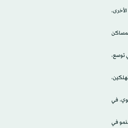
الأخرى،
حيث ارتفعت نسبة المساكن
سكان بقى في توسع،
تهلكين،
 في المائة على أساس سنوي، في
، حيث كان النمو في