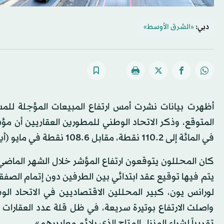
دبي:
«الشرق الأوسط»
أظهرت بيانات نشرت أمس ارتفاع المبيعات المؤجلة للمس
في المائة إلى 110.2 نقطة، مقابل 108.6 نقطة في مايو (أيار) الماضي، بحسب البيانات المعدلة.
لورانس يون، كبير المحللين الاقتصاديين في الاتحاد ال
واصلت الارتفاع بوتيرة سريعة، في ظل قلة عدد العقارات ال
تقريباً لشراء المنزل المتاح الذي يلائم معاييرهم».