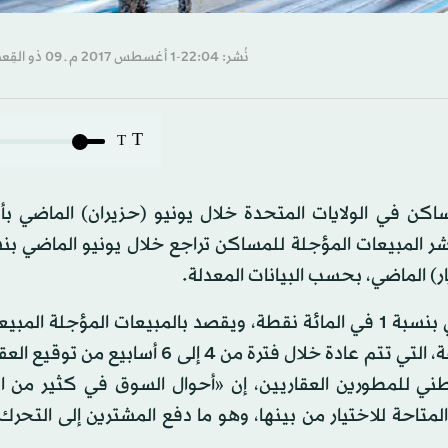
نُشر: 22:04-1 أغسطس 2017 م ـ 09 ذو القِعدة 1438 هـ
T
T
اكن في الولايات المتحدة خلال يونيو (حزيران) الماضي بأ
كان المحللون يتوقعون ارتفاع المؤشر خلال الشهر الماضي بنسبة 1 في المائة نقطة، ويقصد بالمبيعات المؤجل
يتم فيها توقيع عقد ابتدائي بين الطرفين دون إتمام الصفقة، التي تتم عادة خلال فترة من 4 إل
وطني للمطورين العقاريين، إن «أحوال السوق في كثير من ا
متاحة للاختيار من بينها، وهو ما دفع المشترين إلى التحرك