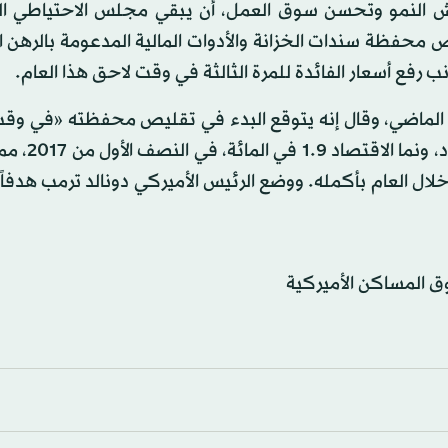
اش النمو وتحسن سوق العمل، أن يبقي مجلس الاحتياطي الف
محفظة سندات الخزانة والأدوات المالية المدعومة بالرهن ا
عاء الماضي، وقال إنه يتوقع البدء في تقليص محفظته «في و
نسبياً». وجاء نمو الناتج متوافقاً مع تو
 الناتج المحلي الإجمالي 2.5 في المائة خلال العام بأكمله. ووضع الرئيس الأميركي دونالد ترمب ه
ق المساكن الأميركية