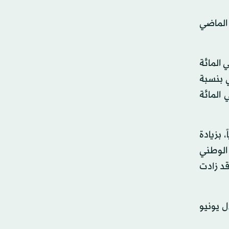
الماضي
ؤجلة قوة المبيعات في الغرب والجنوب الأميركي، حيث زادت المبيعات المؤجلة بنسبة 2.9 في المائة
شرقي بنسبة
اضي. في الوقت نفسه، تراجعت المبيعات في الغرب الأوسط خلال الفترة نفسها 5.0 في المائة
5.56 مليون مسكن سنوياً، بزيادة
ا منذ 2006، ويتوقع الاتحاد الوطني
موجودة قد زادت
ل يونيو