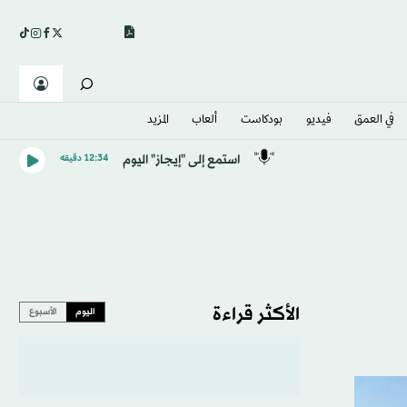
في العمق
فيديو
بودكاست
ألعاب
المزيد
استمع إلى "إيجاز" اليوم
12:34 دقيقه
الأكثر قراءة
اليوم
الأسبوع