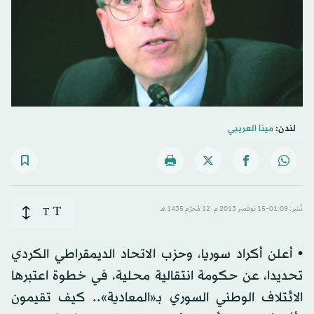
لندن:
مينا العريبي
T
نُشر: 01:09-15 نوفمبر 2013 م ـ 12 مُحرَّم 1435 هـ
T
• أعلن أكراد سوريا، وحزب الاتحاد الديمقراطي الكردي
تحديدا، عن حكومة انتقالية محلية، في خطوة اعتبرها
الائتلاف الوطني السوري بـ«المعادية».. كيف تقيمون