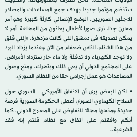
الولايات المتحدة. نحن نعترف بمسؤولياتنا. والكويت
ستنظم مؤتمرا جديدا بهدف جمع المساعدات والمصادر
للاجئين السوريين. الوضع الإنساني كارثة كبيرة وهو أمر
محزن جدا، نرى صورا لأطفال يعانون من المجاعة، أمر لا
يمكن تصديقه في دمشق التي كانت مزدهرة. «إنني قلق
من هذا الشتاء، الناس ضعفاء من الآن وعندما يزداد البرد
ولا توجد الكهرباء ولا تدفئة ولا ماء حار ستزداد الأمراض.
على المجتمع الدولي أن يعي ذلك ويتحرك. ومنع وصول
المساعدات هو عمل إجرامي حقا من النظام السوري.
• لكن البعض يرى أن الاتفاق الأميركي - السوري حول
السلاح الكيماوي السوري أعطى الحكومة السورية فرصة
جديدة ومنحها مجالا للتفاوض على المسرح الدولي، كما
أنكم وافقتم على اتفاق مع نظام قلتم إنه فقد
الشرعية..