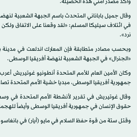
وأكد مصدر أمني هذه الحصيلة.
وقال جميل باباناني المتحدث باسم الجبهة الشعبية لنهضة
في ائتلاف سيليكا المسلم: «لقد وقعنا على الاتفاق ولكن لا
نرد».
وبحسب مصادر متطابقة فإن المعارك اندلعت في مدينة
«الجنرال» في الجبهة الشعبية لنهضة أفريقيا الوسطى.
وكان الأمين العام للأمم المتحدة أنطونيو غوتيريش أعرب 
جمهورية أفريقيا الوسطى، مبديا خشية الأمم المتحدة تصاعد
وقال غوتيريش في تقرير لأنشطة الأمم المتحدة في وسط أ
حقوق الإنسان في جمهورية أفريقيا الوسطى وأيضاً للهجما
وقتل ستة من قوة حفظ السلام في مايو (أيار) في بانغاسو 