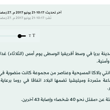
آخر تحديث: 10:17-21 يونيو 2017 م ـ 27 رَمضان 1438 هـ
نُشر: 10:17-21 يونيو 2017 م ـ 27 رَمضان 1438 هـ
T
T
مدينة بريا في وسط أفريقيا الوسطى يوم أمس (الثلاثاء) غدا
وأمنية.
 انتي بالاكا المسيحية وعناصر من مجموعة كانت منضوية في 
 المسلم، وذلك غداة توقيع 13 من أصل 14 جماعة متمردة وميليشيا تضمها البلاد اتفاقا في روما ب
.
خصا» وإصابة 43 آخرين.