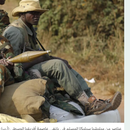
عناصر من ميليشيا سيليكا المسلم في بانغي عاصمة أفريقيا الوسطى (أ.ب)