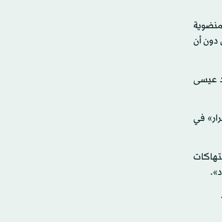
 منضوية
 دون أن
د عيسى
رار» في
تهاكات
».