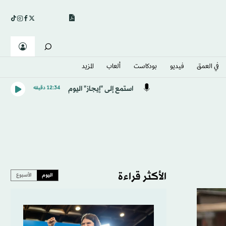
في العمق
فيديو
بودكاست
ألعاب
المزيد
استمع إلى "إيجاز" اليوم
12:34 دقيقه
الأكثر قراءة
اليوم
الأسبوع