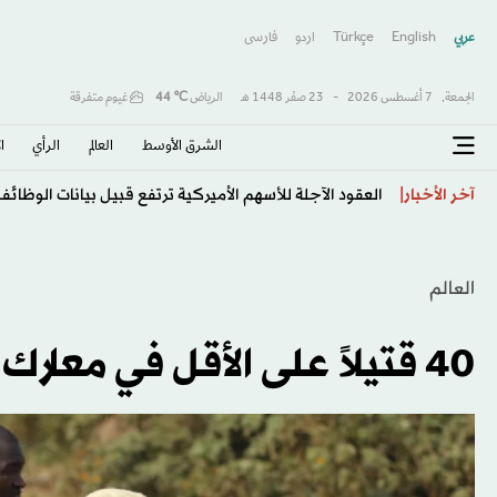
عربي
English
Türkçe
اردو
فارسى
الجمعة,
7 أغسطس 2026
-
23 صفَر 1448 هـ
الرياض
℃
44
غيوم متفرقة
الشرق الأوسط​
العالم
الرأي
ا
العقود الآجلة للأسهم الأميركية ترتفع قبيل بيانات الوظائف
آخر الأخبار
العالم
40 قتيلاً على الأقل في معارك طائفية بأفريقيا الوسطى