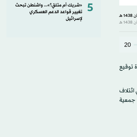
5
«شريك أم متلقٍ؟»... واشنطن تبحث
تغيير قواعد الدعم العسكري
لإسرائيل
20
ة توقيع
ائتلاف
رعاية جمعية