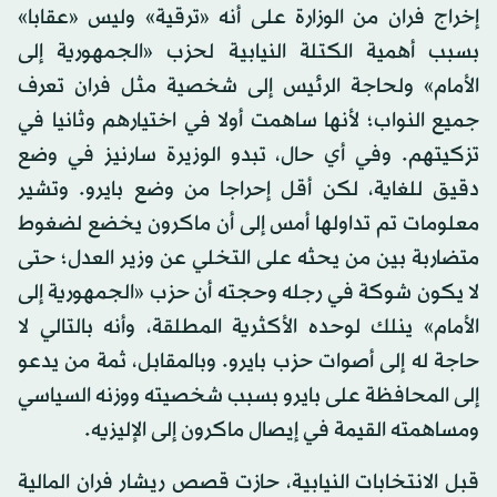
إخراج فران من الوزارة على أنه «ترقية» وليس «عقابا»
بسبب أهمية الكتلة النيابية لحزب «الجمهورية إلى
الأمام» ولحاجة الرئيس إلى شخصية مثل فران تعرف
جميع النواب؛ لأنها ساهمت أولا في اختيارهم وثانيا في
تزكيتهم. وفي أي حال، تبدو الوزيرة سارنيز في وضع
دقيق للغاية، لكن أقل إحراجا من وضع بايرو. وتشير
معلومات تم تداولها أمس إلى أن ماكرون يخضع لضغوط
متضاربة بين من يحثه على التخلي عن وزير العدل؛ حتى
لا يكون شوكة في رجله وحجته أن حزب «الجمهورية إلى
الأمام» ينلك لوحده الأكثرية المطلقة، وأنه بالتالي لا
حاجة له إلى أصوات حزب بايرو. وبالمقابل، ثمة من يدعو
إلى المحافظة على بايرو بسبب شخصيته ووزنه السياسي
ومساهمته القيمة في إيصال ماكرون إلى الإليزيه.
قبل الانتخابات النيابية، حازت قصص ريشار فران المالية