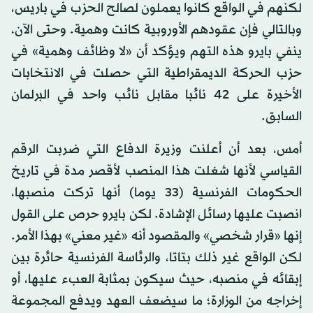
لكنهم في الواقع كانوا يعملون لصالح الحزب في باريس،
وبالتالي فإن عقودهم الأوروبية كانت وهمية. وحتى الآن،
ينفي بايرو هذه التهم ويؤكد أن «لا وظائف وهمية» في
حزب الحركة الديمقراطية التي حصلت في الانتخابات
الأخيرة على 42 نائبا مقابل نائب واحد في البرلمان
السابق.
أمس، بعد أن أعلنت وزيرة الدفاع التي ضربت الرقم
القياسي لأنها شغلت هذا المنصب لأقصر مدة في تاريخ
الحكومات الفرنسية (33 يوما) أنها تركت منصبها،
انصبت عليها رسائل الإشادة. لكن بايرو حرص على القول
إنها «قرار شخصي» والمقصود أنه «غير معني» بهذا الأمر.
لكن الواقع غير ذلك بتاتا، والرئاسة الفرنسية حائرة بين
إبقائه في منصبه، حيث سيكون بمثابة العبء عليها، أو
إخراجه من الوزارة؛ ما سيضعف العهد ويدفع المجموعة