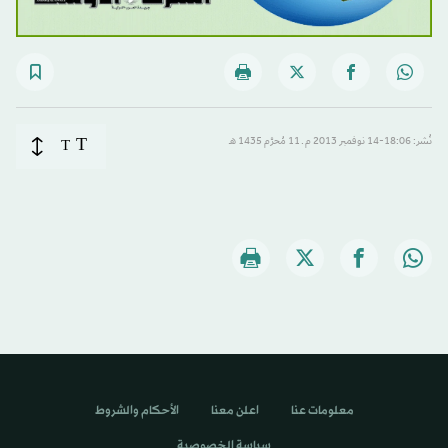
T
نُشر: 18:06-14 نوفمبر 2013 م ـ 11 مُحرَّم 1435 هـ
T
معلومات عنا
اعلن معنا
الأحكام والشروط
سياسة الخصوصية