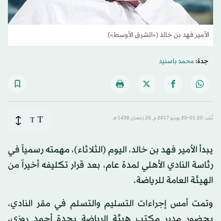
الأمير فهد بن خالد («الشرق الأوسط»)
جدة:
محمد باسنيد
T
نُشر: 01:20-20 يونيو 2017 م ـ 26 رَمضان 1438 هـ
T
يبدأ الأمير فهد بن خالد، اليوم (الثلاثاء)، مهمته رسمياً في
رئاسة النادي الأهلي لمدة عام، بعد قرار تكليفه أخيراً من
الهيئة العامة للرياضة.
وتمت أمس إجراءات التسليم والتسلم في مقر النادي،
بحضور مدير مكتب هيئة الرياضة بجدة أحمد روزي،