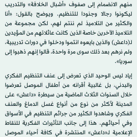
منهم الانضمام إلى صفوف «أشبال الخلافة» والتدريب
ليكونوا رجالا وجنودا للتنظيم. ويوضح بالقول: «أنا
والكثير من التلاميذ لم ننتم لهم، لكن مجموعة من
التلاميذ الآخرين خاصة الذين كانت عائلاتهم من المؤيدين
لـ(داعش) والذين بايعوه انتموا ودخلوا في دورات تدريبية،
ولم نرهم بعد ذلك سوى مرة واحدة، قالوا إنهم ذهبوا إلى
سوريا».
إياد ليس الوحيد الذي تعرض إلى عنف التنظيم الفكري
والبدني، بل غالبية أقرانه من أطفال الموصل تعرضوا
خلال السنوات الثلاث الماضية من سيطرة «داعش» على
المدينة لأكثر من نوع من أنواع غسل الدماغ والعنف
الفكري وشاهدوا الكثير من جرائم التنظيم في الأسواق
وفي أحيائهم. هذا إلى جانب التأثيرات الفكرية للنقاط
الإعلامية لـ«داعش» المنتشرة في كافة أحياء الموصل