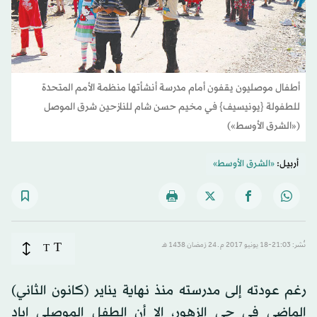
أطفال موصليون يقفون أمام مدرسة أنشأتها منظمة الأمم المتحدة
للطفولة {يونيسيف} في مخيم حسن شام للنازحين شرق الموصل
(«الشرق الأوسط»)
أربيل:
«الشرق الأوسط»
T
نُشر: 21:03-18 يونيو 2017 م ـ 24 رَمضان 1438 هـ
T
رغم عودته إلى مدرسته منذ نهاية يناير (كانون الثاني)
الماضي في حي الزهور، إلا أن الطفل الموصلي إياد