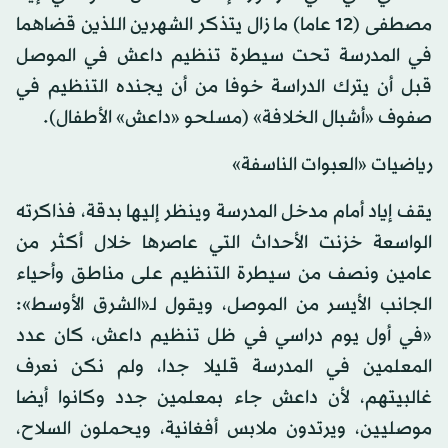
مصطفى (12 عاما) ما زال يتذكر الشهرين اللذين قضاهما
في المدرسة تحت سيطرة تنظيم داعش في الموصل
قبل أن يترك الدراسة خوفا من أن يجنده التنظيم في
صفوف «أشبال الخلافة» (مسلحو «داعش» الأطفال).
رياضيات «العبوات الناسفة»
يقف إياد أمام مدخل المدرسة وينظر إليها بدقة، فذاكرته
الواسعة خزنت الأحداث التي عاصرها خلال أكثر من
عامين ونصف من سيطرة التنظيم على مناطق وأحياء
الجانب الأيسر من الموصل، ويقول لـ«الشرق الأوسط»:
«في أول يوم دراسي في ظل تنظيم داعش، كان عدد
المعلمين في المدرسة قليلا جدا، ولم نكن نعرف
غالبيتهم، لأن داعش جاء بمعلمين جدد وكانوا أيضا
موصليين، ويرتدون ملابس أفغانية، ويحملون السلاح،