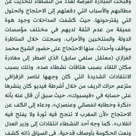
وفتحت المبادرة الفرصة لعدد من النشطاء للحديث عن
مطالبهم والأسباب التي دفعتهم إلى الاحتجاج والحلول
التي يقترحونها، حيث كشفت المداخلات وجود هوة
عميقة من عدم الثقة لديهم في مختلف مؤسسات
الدولة والمنتخبين والأحزاب. وسجلت خلال المناظرة
مواقف وأحداث، منها الاحتجاج على حضور الشيخ محمد
الفزازي (معتقل سلفي سابق) الذي اضطر إلى مغادرة
مكان اللقاء بسبب هتافات نشطاء ضده، وذلك بسبب
الانتقادات الشديدة التي كان وجهها لناصر الزفزافي
متزعم حراك الريف من خلال أشرطة فيديو كان ينشرها
على حسابه في «فيسبوك»، حيث سبق أن قال عنه بأنه
«نكرة وخطابه انفصالي وعنصري»، ودعاه إلى الكف عن
الاحتجاج «لأن المغرب لا تنجح فيه ثورة ولا يفلح فيه
انقلاب». كما وجه أحد النشطاء انتقادات إلى وزير العدل
ونعت الحكومة بأوصاف قدحية. في السياق ذاته كشف