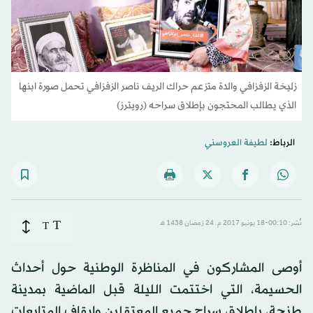
زليخة الزفزافي والدة متزعم حراك الريف ناصر الزفزافي تحمل صورة ابنها
الذي يطالب المحتجون بإطلاق سراحه (رويترز)
الرباط:
لطيفة العروسني
T
نُشر: 00:10-18 يونيو 2017 م ـ 24 رَمضان 1438 هـ
T
أوصى المشاركون في المناظرة الوطنية حول أحداث
الحسيمة، التي اختتمت الليلة قبل الماضية بمدينة
طنجة، بإطلاق سراح جميع المعتقلين وإيقاف المتابعات