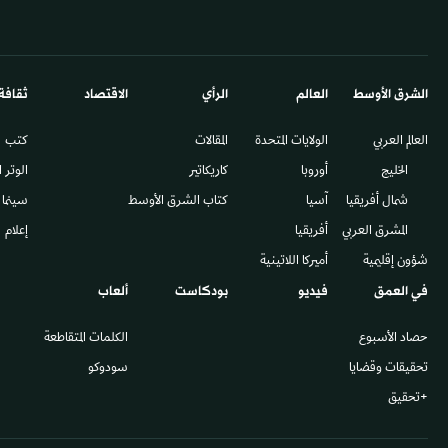
الشرق الأوسط​
العالم
الرأي
الاقتصاد
ثقافة
العالم العربي
الولايات المتحدة
المقالات
كتب
الخليج
أوروبا
كاريكاتير
الوتر 
شمال أفريقيا
آسيا
كتاب الشرق الأوسط
سينما
المشرق العربي
أفريقيا
إعلام
شؤون إقليمية
أميركا اللاتينية
في العمق
فيديو
بودكاست
ألعاب
حصاد الأسبوع
الكلمات المتقاطعة
تحقيقات وقضايا
سودوكو
+تحقيق