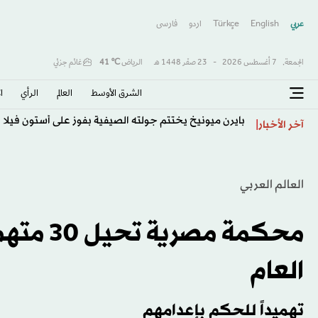
عربي
English
Türkçe
اردو
فارسى
الجمعة,
7 أغسطس 2026
-
23 صفَر 1448 هـ
الرياض
℃
41
غائم جزئي
الشرق الأوسط​
العالم
الرأي
ا
بايرن ميونيخ يختتم جولته الصيفية بفوز على أستون فيلا
آخر الأخبار
العالم العربي
محكمة م
العام
تهميداً للحكم بإعدامهم