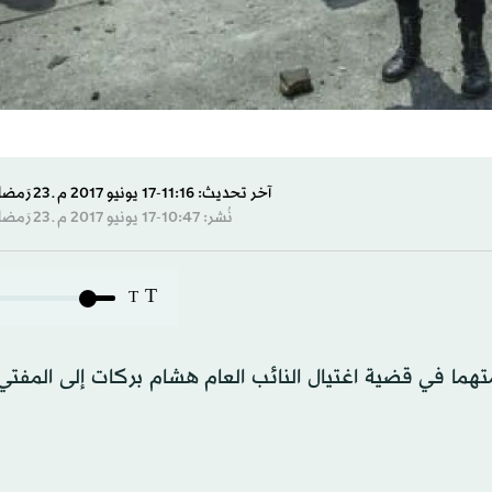
آخر تحديث: 11:16-17 يونيو 2017 م ـ 23 رَمضان 1438 هـ
نُشر: 10:47-17 يونيو 2017 م ـ 23 رَمضان 1438 هـ
T
T
لت محكمة جنايات القاهرة اليوم (السبت)، أوراق 30 متهما في قضية اغتيال النائب العام هشام بركات إلى ا