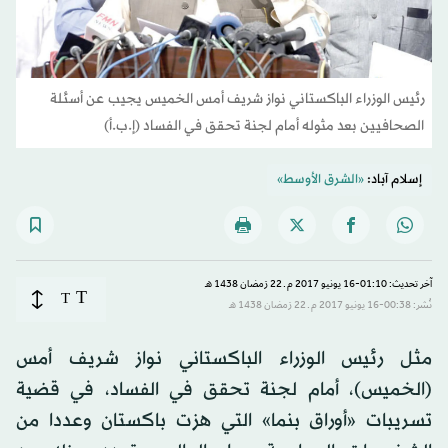
رئيس الوزراء الباكستاني نواز شريف أمس الخميس يجيب عن أسئلة
الصحافيين بعد مثوله أمام لجنة تحقق في الفساد (إ.ب.أ)
إسلام آباد:
«الشرق الأوسط»
آخر تحديث: 01:10-16 يونيو 2017 م ـ 22 رَمضان 1438 هـ
T
T
نُشر: 00:38-16 يونيو 2017 م ـ 22 رَمضان 1438 هـ
مثل رئيس الوزراء الباكستاني نواز شريف أمس
(الخميس)، أمام لجنة تحقق في الفساد، في قضية
تسريبات «أوراق بنما» التي هزت باكستان وعددا من