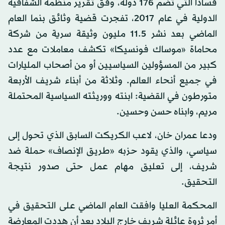
فسادا التي تضم 176 دولة، وفق تقرير منظمة الشفافية
الدولية في عام 2017، تفجرت قضية وثائق بنما العام
الماضي بعد نشر 11.5 مليون وثيقة سرية من شركة
محاماة «موساك فونسيكا» تكشف معاملات مع عدد
كبير من المسؤولين السياسيين أو من أصحاب المليارات
في جميع أنحاء العالم. وثلاثة من أبناء شريف الأربعة
متورطون في القضية: ابنته ووريثته السياسية المحتملة
مريم، وابناه حسن وحسين.
ودعا عمران خان، لاعب الكريكت السابق الذي تحول إلى
سياسي، والذي يقود حزبه «طريق الإنصاف» حملة ضد
شريف، إلى تعليق مهام عمل حتى صدور نتيجة
التحقيق.
المحكمة العليا وافقت العام الماضي على التحقيق في
أمر ثروة عائلة شريف خارج البلاد بعد أن هددت المعارضة