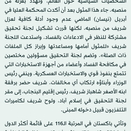
الشخصيات السياسية حول العالم، وتهدد بعزله من
منصبه. جاء هذا المثول بعد أن أكدت المحكمة العليا في
أبريل (نيسان) الماضي عدم وجود أدلة كافية لعزل
شريف من منصبه، لكنها قررت تشكيل لجنة تحقيق
مشتركة للنظر في الادعاءات بالفساد. واستدعت اللجنة
شريف «للمثول أمامها ومساعدتها وإبراز كل الملفات
ذات الصلة». وتضم لجنة التحقيق مسؤولين مختصين
في مكافحة الفساد وأعضاء من أجهزة الاستخبارات التي
تتمتع بنفوذ قوي والاستخبارات العسكرية. وينفي رئيس
الوزراء وأبناؤه ارتكاب أي مخالفات. شريف حضر برفقة
ابنه الأصغر شاهباز شريف، رئيس إقليم البنجاب، إلى مقر
لجنة التحقيق في إسلام آباد، ولوح شريف لكاميرات
التلفزيون قبيل دخوله المبنى.
وتأتي باكستان في المرتبة الـ116 على قائمة أكثر الدول