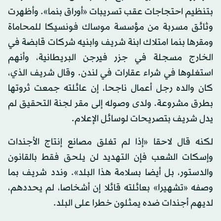
بتنظيم احتجاجات عقب تسريبات «أوراق بنما». وأظهرت
وثائق مسربة من مؤسسة موساك فونسيكا للمحاماة
ومقرها بنما امتلاك ابنة شريف وابنيه شركات قابضة في
الخارج مسجلة في جزر فيرجن البريطانية، وأنهم
استغلوها في شراء عقارات في لندن. وقال شريف الذي،
كان والده رجل أعمال ناجحا، إن عائلته جمعت ثروتها
بطرق مشروعة. ولدى وصوله إلى مقر لجنة التحقيق لم
يدل شريف بتصريحات لوسائل الإعلام.
لكنه قال لاحقا «إذا لم تغلق مصانع إنتاج الأجندات
وإسكات الشعب فإن التهديد لن يلحق فقط بالقانون
والدستور، بل أيضا بسلامة هذا البلد». وندد شريف بما
وصفه «تشهيرا» بعائلته قائلا إن أشخاصا، لم يحددهم،
لديهم أجندات ضده يمثلون خطرا على البلد.