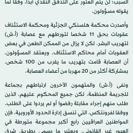
السبب؛ لن يتم العثور على التدفق النقدي أبدا، وفقا لما
يقوله مسؤولون.
وأصدرت محكمة هلسنكي الجزئية ومحكمة الاستئناف
عقوبات بحق 11 شخصا لتورطهم مع عصابة (أ.ش)
لتهريب البشر. لكن لا يزال من الممكن الطعن في بعض
العقوبات أمام محاكم الاستئناف. ويعتقد المسؤولون،
أن العصابة قامت بتهريب ما يقرب من 100 شخص،
بمشاركة أكثر من 20 مهربا من أعضاء العصابة.
ونفى (أ.ش) والمتهمون الآخرون ارتباطهم بجماعة
للجريمة المنظمة، لكن جميع المحكوم عليهم، الذين
طلب منهم إجراء مقابلة رفضوا أو لم يردوا على الطلب.
ووفقا لفرونتكس، التي تنسق إدارة الحدود الأوروبية، فإن
المواطنين العراقيين رابع أكبر مجموعة متورطة في
العبور غير القانوني. ويعتبر ما يسمى بطريق شرق