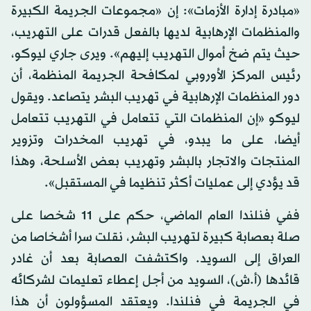
«مبادرة إدارة الأزمات»: إن «مجموعات الجريمة الكبيرة
والمنظمات الإرهابية لديها بالفعل قدرات على التهريب،
حيث يتم ضخ أموال التهريب إليهم». ويرى جاري ليوكو،
رئيس المركز الأوروبي لمكافحة الجريمة المنظمة، أن
دور المنظمات الإرهابية في تهريب البشر يتصاعد. ويقول
ليوكو «إن المنظمات التي تتعامل في التهريب تتعامل
أيضا، على ما يبدو، في تهريب المخدرات وتزوير
المنتجات والاتجار بالبشر وتهريب بعض الأسلحة، وهذا
قد يؤدي إلى عمليات أكثر تنظيما في المستقبل».
ففي فنلندا العام الماضي، حكم على 11 شخصا على
صلة بعصابة كبيرة لتهريب البشر، نقلت سرا أشخاصا من
العراق إلى السويد. واكتشفت العصابة بعد أن غادر
قائدها (أ.ش)، السويد من أجل إعطاء تعليمات لشركائه
في الجريمة في فنلندا. ويعتقد المسؤولون أن هذا