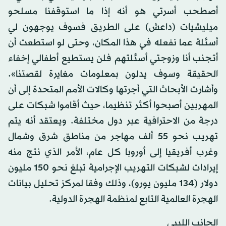
أصطحب أسرتي هو أنه إذا ما استوقفنا مسلحو
ميليشيات (داعش) على الطريق فسوف يوجهون لي
أسئلة عما نفعله في هذا المكان، وحتى لو استطعت أن
أتجنب أنا وزوجتي أسئلتهم فلن يستطيع أطفالي إخفاء
الحقيقة وسوف يدلون بمعلومات مغايرة لقصتنا».
وأشارت الأبحاث التي أجرتها وكالات الأمم المتحدة إلى أن
المهربين أصبحوا أكثر تنظيما، حيث أقاموا شبكات على
درجة من الاحترافية عبر دول مختلفة. ويعتقد أنه يتم
تهريب نحو 55 ألف مهاجر من مناطق شرق وشمال
وغرب أفريقيا إلى أوروبا كل عام، الأمر الذي نتج منه
إيرادات لشبكات التهريب الإجرامية تبلغ نحو 150 مليون
دولار (134 مليون يورو)، وذلك وفقا لمركز تحليل بيانات
الهجرة العالمية التابع لمنظمة الهجرة الدولية.
الجانب الليبي