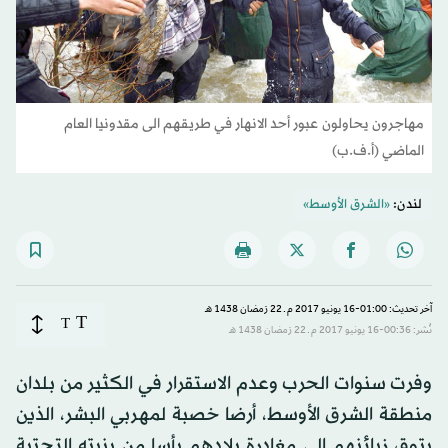
مهاجرون يحاولون عبور أحد الانهار في طريقهم الى مقدونيا العام
الماضي (أ.ف.ب)
لندن:
«الشرق الأوسط»
آخر تحديث: 01:00-16 يونيو 2017 م ـ 22 رَمضان 1438 هـ
T
T
نُشر: 00:36-16 يونيو 2017 م ـ 22 رَمضان 1438 هـ
وفرت سنوات الحرب وعدم الاستقرار في الكثير من بلدان
منطقة الشرق الأوسط، أرضا خصبة لمهربي البشر، الذين
يتوق زبائنهم إلى مغادرة بلادهم يأسا من بنيته التحتية