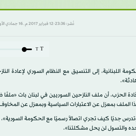
نُشر: 23:36-12 فبراير 2017 م ـ 16 جمادي الأول 1438 هـ
T
T
كومة اللبنانية، إلى التنسيق مع النظام السوري لإعادة الناز
ادئة».
ة الحزب، أن ملف النازحين السوريين في لبنان بات «ملفًا ض
ع هذا الملف بمعزل عن الاعتبارات السياسية وبمعزل عن المخاوف
ر وتدرس جديًا كيف تجري اتصالاً رسميًا مع الحكومة السورية»،
وحده والتسول لن يحل مشكلتنا».