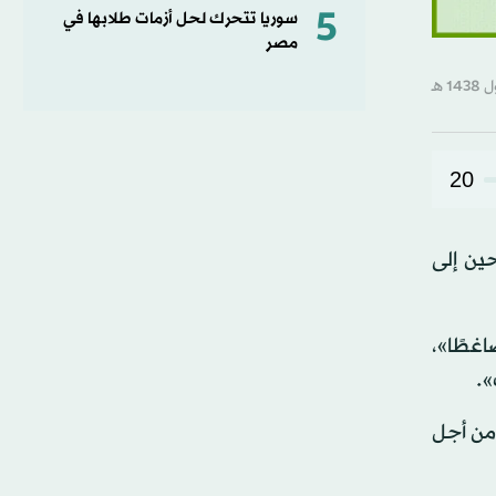
5
سوريا تتحرك لحل أزمات طلابها في
مصر
20
حين إلى
اغطًا»،
».
 من أجل