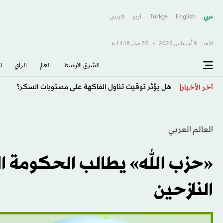
عربي
English
Türkçe
اردو
فارسى
الأحد,
9 أغسطس 2026
-
25 صفَر 1448 هـ
الشرق الأوسط​
العالم
الرأي
ا
هل يؤثر توقيت تناول الفاكهة على مستويات السكر؟
آخر الأخبار
العالم العربي
«حزب الله» يطالب الحكومة الل
النازحين