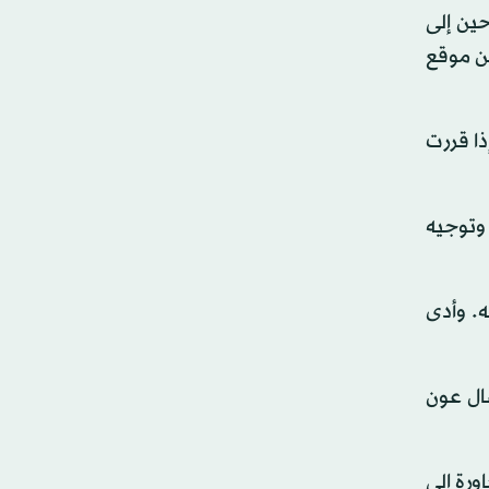
حين إلى
من موقع
ذا قررت
ة الرسمية بين سوريا ولبنان بعد اغتيال رئيس الوزراء الأسبق رفيق الحريري في 14 فبراير (شباط) 2005، وتوجيه
رض له. وأدى
شال عون
المجاورة إلى