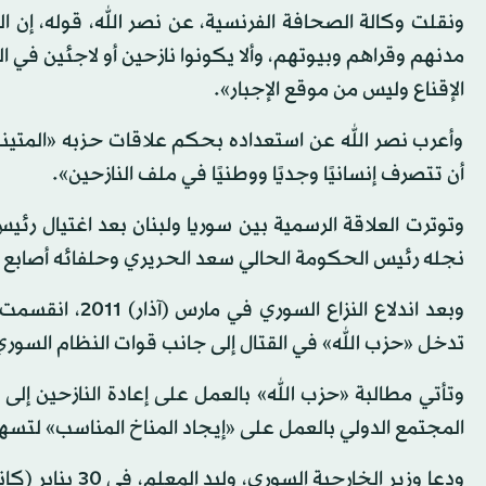
ونقلت وكالة الصحافة الفرنسية، عن نصر الله، قوله، إن الخ
مدنهم وقراهم وبيوتهم، وألا يكونوا نازحين أو لاجئين في
الإقناع وليس من موقع الإجبار».
وأعرب نصر الله عن استعداده بحكم علاقات حزبه «المتينة» 
أن تتصرف إنسانيًا وجديًا ووطنيًا في ملف النازحين».
نجله رئيس الحكومة الحالي سعد الحريري وحلفائه أصابع ا
وبعد اندلاع الن
تدخل «حزب الله» في القتال إلى جانب قوات النظام السوري
وتأتي مطالبة «حزب الله» بالعمل على إعادة النازحين إلى
المجتمع الدولي بالعمل على «إيجاد المناخ المناسب» لتسه
ودعا وزير الخارج