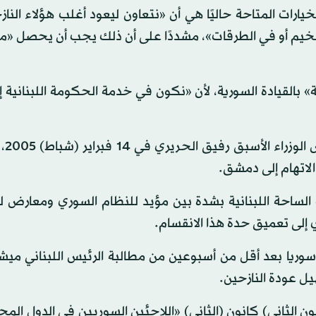
يارات المتاحة حاليًا هي أن «نتعاون ليعود أغلب هؤلاء الناز
 الخيم أو في الطرقات»، مشددًا على أن ذلك يجب أن يحصل «
بالقيادة السورية، لأن «نكون في خدمة الحكومة اللبنانية إ
وتوترت العلاق
لاتهام إلى دمشق.
زاع السوري في مارس (آذار) 2011، انقسمت الساحة اللبنانية بشدة بين مؤيد للنظام السوري ومعا
 إلى تعميق حدة هذا الانقسام.
 سوريا بعد أقل من أسبوعين من مطالبة الرئيس اللبناني مي
يل عودة النازحين.
ية السوري، وليد المعلم، في 30 يناير (كانون الثاني) كانون (الثاني) «اللاجئين السوريين في الدول 