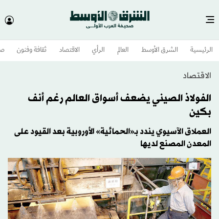
الرئيسية
الشرق الأوسط​
العالم
الرأي
الاقتصاد
ثقافة وفنون
صح
الاقتصاد
الفولاذ الصيني يضعف أسواق العالم رغم أنف
بكين
العملاق الآسيوي يندد بـ«الحمائية» الأوروبية بعد القيود على
المعدن المصنع لديها