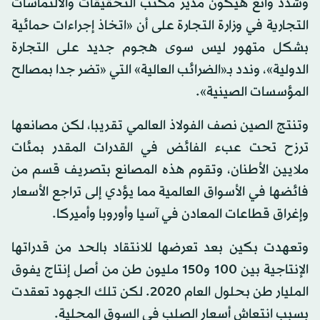
وشدد وانغ هيكون مدير مكتب التحقيقات والالتماسات
التجارية في وزارة التجارة على أن «اتخاذ إجراءات حمائية
بشكل متهور ليس سوى هجوم جديد على التجارة
الدولية»، وندد بـ«الضرائب العالية» التي «تضر جدا بمصالح
المؤسسات الصينية».
وتنتج الصين نصف الفولاذ العالمي تقريبا، لكن مصانعها
ترزح تحت عبء الفائض في القدرات المقدر بمئات
ملايين الأطنان، وتقوم هذه المصانع بتصريف قسم من
فائضها في الأسواق العالمية مما يؤدي إلى تراجع الأسعار
وإغراق قطاعات المعادن في آسيا وأوروبا وأميركا.
وتعهدت بكين بعد تعرضها للانتقاد بالحد من قدراتها
الإنتاجية بين 100 و150 مليون طن من أصل إنتاج يفوق
المليار طن بحلول العام 2020. لكن تلك الجهود تعقدت
بسبب انتعاش أسعار الصلب في السوق المحلية.