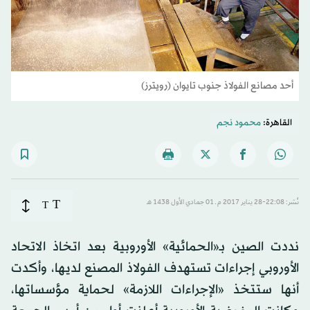
أحد مصانع الفولاذ جنوب تايوان (رويترز)
القاهرة:
محمود نجم
T
نُشر: 22:08-28 يناير 2017 م ـ 01 جمادي الأول 1438 هـ
T
نددت الصين بـ«الحمائية» الأوروبية بعد اتخاذ الاتحاد
الأوروبي إجراءات تستهدف الفولاذ المصنع لديها، وأكدت
أنها ستتخذ «الإجراءات اللازمة» لحماية مؤسساتها،