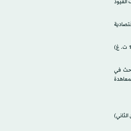
 القيود
قتصادية
وانطلقت «قمة الدول المتوسطية للاتحاد الأوروبي» التي تضم أيضًا إيطاليا وإسبانيا وقبرص ومالطا عند الساعة (11:00 ت. غ)
احث في
قيع المعاهدة
الثاني)