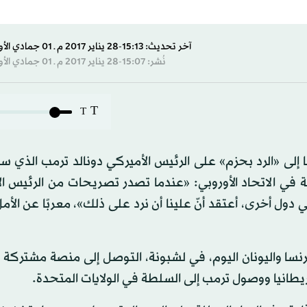
آخر تحديث: 15:13-28 يناير 2017 م ـ 01 جمادي الأول 1438 هـ
نُشر: 15:07-28 يناير 2017 م ـ 01 جمادي الأول 1438 هـ
T
T
با إلى «الرد بحزم» على الرئيس الأميركي دونالد ترمب الذي 
ة في الاتحاد الأوروبي: «عندما تصدر تصريحات من الرئيس ا
 أخرى، أعتقد أنّ علينا أن نرد على ذلك»، معربًا عن الأم
ن بينها فرنسا واليونان اليوم، في لشبونة، التوصل إلى منصة مشترك
يطانيا ووصول ترمب إلى السلطة في الولايات المتحدة.