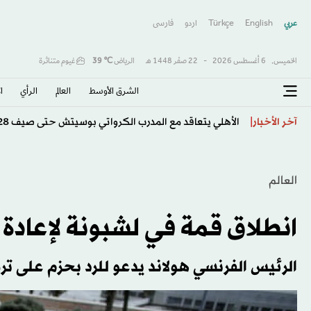
عربي
English
Türkçe
اردو
فارسى
الخميس,
6 أغسطس 2026
-
22 صفَر 1448 هـ
الرياض
℃
39
غيوم متناثرة
الشرق الأوسط​
العالم
الرأي
ا
مقتل ضابط وجندي إسرائيليين في جنوب لبنان
آخر الأخبار
العالم
انطلاق قمة في لشبونة لإعادة 
الرئيس الفرنسي هولاند يدعو للرد بحزم على ت