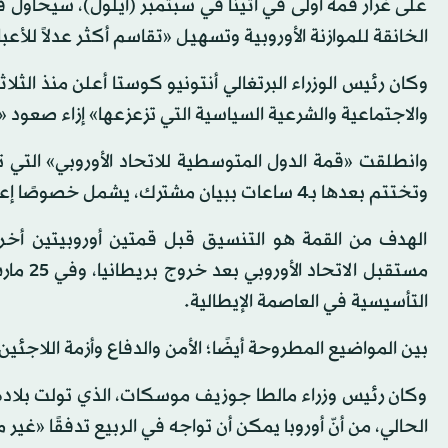
على غرار قمة أولى في أثينا في سبتمبر (أيلول)، سيحاول
الخانقة للموازنة الأوروبية وتسهيل «تقاسم أكثر عدلاً للأع
وكان رئيس الوزراء البرتغالي أنتونيو كوستا أعلن منذ الثلا
والاجتماعية والشرعية السياسية التي تزعزعها» إزاء صعود «
وتختتم بعدها بـ4 ساعات ببيان مشترك، يشمل خصوصًا إعادة إطلاق النمو والاستثمارات في أوروبا.
الهدف من القمة هو التنسيق قبل قمتين أوروبيتين أخري
مستقبل 
التأسيسية في العاصمة الإيطالية.
بين المواضيع المطروحة أيضًا؛ الأمن والدفاع وأزمة اللاجئين
وكان رئيس وزراء مالطا جوزيف موسكات، الذي تولت بلاده الر
الحالي، من أنّ أوروبا يمكن أن تواجه في الربيع تدفقًا «غي