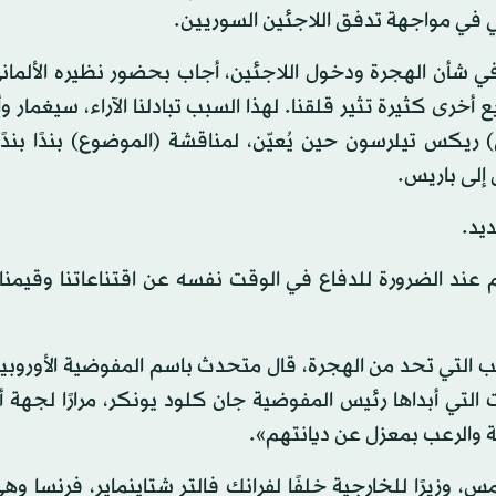
سي في مواجهة تدفق اللاجئين السوريين.
ي شأن الهجرة ودخول اللاجئين، أجاب بحضور نظيره الألمان
يع أخرى كثيرة تثير قلقنا. لهذا السبب تبادلنا الآراء، سيغمار و
يكس تيلرسون حين يُعيّن، لمناقشة (الموضوع) بندًا بندًا
 إلى باريس.
يد.
عند الضرورة للدفاع في الوقت نفسه عن اقتناعاتنا وقيمنا 
ب التي تحد من الهجرة، قال متحدث باسم المفوضية الأوروبية
تي أبداها رئيس المفوضية جان كلود يونكر، مرارًا لجهة أن
 والرعب بمعزل عن ديانتهم».
 وزيرًا للخارجية خلفًا لفرانك فالتر شتاينماير، فرنسا وهي 