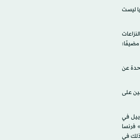
يا ليست
لنزاعات
مضيفًا:
تحدة عن
يين على
رييل في
» فرنسا
 ذلك في