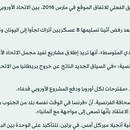
ويفترض أن تتناول القمة في لشبونة خصوصًا تأييد التطبيق الفعلي للاتفاق الموقع في مارس 
إلا أنّ أنقرة لوحت أمس، بأنها ستلغي الاتفاق المثير للجدل بعد رفض أثينا تسليمها 8 عسكريين أتراك لجأو
نادي المتوسط»، أنها تريد إطلاق مشاريع تفيد مجمل الاتحاد الأ
ية: «في السياق الجديد الناتج عن خروج بريطانيا من الاتحاد
«مقترحات لكل أوروبا ودفع المشروع الأوروبي قدمًا».
حافة الفرنسية، أنّ «فرنسا في الوقت نفسه بلد من الجنوب 
اعتقاد بأنّها تسعى إلى مواجهة مع ألمانيا».
ة أنجيلا ميركل أمس، في برلين، للتأكيد على الوحدة بين البل