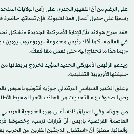
على الرغم من أنّ التغيير الجذري على رأس الولايات المتحد
رسميًا على جدول أعمال قمة لشبونة، فإن تبعاتها حاضرة ف
فقد صرح هولاند بأنّ الإدارة الأميركية الجديدة «تشكل تحد
في العالم». كما أفاد رئيس مجموعة «يوروغروب يورين ديس
«ربما هذا ما تحتاج إليه حتى نعمل معًا فعلاً».
ويدعو الرئيس الأميركي الجديد المؤيد لخروج بريطانيا من ا
حليفتها الأوروبية التقليدية.
وعلق الخبير السياسي البرتغالي جوزيه أنتونيو باسوس بال
رص الصفوف إزاء التحديات من الجانب الآخر للمحيط الأط
من جهته، وفي السياق ذاته، أعلن وزير الخارجية الفرنسي جا
العاصمة الفرنسية باريس، أنّ قرارات ترمب، وخصوصًا فرض
وألمانيا. معتبرًا أنّ «استقبال اللاجئين الفارين من الحر