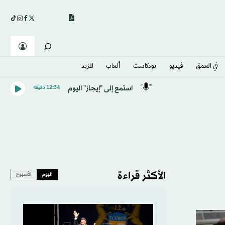
في العمق
فيديو
بودكاست
ألعاب
المزيد
استمع إلى "إيجاز" اليوم
12:34 دقيقه
الأكثر قراءة
اليوم
الأسبوع