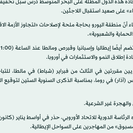
 قادة هذه الدول المطلة على البحر المتوسط درس سبل تخفيف
باء» على صعيد استقبال اللاجئين.
ثاء أنّ منطقة اليورو بحاجة ملحة لإصلاحات «لتجاوز الأزمة الا
الحماية والشعبوية».
ين مقررتين في الثالث من فبراير (شباط) في مالطا، للتب
الاتحاد الأوروبي بعد خروج بريطانيا، وفي 25 مارس (آذار) في روما، بمناسبة الذكرى السنوية الستين لتو
 والهجرة غير الشرعية.
ئاسة الدورية للاتحاد الأوروبي، حذر في أواسط يناير (كانون 
ر مسبوق» من المهاجرين على السواحل الإيطالية.