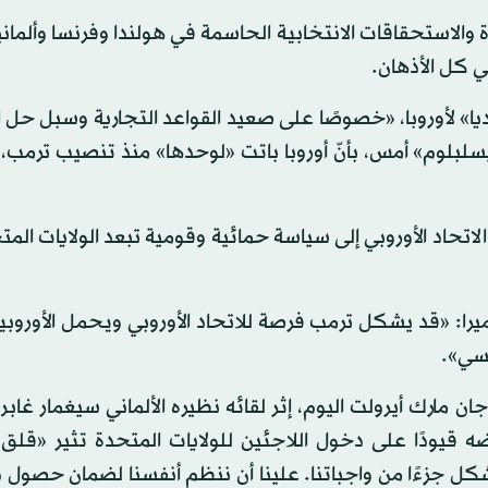
ة والاستحقاقات الانتخابية الحاسمة في هولندا وفرنسا وألمان
ي كل الأذهان.
يا» لأوروبا، «خصوصًا على صعيد القواعد التجارية وسبل حل ا
لبلوم» أمس، بأنّ أوروبا باتت «لوحدها» منذ تنصيب ترمب، 
لاتحاد الأوروبي إلى سياسة حمائية وقومية تبعد الولايات الم
ميرا: «قد يشكل ترمب فرصة للاتحاد الأوروبي ويحمل الأوروب
لسي».
ن مارك أيرولت اليوم، إثر لقائه نظيره الألماني سيغمار غاب
ه قيودًا على دخول اللاجئين للولايات المتحدة تثير «قلق
ب، يشكل جزءًا من واجباتنا. علينا أن ننظم أنفسنا لضمان حصول