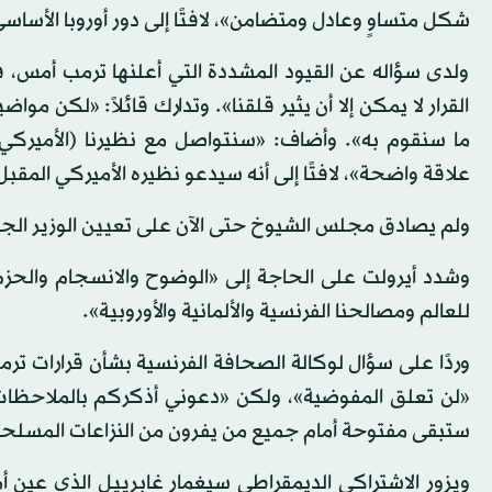
شكل متساوٍ وعادل ومتضامن»، لافتًا إلى دور أوروبا الأسا
ولدى سؤاله عن القيود المشددة التي أعلنها ترمب أمس، ف
القرار لا يمكن إلا أن يثير قلقنا». وتدارك قائلاً: «لكن مواض
ما سنقوم به». وأضاف: «سنتواصل مع نظيرنا (الأميركي) ر
علاقة واضحة»، لافتًا إلى أنه سيدعو نظيره الأميركي المقبل
ولم يصادق مجلس الشيوخ حتى الآن على تعيين الوزير الجد
وشدد أيرولت على الحاجة إلى «الوضوح والانسجام والحزم 
للعالم ومصالحنا الفرنسية والألمانية والأوروبية».
وردًا على سؤال لوكالة الصحافة الفرنسية بشأن قرارات ترم
«لن تعلق المفوضية»، ولكن «دعوني أذكركم بالملاحظات ال
ستبقى مفتوحة أمام جميع من يفرون من النزاعات المسلحة
ويزور الاشتراكي الديمقراطي سيغمار غابرييل الذي عين أمس،