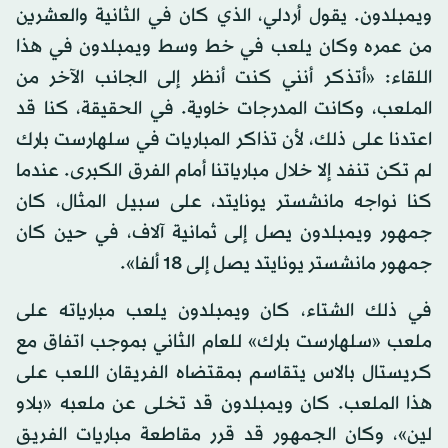
ويمبلدون. يقول أردلي، الذي كان في الثانية والعشرين
من عمره وكان يلعب في خط وسط ويمبلدون في هذا
اللقاء: «أتذكر أنني كنت أنظر إلى الجانب الآخر من
الملعب، وكانت المدرجات خاوية. في الحقيقة، كنا قد
اعتدنا على ذلك، لأن تذاكر المباريات في سلهارست بارك
لم تكن تنفد إلا خلال مبارياتنا أمام الفرق الكبرى. عندما
كنا نواجه مانشستر يونايتد، على سبيل المثال، كان
جمهور ويمبلدون يصل إلى ثمانية آلاف، في حين كان
جمهور مانشستر يونايتد يصل إلى 18 ألفا».
في ذلك الشتاء، كان ويمبلدون يلعب مبارياته على
ملعب «سلهارست بارك» للعام الثاني بموجب اتفاق مع
كريستال بالاس يتقاسم بمقتضاه الفريقان اللعب على
هذا الملعب. كان ويمبلدون قد تخلى عن ملعبه «بلاو
لين»، وكان الجمهور قد قرر مقاطعة مباريات الفريق