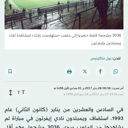
3036 مشجعا! فقط حضروا إلى ملعب «سلهارست بارك» لمشاهدة لقاء
ويمبلدون وإيفرتون
لندن:
بول ماكينيس
آخر تحديث: 00:38-28 يناير 2017 م ـ 01 جمادي الأول 1438 هـ
T
T
نُشر: 23:04-27 يناير 2017 م ـ 29 ربيع الثاني 1438 هـ
في السادس والعشرين من يناير (كانون الثاني) عام
1993، استضاف ويمبلدون نادي إيفرتون في مباراة لم
يشاهدها من الملعب سوى 3036 مشجعا، وهو أقل