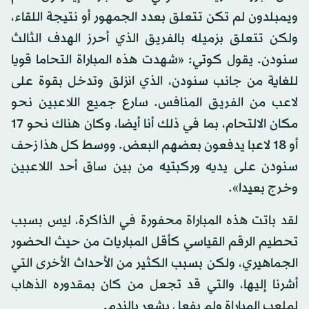
ويمبلدون لم تكن تتعلق بعدد الجمهور أو نتيجة اللقاء،
ولكن تتعلق بزميله بالفريق الذي أحرز الهدف الثالث
سنودن. يقول كوتي: «شهدت هذه المباراة التحاما قويا
للغاية من جانب سنودن، الذي انزلق وتدخل بقوة على
لاعب من الفريق المنافس. سارع جميع اللاعبين نحو
مكان الالتحام، بما في ذلك أنا أيضا، وكان هناك نحو 17
أو 18 لاعبا يدفعون بعضهم البعض. ووسط كل هذا زحف
سنودن على يديه وركبتيه من بين ساق أحد اللاعبين
وخرج بعيدا».
لقد باتت هذه المباراة محفورة في الذاكرة، ليس بسبب
تحطيم الرقم القياسي كأقل المباريات من حيث الحضور
الجماهيري، ولكن بسبب الكثير من الأحداث الأخرى التي
أشرنا إليها، والتي قد تجعل من كان بمقدوره الذهاب
لملعب المباراة ولم يفعل يشعر بالندم.