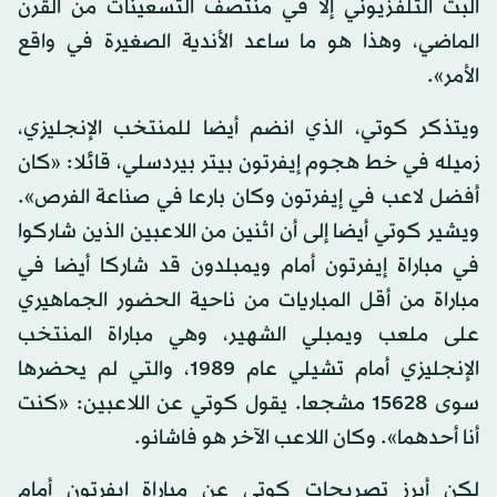
البث التلفزيوني إلا في منتصف التسعينات من القرن
الماضي، وهذا هو ما ساعد الأندية الصغيرة في واقع
الأمر».
ويتذكر كوتي، الذي انضم أيضا للمنتخب الإنجليزي،
زميله في خط هجوم إيفرتون بيتر بيردسلي، قائلا: «كان
أفضل لاعب في إيفرتون وكان بارعا في صناعة الفرص».
ويشير كوتي أيضا إلى أن اثنين من اللاعبين الذين شاركوا
في مباراة إيفرتون أمام ويمبلدون قد شاركا أيضا في
مباراة من أقل المباريات من ناحية الحضور الجماهيري
على ملعب ويمبلي الشهير، وهي مباراة المنتخب
الإنجليزي أمام تشيلي عام 1989، والتي لم يحضرها
سوى 15628 مشجعا. يقول كوتي عن اللاعبين: «كنت
أنا أحدهما». وكان اللاعب الآخر هو فاشانو.
لكن أبرز تصريحات كوتي عن مباراة إيفرتون أمام