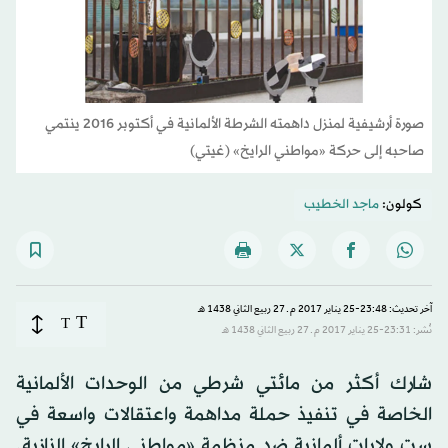
صورة أرشيفية لمنزل داهمته الشرطة الألمانية في أكتوبر 2016 ينتمي
صاحبه إلى حركة «مواطني الرايخ» (غيتي)
كولون:
ماجد الخطيب
آخر تحديث: 23:48-25 يناير 2017 م ـ 27 ربيع الثاني 1438 هـ
T
T
نُشر: 23:31-25 يناير 2017 م ـ 27 ربيع الثاني 1438 هـ
شارك أكثر من مائتي شرطي من الوحدات الألمانية
الخاصة في تنفيذ حملة مداهمة واعتقالات واسعة في
ست ولايات ألمانية ضد منظمة «مواطني الرايخ» النازية.