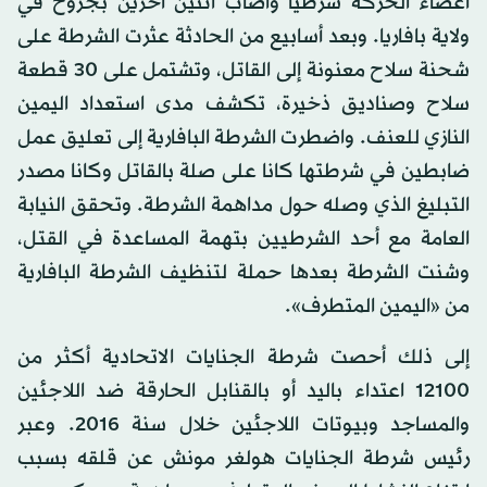
أعضاء الحركة شرطيًا وأصاب اثنين آخرين بجروح في
ولاية بافاريا. وبعد أسابيع من الحادثة عثرت الشرطة على
شحنة سلاح معنونة إلى القاتل، وتشتمل على 30 قطعة
سلاح وصناديق ذخيرة، تكشف مدى استعداد اليمين
النازي للعنف. واضطرت الشرطة البافارية إلى تعليق عمل
ضابطين في شرطتها كانا على صلة بالقاتل وكانا مصدر
التبليغ الذي وصله حول مداهمة الشرطة. وتحقق النيابة
العامة مع أحد الشرطيين بتهمة المساعدة في القتل،
وشنت الشرطة بعدها حملة لتنظيف الشرطة البافارية
من «اليمين المتطرف».
إلى ذلك أحصت شرطة الجنايات الاتحادية أكثر من
12100 اعتداء باليد أو بالقنابل الحارقة ضد اللاجئين
والمساجد وبيوتات اللاجئين خلال سنة 2016. وعبر
رئيس شرطة الجنايات هولغر مونش عن قلقه بسبب