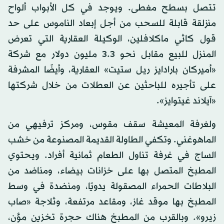
تتصل بسطح مغطى. ويوجد في كل الأبواب ألواح
منزلقة قابلة للسحب من أجل إبعاد الناموس على حد
قول كاثي ماكلافلين، الوكيلة العقارية التي تعرض
المنزل للبيع مقابل نحو 3.3 مليون دولار مع شركة
«أميركان بارادايز ريل ستيت» العقارية، وأيضًا المشرفة
على تأجيره للباحثين عن العطلات من خلال شركتها
«آيلاند غيتوايز».
ولغرفة المعيشة سقف مقوس، ومركز ترفيهي من
الماهوغني. وتكفي الطاولة القديمة المصنوعة من خشب
الساج في غرفة تناول الطعام ثمانية أفراد. ويحتوي
المطبخ المتصل بها على خزانات بيضاء، ومناضد من
البلاطات الحمراء المصقولة يدويًا، ومنضدة في وسط
المطبخ بها موقد غاز، ومقاعد مرتفعة، وثلاجة «صاب
زيرو». وبالقرب من المطبخ هناك حجرة تخزين مؤن،