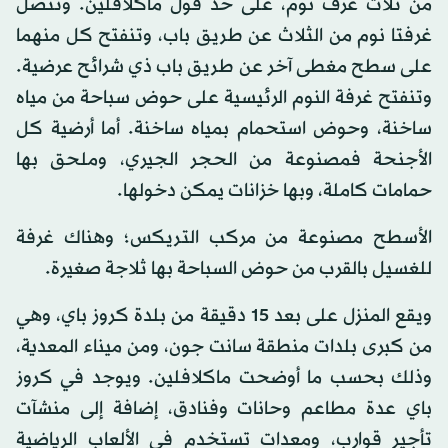
من ثلاث غرف نوم، على حد قول ماكلافلين. وتتصل
غرفتا نوم من الثلاث عن طريق باب، وتنفتح كل منهما
على سطح مغطى آخر عن طريق باب ذي شرائح عرضية.
وتنفتح غرفة النوم الرئيسية على حوض سباحة من مياه
ساخنة، وحوض استحمام بمياه ساخنة. أما أرضية كل
الأجنحة فمصنوعة من الحجر الجيري، وملحق بها
حمامات كاملة، وبها خزانات يمكن دخولها.
الأسطح مصنوعة من مركب التريكس؛ وهناك غرفة
للغسيل بالقرب من حوض السباحة بها ثلاجة صغيرة.
ويقع المنزل على بعد 15 دقيقة من بلدة كروز باي، وهي
من كبرى بلدات منطقة سانت جون، ومن ميناء المعدية،
وذلك بحسب ما أوضحت ماكلافلين. ويوجد في كروز
باي عدة مطاعم وحانات وفنادق، إضافة إلى منشآت
تأجير قوارب، ومعدات تستخدم في الألعاب الرياضية