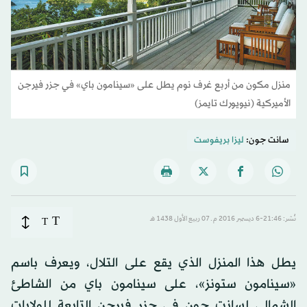
منزل مكون من أربع غرف نوم يطل على «سينامون باي» في جزر فيرجن
الأميركية (نيويورك تايمز)
سانت جون:
ليزا بريفوست
T
نُشر: 21:46-6 ديسمبر 2016 م ـ 07 ربيع الأول 1438 هـ
T
يطل هذا المنزل الذي يقع على التلال، ويعرف باسم
«سينامون ستونز»، على سينامون باي من الشاطئ
الشمالي لسانت جون في جزر فيرجن التابعة للولايات