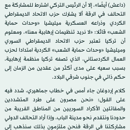
(داعش) أيضًا». إلا أن الرئيس التركي اشترط للمشاركة مع
التحالف في الرقة ألا يشارك حزب الاتحاد الديمقراطي
الكردي وذراعه العسكرية ميليشيا «وحدات حماية
الشعب» قائلا: «لا نريد تنظيمات إرهابية معنا». ومعلوم
أن تركيا تعتبر حزب الاتحاد الديمقراطي السوري
وميليشيا «وحدات حماية الشعب» الكردية امتدادا لحزب
العمال الكردستاني، الذي تصفه تركيا منظمة إرهابية،
بسبب سعيه على مدى أكثر من عقدين من الزمان إلى
حكم ذاتي في جنوب شرقي البلاد.
كلام إردوغان جاء أمس في خطاب جماهيري، شدد فيه
على القول: «نحن مصرون على طرد المتشددين
والمقاتلين الأكراد السوريين من المناطق القريبة من
حدودنا ونتقدم نحو مدينة الباب، وإذا أراد التحالف الدولي
مشاركتنا في الرقة فنحن ملتزمون بذلك سنذهب إلى