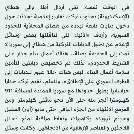
في الوقت نفسه، نفى أردال أطا، والي هطاي
(الإسكندرونة) بجنوب تركيا، تقارير إعلامية تحدثت حول
دخول دبابات تابعة لبلاده من هطاي المحاذية للحدود
السورية، وأردف «الأنباء التي تناقلتها بعض وسائل
الإعلام عن دخول الدبابات التركية من هطاي إلى سوريا لا
تمت إلى الحقيقة بصلة.. هناك أعمال بناء جدار على
الشريط الحدودي، لذلك تم تخصيص دبابتين لتأمين
سلامة أعمال البناء، ليس هناك حالة عبور للدبابات إلى
الطرف السوري على الإطلاق». وللعلم، تقيم تركيا جدارا
خراسانيا بطول حدودها مع سوريا الممتدة لمسافة 911
كيلومترا أنجز منه حتى الآن نحو مائتي كيلومتر، ومن
المزمع الانتهاء من الجزء الباقي حتى مايو (أيار) المقبل
وسيتم تزويده بكاميرات ونقاط مراقبة لمنع تسلل
اللاجئين والعناصر الإرهابية من الاتجاهين. وكانت وسئل