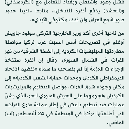
فشل وعود واشنطن وبغداد للتعامل مع (الكردستاني)
و(الحشد) يدفع أنقرة للتدخل»، متابعا «لدينا حدود
طويلة مع العراق ولن نقف مكتوفي الأيدي».
من ناحية أخرى أكد وزير الخارجية التركي مولود جاويش
أوغلو في تصريحات أمس السبت عزم تركيا مواصلة
مطاردتها الميليشيات الكردية إلى الضفة الشرقية من نهر
الفرات في الشمال السوري، وقال إن أنقرة ستتخذ
الإجراءات اللازمة إذا لم ينسحب ما سماه «تنظيم الاتحاد
الديمقراطي الكردي ووحدات حماية الشعب الكردية» إلى
مكان وجوده شرق الفرات، وواصل التنظيم والميليشيات
الكرديان هجومهما على الجيش السوري الحر، الذي يشنّ
عمليات ضد تنظيم داعش في إطار عملية «درع الفرات»
التي أطلقتها تركيا في المنطقة في 24 أغسطس (آب)
الماضي.