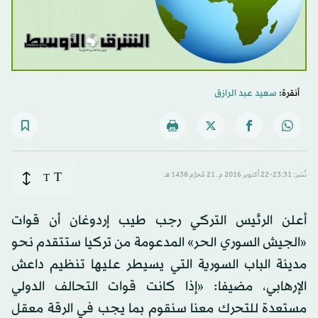
أنقرة:
سعيد عبد الرازق
T
نُشر: 23:31-22 أكتوبر 2016 م ـ 21 مُحرَّم 1438 هـ
T
أعلن الرئيس التركي رجب طيب إردوغان أن قوات
«الجيش السوري الحر» المدعومة من تركيا ستتقدم نحو
مدينة الباب السورية التي يسيطر عليها تنظيم داعش
الإرهابي، مضيفا: «إذا كانت قوات التحالف الدولي
مستعدة للتحرك معنا سنقوم بما يجب في الرقة معقل