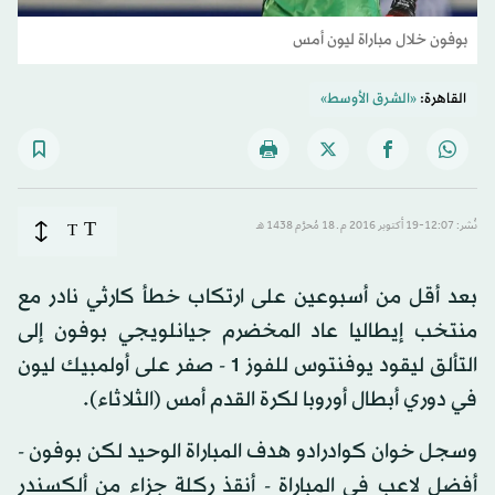
بوفون خلال مباراة ليون أمس
القاهرة:
«الشرق الأوسط»
T
نُشر: 12:07-19 أكتوبر 2016 م ـ 18 مُحرَّم 1438 هـ
T
بعد أقل من أسبوعين على ارتكاب خطأ كارثي نادر مع
منتخب إيطاليا عاد المخضرم جيانلويجي بوفون إلى
التألق ليقود يوفنتوس للفوز 1 - صفر على أولمبيك ليون
في دوري أبطال أوروبا لكرة القدم أمس (الثلاثاء).
وسجل خوان كوادرادو هدف المباراة الوحيد لكن بوفون -
أفضل لاعب في المباراة - أنقذ ركلة جزاء من ألكسندر