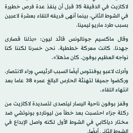
لاكازيت في الدقيقة 35 قبل أن ينقذ عدة فرص خطيرة
في الشوط الثاني، بينما أنهى فريقه اللقاء بعشرة لاعبين
بسبب طرد ماريو ليمينا.
وقال ماكسيم جونالونس قائد ليون: «بذلنا قصارى
جهدنا. كانت معركة خططية. نحن خسرنا لكننا كنا
نواجه العظيم بوفون. كان مذهلاً».
وأدرك لاعبو يوفنتوس أيضًا السبب الرئيسي وراء الانتصار،
وركضوا جميعًا لتهنئة الحارس البالغ عمره 38 عاما بعد
انتهاء اللقاء.
وقفز بوفون ناحية اليسار ليتصدى لتسديدة لاكازيت من
ركلة جزاء احتسبت بعد خطأ من ليوناردو بونوتشي ضد
مختار دياكابي في الشوط الأول لكنه واصل الإبداع في
الشوط الثاني أيضًا.