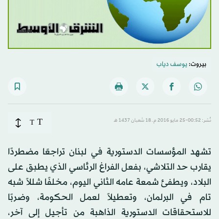
بيروت:
يوسف دياب
T
نُشر: 00:52-25 مايو 2016 م ـ 18 شَعبان 1437 هـ
T
تشهد المؤسسات الدستورية في لبنان تراجعًا مضطردًا
يقارب حد التلاشي، بفعل الفراغ الرئاسي الذي يطبق على
البلاد، ويطفئ شمعة عامه الثاني اليوم، مخلفًا شللاً شبه
تام في البرلمان، وتعطيلاً لعمل الحكومة، وضربًا
للاستحقاقات الدستورية الذاهبة من تأجيل إلى آخر،