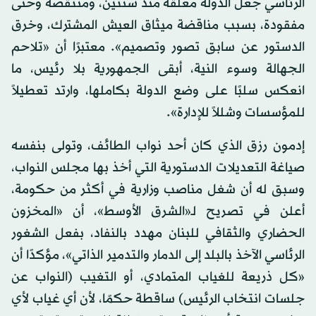
الرئاسي جعل الدولة معلقة منذ سنتين، ومنتقصة وحتى
مفقودة، بسبب مناقضة ميثاق العيش المشترك، وخرق
الدستور عن سابق تصور وتصميم». معتبرًا أن «تلاحم
الجهالة وسوء النية، أبقى الجمهورية بلا رئيس، ما
انعكس سلبًا على وضع الدولة بكاملها، وارتد تعطيلاً
للمؤسسات وشللاً للإدارة».
إدمون رزق الذي كان أحد نواب الطائف، وتولى بنفسه
صياغة التعديلات الدستورية التي أخذ بها مجلس النواب،
وسبق له أن شغل مناصب وزارية في أكثر من حكومة،
أعلن في تصريح لـ«الشرق الأوسط»، أن «المخزون
الحضاري والثقافي للبنان مهدد بالنفاد، بفعل الشغور
الرئاسي الآخذ بالبلد إلى الدمار والتدمير الذاتي»، مؤكدًا أن
«كل ذريعة للغياب المتمادي، أو التغيب (النواب عن
جلسات انتخاب الرئيس) ساقطة حكمًا، لأن أي غياب لأي