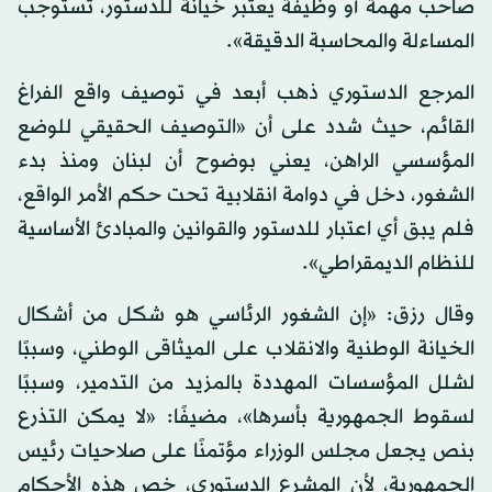
صاحب مهمة أو وظيفة يعتبر خيانة للدستور، تستوجب
المساءلة والمحاسبة الدقيقة».
المرجع الدستوري ذهب أبعد في توصيف واقع الفراغ
القائم، حيث شدد على أن «التوصيف الحقيقي للوضع
المؤسسي الراهن، يعني بوضوح أن لبنان ومنذ بدء
الشغور، دخل في دوامة انقلابية تحت حكم الأمر الواقع،
فلم يبق أي اعتبار للدستور والقوانين والمبادئ الأساسية
للنظام الديمقراطي».
وقال رزق: «إن الشغور الرئاسي هو شكل من أشكال
الخيانة الوطنية والانقلاب على الميثاقى الوطني، وسببًا
لشلل المؤسسات المهددة بالمزيد من التدمير، وسببًا
لسقوط الجمهورية بأسرها»، مضيفًا: «لا يمكن التذرع
بنص يجعل مجلس الوزراء مؤتمنًا على صلاحيات رئيس
الجمهورية، لأن المشرع الدستوري، خص هذه الأحكام