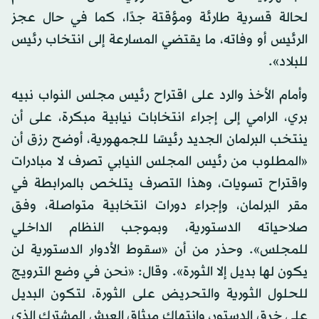
لحالة قسرية طارئة ومؤقتة جدًا، كما في حال عجز
الرئيس أو وفاته، ما يقتضي المسارعة إلى انتخاب رئيس
للبلاد».
وأمام الأخذ والرد على اقتراح رئيس مجلس النواب نبيه
بري، الرامي إلى إجراء انتخابات نيابية مبكرة، على أن
ينتخب البرلمان الجديد رئيسًا للجمهورية، أوضح رزق أن
«المطلوب من رئيس المجلس النيابي تصرف لا مبادرات
واقتراح تسويات، وهذا التصرف يتلخص بالمرابطة في
مقر البرلمان، وإجراء دورات انتخابية متواصلة، وفق
صلاحياته الدستورية، وبموجب النظام الداخلي
للمجلس». وحذر من أن «سقوط الأدوار الدستورية لن
يكون لها بديل إلا الثورة». وقال: «نحن في وضع الترويج
للحلول الثورية والتحريض على الثورة، لتكون البديل
على خرق الدستور، وانتهاك ميثاق العيش المشترك الذي