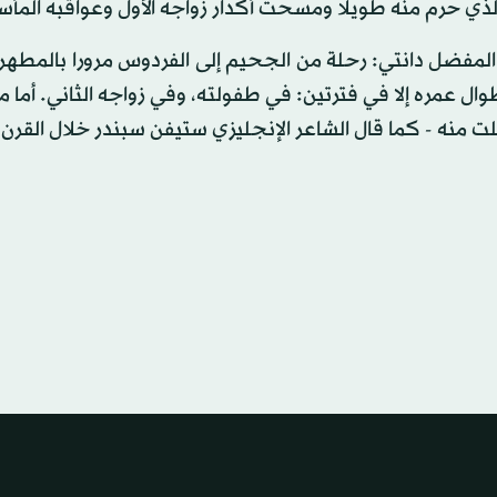
ذي حرم منه طويلا ومسحت أكدار زواجه الأول وعواقبه المأس
المفضل دانتي: رحلة من الجحيم إلى الفردوس مرورا بالمطه
ال عمره إلا في فترتين: في طفولته، وفي زواجه الثاني. أما ما
ت منه - كما قال الشاعر الإنجليزي ستيفن سبندر خلال القرن