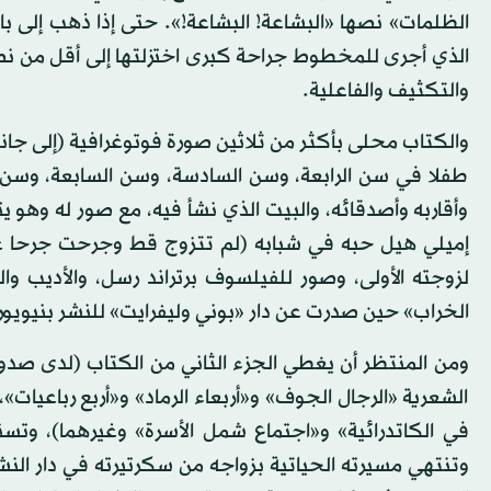
الظلمات» نصها «البشاعة! البشاعة!». حتى إذا ذهب إلى با
الذي أجرى للمخطوط جراحة كبرى اختزلتها إلى أقل من نصف
والتكثيف والفاعلية.
والكتاب محلى بأكثر من ثلاثين صورة فوتوغرافية (إلى جانب
طفلا في سن الرابعة، وسن السادسة، وسن السابعة، وسن ا
وأقاربه وأصدقائه، والبيت الذي نشأ فيه، مع صور له وهو ي
إميلي هيل حبه في شبابه (لم تتزوج قط وجرحت جرحا عم
لزوجته الأولى، وصور للفيلسوف برتراند رسل، والأديب و
الخراب» حين صدرت عن دار «بوني وليفرايت» للنشر بنيويورك في
ومن المنتظر أن يغطي الجزء الثاني من الكتاب (لدى صد
الشعرية «الرجال الجوف» و«أربعاء الرماد» و«أربع رباعيات»