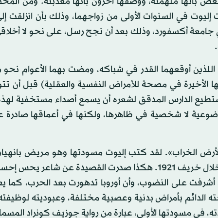
بعض بأنها ملهمته، ووصفها آخرون بأنها معذبته. ومن المحت
ت إليوت في السنوات الأولى من زواجهما، وذلك بأن انزلقت إل
 جامعة أكسفورد، وذلك بعد أن نجح رسل، على نحو لا أخلاقي
للذين أوقعهما القدر في شباكه، ومضت بهما الأعوام نحو 
ا الأخيرة في مصحة للأمراض النفسية والعقلية) قبل أن تت
. ويستطيع الدارس المدقق لشعره أن يسمع أصداء مستخفية لهذه
 موضوعية لا شخصية في ظاهرها، ولكنها في أعماقها صادرة 
«الأرض الخراب». لقد كتب إليوت مسودتها وهو مريض بانهيا
يقضي فترة النقاهة في مارجيت بإنجلترا، ولوزان بسويسرا خلال خريف 1921. هكذا صدرت القصيدة عن شاعر
قد أشرفت على النضوب، وأن أوروبا تدهورت بعد الحرب، كما ي
ه الدائم بأمراض بدنية وعصبية مختلفة، وعبوديته لوظيفته
 في مسودتها الأولى، عبارة من رواية جوزيف كونراد المسم