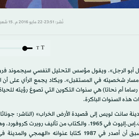
نُشر: 23:51-22 مايو 2016 م ـ 15 شَعبان 1437 هـ
T
T
طفل أبو الرجل». ويقول مؤسس التحليل النفسي سيجموند فروي
 مسار شخصيته في المستقبل». ويكاد يجمع الرأي على أن ا
 رساما أم نحاتا) هي سنوات التكوين التي تصوغ رؤيته للحياة
ات هذه السنوات الباكرة.
ينة سانت لويس إلى قصيدة الأرض الخراب» (الناشر: جوناثا
لندن 2015)؛ وذلك بمناسبة مرور خمسين عاما على وفاة ت.إس.إليوت في 1965. والكتاب من تأليف روبرت
وناقد وأستاذ بجامعة سانت أندروز في اسكتلندا، وقد سبق أن أصدر في 1987 كتابا عنوانه «الهمج