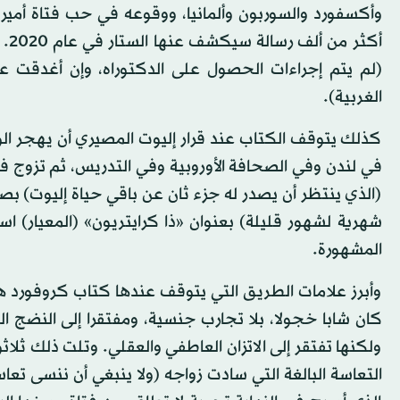
وأكسفورد والسوربون وألمانيا، ووقوعه في حب فتاة أمير
أكث
(لم يتم إجراءات الحصول على الدكتوراه، وإن أغدقت 
الغربية).
كذلك يتوقف الكتاب عند قرار إليوت المصيري أن يهجر الو
(الذي ينتظر أن يصدر له جزء ثان عن باقي حياة إليوت) ب
المشهورة.
وأبرز علامات الطريق التي يتوقف عندها كتاب كروفورد ه
كان شابا خجولا، بلا تجارب جنسية، ومفتقرا إلى النضج ا
ولكنها تفتقر إلى الاتزان العاطفي والعقلي. وتلت ذلك ثلاث
التعاسة البالغة التي سادت زواجه (ولا ينبغي أن ننسى تعا