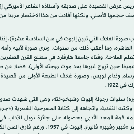
ريس عرض القصيدة على صديقه وأستاذه الشاعر الأميركي إزرا
 حجمها الأصلي، ولكنها أفادت من هذا الاختصار مزيدا من 
 صورة الغلاف التي تبين إليوت في سن السادسة عشرة). إننا ن
لعاشرة، وما أعقب ذلك من سنوات. ونرى صورة لأبيه وأمه و
تعلم الملاحة، وفناء جامعة هارفارد في مطلع القرن العشرين
يقا حين تزوج غيرها بعد موت زوجته الأولى)، فضلا عن ص
الرسام وندام لويس، وصورة غلاف الطبعة الأولى من قصيدة 
 1922.
وره) سنوات رجولة إليوت وشيخوخته، وهي التي شهدت صدور 
، وكتبه النقدية، واتجاهه إلى كتابة المسرحية الشعرية («جر
وتنتهي مسيرته الحياتية بزواجه من سكرتيرته في دار النشر «فيبر وفيبر» فاليري إليوت في 7