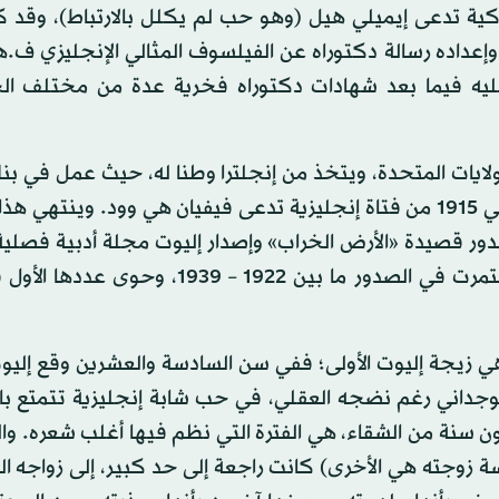
كية تدعى إيميلي هيل (وهو حب لم يكلل بالارتباط)، وقد ك
ر من ألف رسالة سيكشف عنها الستار في عام 2020. وإعداده رسالة دكتوراه عن الفيلسوف المثالي الإنجليزي
عليه فيما بعد شهادات دكتوراه فخرية عدة من مختلف ال
لايات المتحدة، ويتخذ من إنجلترا وطنا له، حيث عمل في بن
في لندن وفي الصحافة الأوروبية وفي التدريس، ثم تزوج في 1915 من فتاة إنجليزية تدعى فيفيان هي وود. وين
صدور قصيدة «الأرض الخراب» وإصدار إليوت مجلة أدبية فصلي
شهرية لشهور قليلة) بعنوان «ذا كرايتريون» (المعيار) استمرت في الصدور ما بين 1922 – 
ي زيجة إليوت الأولى؛ ففي سن السادسة والعشرين وقع إليوت
لوجداني رغم نضجه العقلي، في حب شابة إنجليزية تتمتع با
ون سنة من الشقاء، هي الفترة التي نظم فيها أغلب شعره. وال
سة زوجته هي الأخرى) كانت راجعة إلى حد كبير، إلى زواجه ا