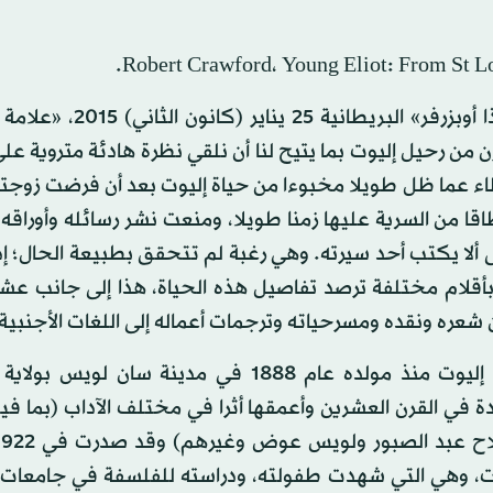
Robert Crawford، Young Eliot: From St Lo
وكتاب كروفورد، كما يقول روبرت ماكرام في صحيفة «ذا أوبزرفر» ا
ن رحيل إليوت بما يتيح لنا أن نلقي نظرة هادئة متروية على
ء عما ظل طويلا مخبوءا من حياة إليوت بعد أن فرضت زوجته 
 إليوت، توفيت في نوفمبر (تشرين الثاني) 2012، نطاقا من السرية عليها زمنا طويلا، ومنعت نشر رسائله وأ
صى ألا يكتب أحد سيرته. وهي رغبة لم تتحقق بطبيعة الحال؛ 
بأقلام مختلفة ترصد تفاصيل هذه الحياة، هذا إلى جانب عشر
شعره ونقده ومسرحياته وترجمات أعماله إلى اللغات الأجنبية
وعلى امتداد قرابة خمسمائة صفحة يتتبع المؤلف حياة إليوت منذ مولده عام 1888 في مدينة س
 في القرن العشرين وأعمقها أثرا في مختلف الآداب (بما فيه
ليوت، وهي التي شهدت طفولته، ودراسته للفلسفة في جامعات 