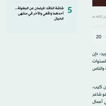
5
شاشة الناقد: فيلمان عن البطولة...
أحدهما واقعي والآخر في منتهى
الخيال
20
د: «إن
لسنوات
 والناس
ن كيب،
 كروفورد، وهو شاعر
ي والمدينة في أعمال