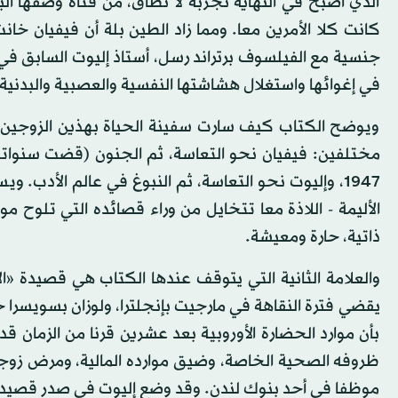
الذي أصبح في النهاية تجربة لا تطاق، من فتاة وصفها ال
كانت كلا الأمرين معا. ومما زاد الطين بلة أن فيفيان خان
جنسية مع الفيلسوف برتراند رسل، أستاذ إليوت السابق في
في إغوائها واستغلال هشاشتها النفسية والعصبية والبدنية.
ويوضح الكتاب كيف سارت سفينة الحياة بهذين الزوجين ا
مختلفين: فيفيان نحو التعاسة، ثم الجنون (قضت سنواته
1947، وإليوت نحو التعاسة، ثم النبوغ في عالم الأدب
الأليمة - اللاذة معا تتخايل من وراء قصائده التي تلوح
ذاتية، حارة ومعيشة.
والعلامة الثانية التي يتوقف عندها الكتاب هي قصيدة 
بأن موارد الحضارة الأوروبية بعد عشرين قرنا من الزمان 
ظروفه الصحية الخاصة، وضيق موارده المالية، ومرض زوجت
موظفا في أحد بنوك لندن. وقد وضع إليوت في صدر قصيدته،