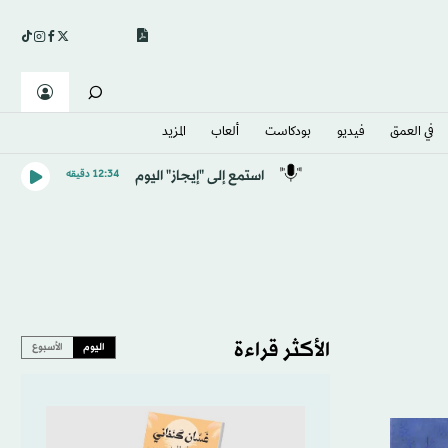
في العمق
فيديو
بودكاست
ألعاب
المزيد
استمع إلى "إيجاز" اليوم
12:34 دقيقه
الأكثر قراءة
اليوم
الأسبوع