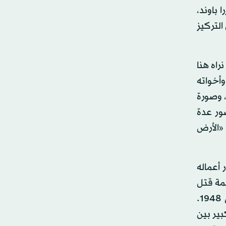
 باوند،
التركيز
راه هنا
أخواته
، وصورة
ور عدة
«الأرض
أعماله
يمة قتل
في الكاتدرائية» و«اجتماع شمل الأسرة» وغيرهما)، وتسنمه قمة المجد الأدبي بحصوله على جائزة نوبل للآداب في 1948.
195. ورغم فارق السن الكبير بين