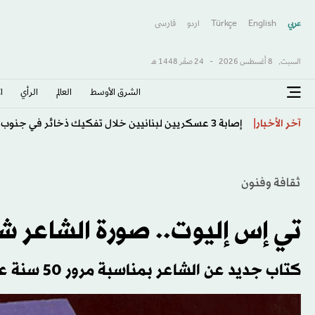
عربي
English
Türkçe
اردو
فارسى
السبت,
8 أغسطس 2026
-
24 صفَر 1448 هـ
الشرق الأوسط​
العالم
الرأي
ا
«التأمل» يحدّ من إدمان الشباب لألعاب الإنترنت
آخر الأخبار
ثقافة وفنون
تي إس إليوت.. صورة الشاعر شاب
كتاب جديد عن الشاعر بمناسبة مرور 50 سنة على رحيله