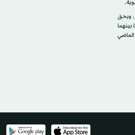
وية.
ر. وبحق
 بينهما
 الماضي