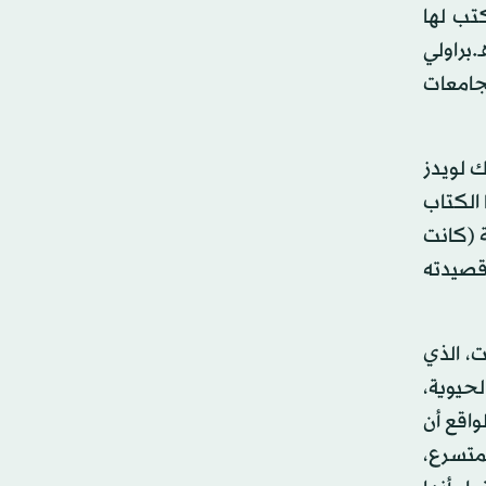
تب لها
 ف.هـ.براولي
جامعات
ك لويدز
تهي هذا الكتاب
ة (كانت
1939، وحوى عددها الأول قصيدته
، الذي
لحيوية،
واقع أن
لمتسرع،