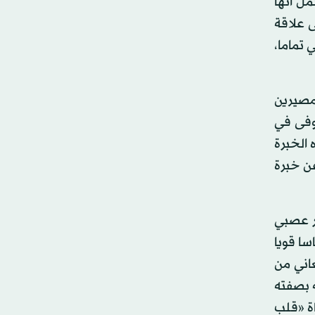
مل أنها
ى علاقة
 تماما،
مصيرين
وفى في
 الخبرة
عن خبرة
ر عصبي
 يحس إحساسا قويا
عاني من
 بصفته
اة «قلب