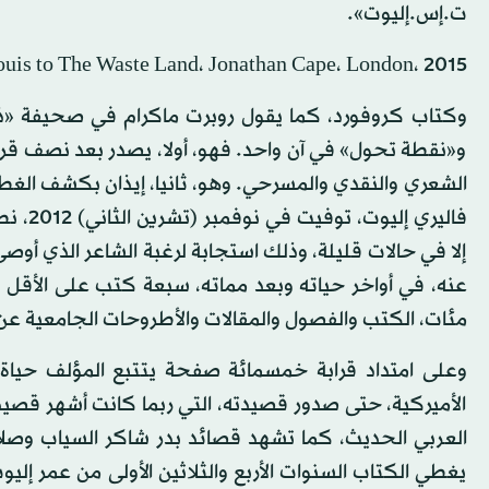
ت.إس.إليوت».
uis to The Waste Land، Jonathan Cape، London، 2015.
و«نقطة تحول» في آن واحد. فهو، أولا، يصدر بعد نصف قرن م
الشعري والنقدي والمسرحي. وهو، ثانيا، إيذان بكشف الغطا
فاليري
إلا في حالات قليلة، وذلك استجابة لرغبة الشاعر الذي أو
عنه، في أواخر حياته وبعد مماته، سبعة كتب على الأقل 
مئات، الكتب والفصول والمقالات والأطروحات الجامعية عن 
الأميركية، حتى صدور قصيدته، التي ربما كانت أشهر قصيدة
يغطي الكتاب السنوات الأربع والثلاثين الأولى من عمر إ