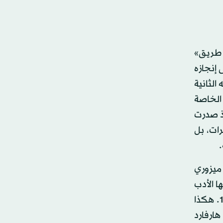
لبريطانية 25 يناير (كانون الثاني) 2015، «علامة طريق»
 إنجازه
الثانية
وراقه الخاصة
إذ صدرت
ات، بل
.
ان لويس بولاية ميزوري
ا الأدب
العربي الحديث، كما تشهد قصائد بدر شاكر السياب وصلاح عبد الصبور ولويس عوض وغيرهم) وقد صدرت في 1922. هكذا
هارفارد