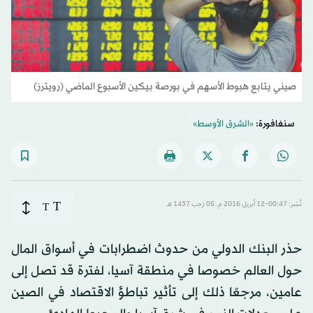
صيني يتابع هبوط الأسهم في بورصة بيكين الأسبوع الماضي (رويترز)
سنغافورة:
«الشرق الأوسط»
T
نُشر: 00:47-12 أبريل 2016 م ـ 05 رَجب 1437 هـ
T
حذر البنك الدولي من حدوث اضطرابات في أسواق المال
حول العالم خصوصا في منطقة آسيا، لفترة قد تصل إلى
عامين، مرجعًا ذلك إلى تأثير تباطؤ الاقتصاد في الصين