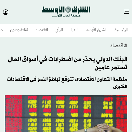
الرئيسية
الشرق الأوسط​
العالم
الرأي
الاقتصاد
ثقافة وفنون
صح
الاقتصاد
البنك الدولي يحذر من اضطرابات في أسواق المال
تستمر عامين
منظمة التعاون الاقتصادي تتوقع تباطؤ النمو في الاقتصادات
الكبرى