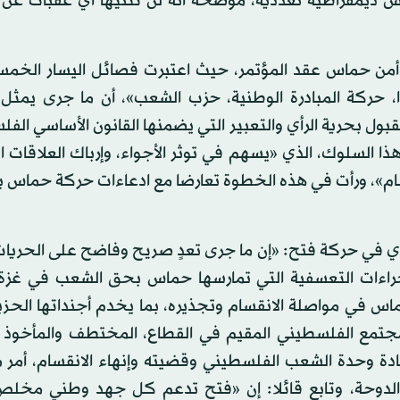
س ديمقراطية تعددية، موضحة أنه لن تثنيها أي عقبات عن
أمن حماس عقد المؤتمر، حيث اعتبرت فصائل اليسار الخمسة
ا، حركة المبادرة الوطنية، حزب الشعب»، أن ما جرى يمثل ا
ول بحرية الرأي والتعبير التي يضمنها القانون الأساسي الف
 السلوك، الذي «يسهم في توثر الأجواء، وإرباك العلاقات ا
قسام»، ورأت في هذه الخطوة تعارضا مع ادعاءات حركة حماس 
ري في حركة فتح: «إن ما جرى تعدٍ صريح وفاضح على الحريات
لإجراءات التعسفية التي تمارسها حماس بحق الشعب في غزة
ماس في مواصلة الانقسام وتجذيره، بما يخدم أجنداتها الحز
مع الفلسطيني المقيم في القطاع، المختطف والمأخوذ ر
عادة وحدة الشعب الفلسطيني وقضيته وإنهاء الانقسام، أمر
لدوحة، وتابع قائلا: إن «فتح تدعم كل جهد وطني مخلص 