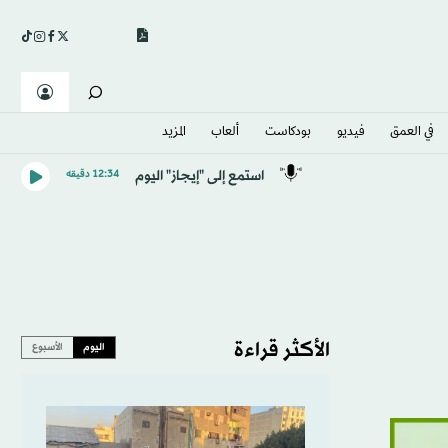
في العمق
فيديو
بودكاست
ألعاب
المزيد
استمع إلى "إيجاز" اليوم
12:34 دقيقه
الأكثر قراءة
اليوم
الأسبوع