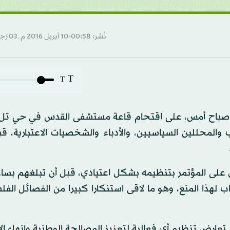
نُشر: 00:58-10 أبريل 2016 م ـ 03 رَجب 1437 هـ
T
T
 صباح أمس، على اقتحام قاعة مستشفى القدس في حي تل 
والمحللين السياسيين، والأدباء والشخصيات الاعتبارية، قب
 على المؤتمر بتنظيمه بشكل اعتيادي، قبل أن تبلغهم بسا
هذا المنع، وهو ما لاقى استنكارا كبيرا من الفصائل الفل
 لم تعارض تنظيم أي فعالية لتعزيز المصالحة الوطنية وإنهاء ال