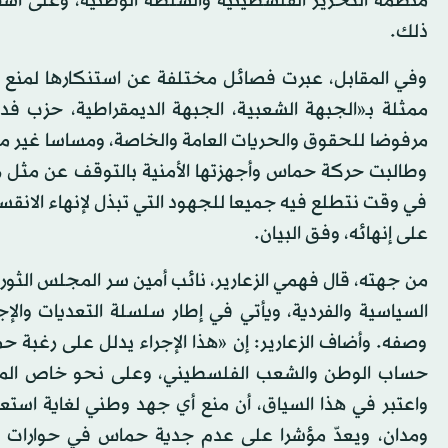
منظمة التحرير الفلسطينية والسلطة الوطنية، وعلى أس
ذلك.
وفي المقابل، عبرت فصائل مختلفة عن استنكارها لمنع 
ممثلة بـ«الجبهة الشعبية، الجبهة الديمقراطية، حزب فد
مرفوضا للحقوق والحريات العامة والخاصة، ومساسا غير مقب
وطالبت حركة حماس وأجهزتها الأمنية بالتوقف عن مثل هذا
في وقت نتطلع فيه جميعا للجهود التي تبذل لإنهاء الان
على إنهائه، وفق البيان.
من جهته، قال فهمي الزعارير، نائب أمين سر المجلس الثو
السياسية والفردية، ويأتي في إطار سلسلة التعديات وا
وصفه. وأضاف الزعارير: إن «هذا الإجراء يدلل على رغبة ح
حساب الوطن والشعب الفلسطيني، وعلى نحو خاص المجت
واعتبر في هذا السياق، أن منع أي جهد وطني لغاية است
ومدان، ويعدّ مؤشرا على عدم جدية حماس في حوارات ا