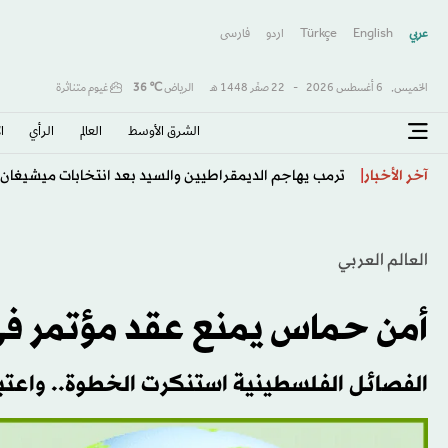
عربي
English
Türkçe
اردو
فارسى
الخميس,
6 أغسطس 2026
-
22 صفَر 1448 هـ
الرياض
℃
36
غيوم متناثرة
الشرق الأوسط​
العالم
الرأي
ا
روسيا تنفي تجنيد مرتزقة كولومبيين لمساعدتها في حربها 
آخر الأخبار
العالم العربي
أمن حماس يمنع عقد مؤتمر في 
الفصائل الفلسطينية استنكرت الخطوة.. واعتبر