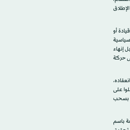
لإطلاق
يادة أو
سياسية
 إنهاء
ى حركة
نعقاده،
لوا على
ا بسحب
ة باسم