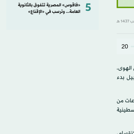
5
«فاقوس» المصرية تتفوق بالثانوية
العامة... وترسب في «الإقناع»
20
الهوى،
يل بدء
عات من
سطينية
انقسام،