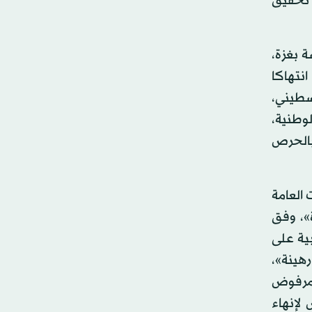
 تحقيق
 بغزة،
نتهاكا
لسطيني،
لوطنية،
بالحرص
 العامة
»، وفق
بية على
هينة»،
 مرفوض
لإنهاء