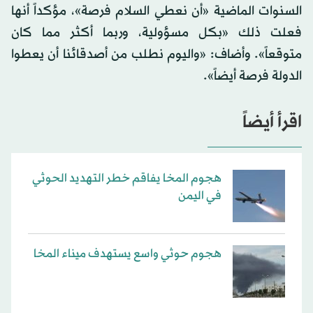
السنوات الماضية «أن نعطي السلام فرصة»، مؤكداً أنها
فعلت ذلك «بكل مسؤولية، وربما أكثر مما كان
متوقعاً». وأضاف: «واليوم نطلب من أصدقائنا أن يعطوا
الدولة فرصة أيضاً».
اقرأ أيضاً
هجوم المخا يفاقم خطر التهديد الحوثي
في اليمن
هجوم حوثي واسع يستهدف ميناء المخا