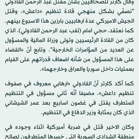
وقال كارتر للصحافيين بشأن مقتل عبد الرحمن القادولي
"نصفّي بشكل منهجي قادة تنظيم «داعش»، وقتل
الجيش الاميركي عدة ارهابيين بارزين هذا الاسبوع بينهم،
كما نعتقد، حجي امام (لقب عبد الرحمن القادولي)، الذي
كان من القادة الرئيسيين وتولى وزراة المالية والمسؤول
عن العديد من المؤامرات الخارجية". وتابع أنّ «القضاء
على هذا المسؤول من شأنه اضعاف قدراتهم على القيام
بعمليات داخل سوريا والعراق وخارجهما».
كما أكد كارتر أنّ القادولي «ارهابي معروف في صفوف
تنظيم داعش»، مضيفا أنّه ثاني مسؤول في التنظيم
المتطرف يقتل في غضون اسابيع بعد عمر الشيشاني
الذي كان بمثابة وزير الدفاع في التنظيم.
وكان الاخير قتل في ضربة أميركية اثناء وجوده في
منطقة الشدادي السورية التي خسرها المتطرفون لصالح