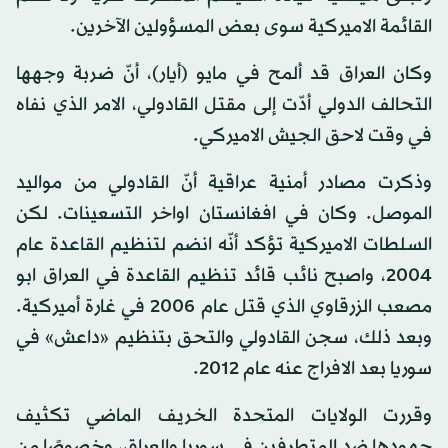
القائمة الاميركية سوى بعض المسؤولين الآخرين.
وكان العراق قد ألمح في مايو (أيار)، أنّ ضربة وجهها
التحالف الدولي أدّت إلى مقتل القادولي، الامر الذي نفاه
في وقت لاحق الجيش الاميركي.
وذكرت مصادر أمنية عراقية أنّ القادولي من مواليد
الموصل. وكان في افغانستان اواخر التسعينات. لكن
السلطات الاميركية تؤكد أنّه انضم لتنظيم القاعدة عام
2004، واصبح نائب قائد تنظيم القاعدة في العراق ابو
مصعب الزرقاوي الذي قتل عام 2006 في غارة أميركية.
وبعد ذلك، سجن القادولي والتحق بتنظيم «داعش» في
سوريا بعد الافراج عنه عام 2012.
وقررت الولايات المتحدة الخريف الماضي تكثيف
جهودها ضد المتطرفين في سوريا والعراق، وخصوصًا من