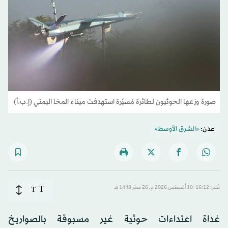
صورة وزعها الحوثيون لطائرة مُسيَّرة استهدفت ميناء المخا اليمني (إ.ب.أ)
عدن:
«الشرق الأوسط»
T
نُشر: 16:12-10 أغسطس 2026 م ـ 26 صفَر 1448 هـ
T
غداة اعتداءات حوثية غير مسبوقة بالصواريخ