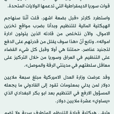
قوات سوريا الديمقراطية التي تدعمها الولايات المتحدة.
واستطرد كارتر «قبل بضعة اشهر، قلت أنّنا سنهاجم
الهيكلية المالية للتنظيم وبدأنا بضرب مواقع تخزين
الاموال، والآن نتخلص من قادته الذين يتولون ادارة
امواله». وتابع أنّ «هذا سوف يقلل من قدرتهم على الدفع
لتجنيد عناصر. حملتنا هي أولا وقبل كل شيء القضاء
على التنظيم في العراق وسوريا من خلال التركيز على
معاقل سلطتهم في مدينتي الرقة والموصل».
وقد عرضت وزارة العدل الاميركية مبلغ سبعة ملايين
دولار لمن يدلي بمعلومات تقود إلى القادولي ما يجعله
المسؤول الارفع في التنظيم بعد ابو بكر البغدادي الذي
«يساوي» عشرة ملايين دولار.
وتبقى هيكلية قيادة التنيظم المتطرف سرية ولا تضم