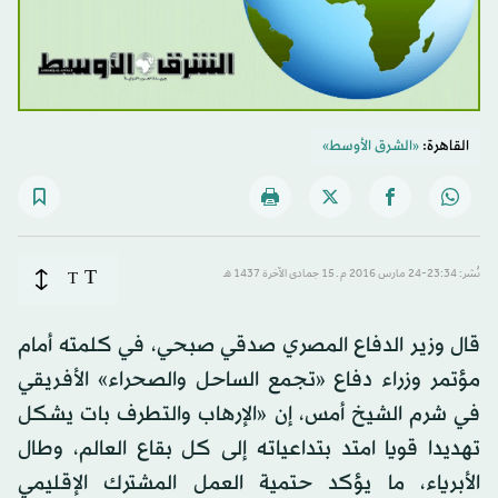
القاهرة:
«الشرق الأوسط»
T
نُشر: 23:34-24 مارس 2016 م ـ 15 جمادى الآخرة 1437 هـ
T
قال وزير الدفاع المصري صدقي صبحي، في كلمته أمام
مؤتمر وزراء دفاع «تجمع الساحل والصحراء» الأفريقي
في شرم الشيخ أمس، إن «الإرهاب والتطرف بات يشكل
تهديدا قويا امتد بتداعياته إلى كل بقاع العالم، وطال
الأبرياء، ما يؤكد حتمية العمل المشترك الإقليمي