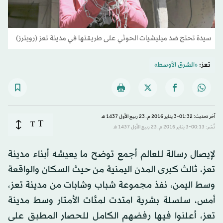
سيدة تحتج ضد ميليشيات الحوثي على طريقتها في مدينة تعز (رويترز)
تعز:
«الشرق الأوسط»
آخر تحديث: 01:32-3 يناير 2016 م ـ 23 ربيع الأول 1437 هـ
T
T
نُشر: 00:13-3 يناير 2016 م ـ 23 ربيع الأول 1437 هـ
لإيصال رسالة للعالم أجمع توضح ما يعيشه أبناء مدينة
تعز، ثالث كبرى المدن اليمنية من حيث السكان والواقعة
وسط اليمن، نفذ مجموعة شباب وشابات من مدينة تعز،
أمس، سلسلة بشرية امتدت لمئات الأمتار وسط مدينة
تعز، أعلنوا فيها رفضهم الكامل للحصار المطبق على