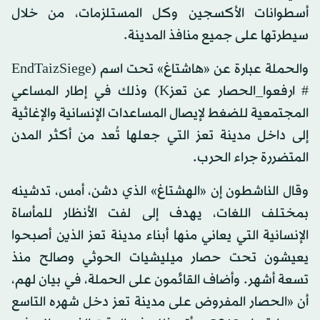
أسطوانات الأكسجين وكل المستلزمات، من خلال
سيطرتها على جميع منافذ المدينة.
والحملة عبارة عن «هاشتاغ» تحت اسم (EndTaizSiege
# ارفعوا_الحصار عن تعزK) وذلك في إطار المساعي
المجتمعية للضغط لإيصال المساعدات الإنسانية والإغاثية
إلى داخل مدينة تعز التي جعلها تُعد من أكثر المدن
المتضررة جراء الحرب.
وقال الناشطون إن «الهشتاغ» الذي دشن، أمس، تدشينه
بمختلف اللغات، يهدف إلى لفت الأنظار للمأساة
الإنسانية التي يعاني منها أبناء مدينة تعز الذين أصبحوا
يعيشون تحت حصار ميليشيات الحوثي وصالح منذ
تسعة أشهر. وأضاف القائمون على الحملة، في بيان لهم،
أن «الحصار المفروض على مدينة تعز دخل شهره التاسع