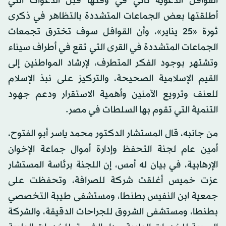
القوافل الدعوية تأتي في وقتها قبل الدعوات التي
أطلقتها بعض الجماعات المتشددة بالتظاهر في ذكرى
ثورة «25 يناير»، وأن القوافل سوف تخترق تجمعات
الجماعات المتشددة في القرى التي تقع في أطراف سيناء
وتشتهر بوجود الفكر المتطرف، لإرشاد المواطنين إلى
القيم الإسلامية الصحيحة، والتركيز على نبذ الإسلام
للعنف وترويع الآمنين وأهمية الاستقرار ودعم جهود
التنمية التي تقوم بها السلطات في مصر.
من جانبه، قال المستشار الدكتور محمد ياسر أبو الفتوح،
أمين عام لجنة التحفظ وإدارة أموال جماعة الإخوان
الإرهابية، في بيان له أمس، إن اللجنة برئاسة المستشار
عزت خميس أغلقت شركة للصرافة، وتحفظت على
جمعية ابن النفيس بطنطا، ومستشفى طيبة التخصصي
بطنطا، ومستشفى الشروق للجراحات الدقيقة، والشركة