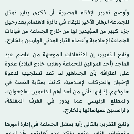
وأوضح تقرير الإفتاء المصرية، أن ذكرى يناير تمثل
للجماعة الرهان الأخير للبقاء في دائرة الاهتمام بعد رحيل
جزء كبير من المؤيدين لها من خارج الجماعة من قيادات
الجماعة الإسلامية وأعضاء التيار المدني الهاربين بالخارج.
وتابع التقرير: إن الانتقادات الموجهة من عاصم عبد
الماجد (أحد الموالين للجماعة وهارب خارج البلاد) علاوة
على اعترافه بأن الجماهير لم تعد تستجيب لدعوة
الإخوان والحركات الإسلامية، كانت بمثابة الغصة في
حلوقهم، إذ إنها تأتي من أحد أهم الداعمين لـ«الإخوان»،
والمطلع الرئيسي عما يدور في الغرف المغلقة،
والراسمين لسياساتها بالخارج.
وتابع التقرير: بالتالي رأيه بفشل الجماعة في إدارة أمورها
وانفضاض الناس عنهم يؤكد عدم أهليتهم وأن الزعم