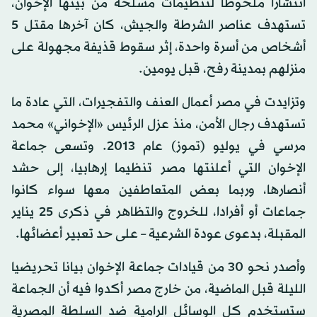
انتشارا ملحوظا لتنظيمات مسلحة من بينها الإخوان،
تستهدف عناصر الشرطة والجيش، كان آخرها مقتل 5
أشخاص من أسرة واحدة، إثر سقوط قذيفة مجهولة على
منزلهم بمدينة رفح، قبل يومين.
وتزايدت في مصر أعمال العنف والتفجيرات، التي عادة ما
تستهدف رجال الأمن، منذ عزل الرئيس «الإخواني» محمد
مرسي في يوليو (تموز) عام 2013. وتسعى جماعة
الإخوان التي أعلنتها مصر تنظيما إرهابيا، إلى حشد
أنصارها، وربما بعض المتعاطفين معها سواء كانوا
جماعات أو أفرادا، للخروج والتظاهر في ذكرى 25 يناير
المقبلة، بدعوى عودة الشرعية – على حد تعبير أعضائها.
وأصدر نحو 30 من قيادات جماعة الإخوان بيانا تحريضيا
الليلة قبل الماضية، من خارج مصر أكدوا فيه أن الجماعة
ستستخدم كل الوسائل الرامية ضد السلطة المصرية