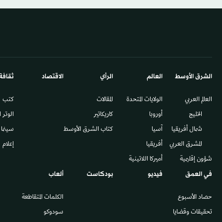
الشرق الأوسط​
العالم
الرأي
الاقتصاد
ثقافة
العالم العربي
الولايات المتحدة
المقالات
كتب
الخليج
أوروبا
كاريكاتير
الوتر 
شمال أفريقيا
آسيا
كتاب الشرق الأوسط
سينما
المشرق العربي
أفريقيا
إعلام
شؤون إقليمية
أميركا اللاتينية
في العمق
فيديو
بودكاست
ألعاب
حصاد الأسبوع
الكلمات المتقاطعة
تحقيقات وقضايا
سودوكو