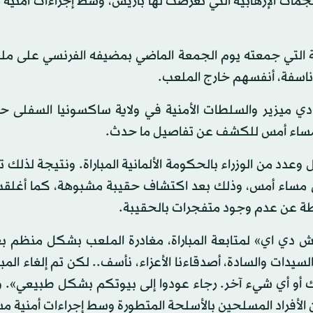
لهجمات الإرهابية التي تعرضت لها باريس، وسط إجراءات أمنية
ودية التي جمعته يوم الجمعة الماضي بمضيفه الفرنسي على م
ناسفة، أنفسهم خارج الملعب.
س دي ميزير والسلطات الأمنية في ولاية ساكسونيا السفلى 
 مساء أمس للكشف عن تفاصيل ما حدث.
 وعدد من الوزراء بالحكومة الألمانية المباراة. ونتيجة لذلك
مساء أمس، وذلك بعد اكتشاف حقيبة مشبوهة، كما أغل
طة عن عدم وجود متفجرات بالحقيبة.
ش دي اي» لمتابعة المباراة، مغادرة الملعب بشكل منظم بعد
السيدات والسادة، أصدقاءنا الأعزاء، نأسف.. لكن تم إلغاء المبا
يك أو أي شيء آخر. رجاء عودوا إلى بيوتكم بشكل طبيعي».
ن الأفراد المسلحين بالأسلحة المتطورة وسط إجراءات أمنية م