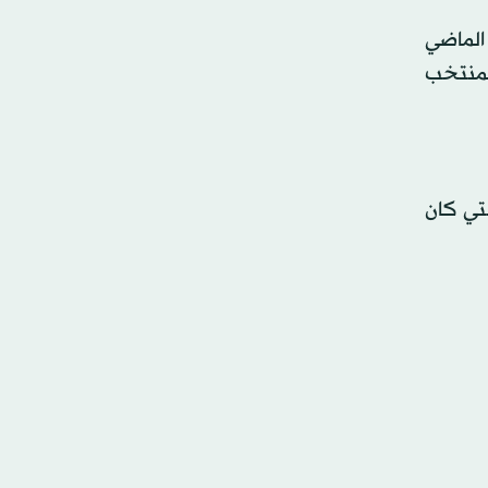
 الماضي
المنتخب
لتي كان