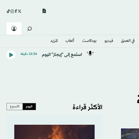
في العمق
فيديو
بودكاست
ألعاب
المزيد
استمع إلى "إيجاز" اليوم
12:34 دقيقه
الأكثر قراءة
اليوم
الأسبوع