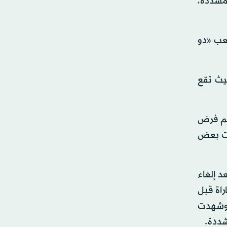
 مشددة،
لعب «دو
حيث تقع
 تم فرض
قت بعض
 إلغاء
راة قبل
 وشهدت
شددة.