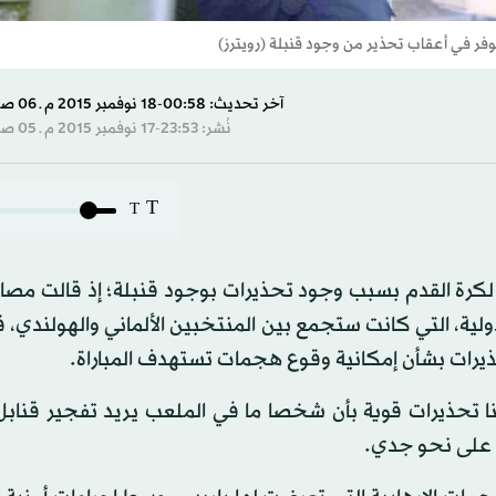
فر في أعقاب تحذير من وجود قنبلة (رويترز)
آخر تحديث: 00:58-18 نوفمبر 2015 م ـ 06 صفَر 1437 هـ
نُشر: 23:53-17 نوفمبر 2015 م ـ 05 صفَر 1437 هـ
T
T
لكرة القدم بسبب وجود تحذيرات بوجود قنبلة؛ إذ قالت مصاد
الدولية، التي كانت ستجمع بين المنتخبين الألماني والهولندي، 
 تحذيرات قوية بأن شخصا ما في الملعب يريد تفجير قنابل»
ا على نحو جدي.