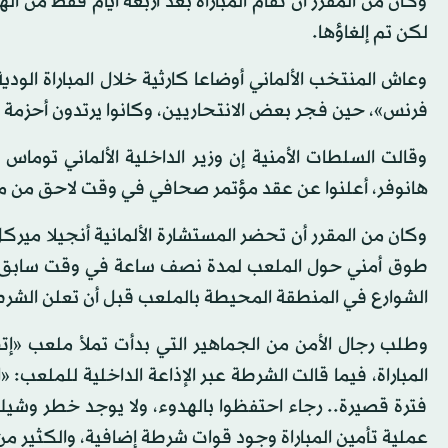
وكان من المقرر أن تقام المباراة بعد أربعة أيام فقط من ا
لكن تم إلغاؤها.
وعاش المنتخب الألماني أوضاعا كارثية خلال المباراة ال
فرنس»، حين فجر بعض الانتحاريين، وكانوا يرتدون أحزمة 
وقالت السلطات الأمنية إن وزير الداخلية الألماني توما
هانوفر، أعلنوا عن عقد مؤتمر صحافي في وقت لاحق من
وكان من المقرر أن تحضر المستشارة الألمانية أنجيلا ميركل
طوق أمني حول الملعب لمدة نصف ساعة في وقت سابق 
الشوارع في المنطقة المحيطة بالملعب قبل أن تعلن الشر
وطلب رجال الأمن من الجماهير التي بدأت تملأ ملعب «إت
المباراة، فيما قالت الشرطة عبر الإذاعة الداخلية للملعب: «
فترة قصيرة.. رجاء احتفظوا بالهدوء، ولا يوجد خطر وش
عملية تأمين المباراة وجود قوات شرطة إضافية، والكثير م