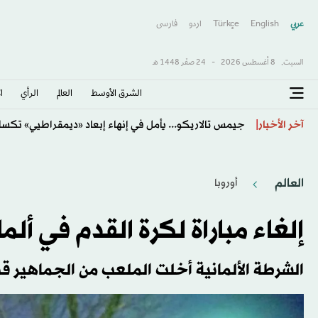
عربي
English
Türkçe
اردو
فارسى
السبت,
8 أغسطس 2026
-
24 صفَر 1448 هـ
الشرق الأوسط​
العالم
الرأي
ا
كيف تحولت تكساس جمهورية... وأين تتركز قوة الحزبين؟
آخر الأخبار
العالم
أوروبا
إلغاء مباراة لكرة القدم في أل
الشرطة الألمانية أخلت الملعب من الجماهير قبل 90 دقيقة من إنطلاق