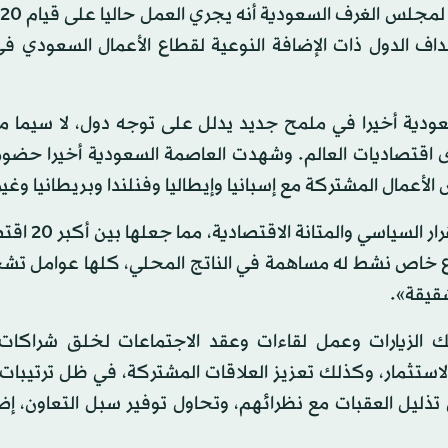
 الدول ذات الإضافة النوعية لقطاع الأعمال السعودي ف
سعودية أخيرا في ملمح جديد يدلل على توجه دول، لا سيما م
ى اقتصاديات العالم. وشهدت العاصمة السعودية أخيرا حضور 
 الأعمال المشتركة مع إسبانيا وإيطاليا وفنلندا وبريطانيا وغير
وحول هذا التوجه، يقول العتيبي: «السعودية ت
قطاع خاص نشط له مساهمة في الناتج المحلي، كلها عوامل تش
شقيقة».
 الزيارات وعمل لقاءات وعقد الاجتماعات لخلق شراكات 
الاستثمار، وكذلك تعزيز العلاقات المشتركة، في ظل ترتيبات
تذليل العقبات مع نظرائهم، وتحاول توفير سبل التعاون، إض