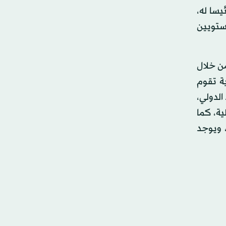
ض مقرا رئيسا له،
ستويين
ن خلال
لس 32 لجنة وطنية قطاعية تقوم
الدولي،
ة، كما
 ويوجد