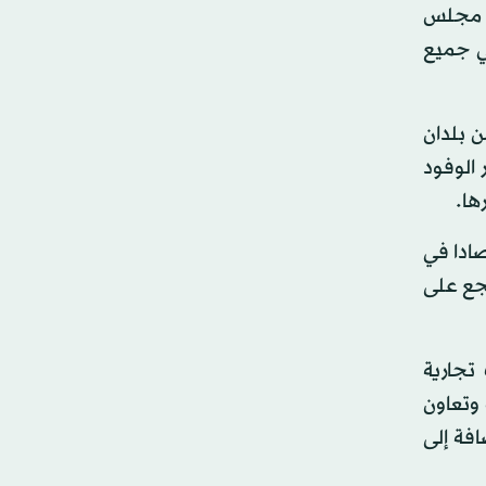
وفي هذا الصدد، أفصح المهندس خالد العتيبي الأمين العام لمجلس الغرف السعودية أنه يجري العمل حاليا على قيام 20 مجلس
ي جميع
ن بلدان
الوفود
ها.
تميز بالاستقرار السياسي والمتانة الاقتصادية، مما جعلها بين أكبر 20 اقتصادا في
جع على
تجارية
 وتعاون
افة إلى