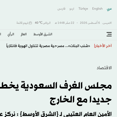
عربي
English
Türkçe
اردو
فارسى
الخميس,
6 أغسطس 2026
-
22 صفَر 1448 هـ
الرياض
℃
40
غيوم قاتمة
الشرق الأوسط​
العالم
الرأي
ا
«الطيران المباشر» يُسهل عودة السودانيين من مصر
آخر الأخبار
الاقتصاد
جديدا مع الخارج
الأمين العام العتيبي لـ {الشرق الأوسط} : نركز