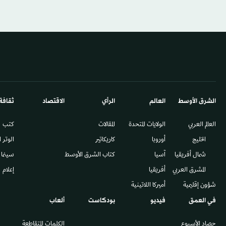
الشرق الأوسط​
العالم
الرأي
الاقتصاد
ثقافة
العالم العربي
الولايات المتحدة
المقالات
كتب
الخليج
أوروبا
كاريكاتير
الوتر 
شمال أفريقيا
آسيا
كتاب الشرق الأوسط
سينما
المشرق العربي
أفريقيا
إعلام
شؤون إقليمية
أميركا اللاتينية
في العمق
فيديو
بودكاست
ألعاب
حصاد الأسبوع
الكلمات المتقاطعة