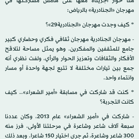
هنا حوار أجريناه معها على هامش مشاركتها في
مهرجان «الجنادرية» بالرياض:
* كيف وجدت مهرجان «الجنادرية29»؟
- مهرجان الجنادرية مهرجان ثقافي فكري وحضاري كبير
جامع للمثقفين والمفكرين. وهو يمثل مساحة لتلاقح
الأفكار والثقافات وتعزيز الحوار والرأي، ولفت نظري أنه
جمع بين تيارات مختلفة لا تتبع لجهة واحدة أو مسار
وانتماء واحد.
* كنت قد شاركت في مسابقة «أمير الشعراء».. كيف
كانت التجربة؟
- شاركت في «أمير الشعراء» عام 2013، وكان عددنا
سبعة آلاف شاعر وشاعرة في مرحلتنا الأولى، فرز منه
300 شاعر وشاعرة، ثم جرى اختيار 150 شاعرا. وبعد ذلك