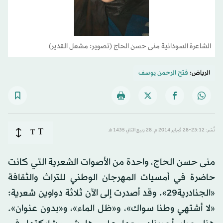
الشاعرة السودانية منى حسن الحاج (تصوير: مشعل القدير)
الرياض:
فتح الرحمن يوسف
T
نُشر: 23:12-28 فبراير 2014 م ـ 28 ربيع الثاني 1435 هـ
T
منى حسن الحاج، واحدة من الأصوات الشعرية التي كانت
حاضرة في أمسيات المهرجان الوطني للتراث والثقافة
«الجنادرية29». وقد أصدرت إلى الآن ثلاثة دواوين شعرية:
«لا أشتهي وطنا سواك»، و«ظل الماء»، و«بدون عنوان».