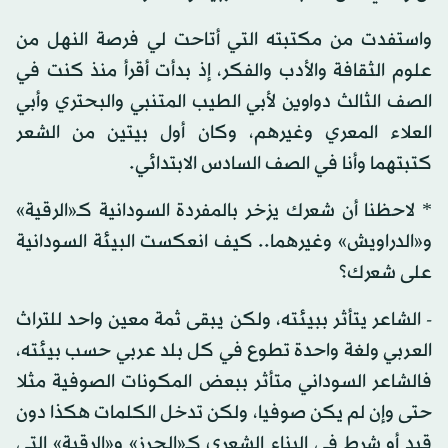
واستفدت من مكتبته التي أتاحت لي فرصة النهل من
علوم الثقافة والأدب والفكر، إذ بدأت أقرأ منذ كنت في
الصف الثالث دواوين لأبي الطيب المتنبي والبحتري وأبي
العلاء المعري وغيرهم، وكان أول بيتين من الشعر
كتبتهما وأنا في الصف السادس الابتدائي.
* لاحظنا أن شعرك يزخر بالمفردة السودانية كـ«الرقية»
و«الدراويش» وغيرهما.. كيف انعكست البيئة السودانية
على شعرك؟
- الشاعر يتأثر ببيئته، ولكن يبقى ثمة معين واحد للتراث
العربي ولغة واحدة تطوع في كل بلد عربي حسب بيئته،
فالشاعر السوداني متأثر ببعض المكونات الصوفية مثلا
حتى وإن لم يكن صوفيا، ولكن تدخل الكلمات هكذا دون
قيد أو شرط في البناء الشعري كـ«الحرز» و«الرقية» التي