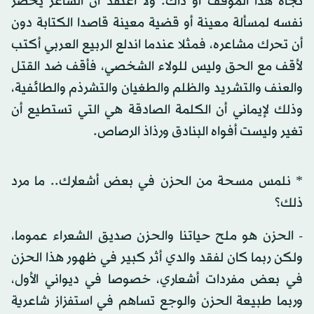
تجاه هذا الموقف أو ذاك. ولا أعتقد أن الشاعر يحضر
نفسه لمسألة معينة أو قضية معينة قاصدا الكتابة دون
أن تحرك مشاعره، فمثلا عندما اندلع الربيع العربي أكتب
لأقف مع الحق وليس للولاء الشخصي، فأقف ضد القتل
والعنف والتشريد والظلم والطغيان والتشرذم والطائفية،
وذلك لإيماني أن الكلمة الصادقة هي التي تستطيع أن
تغير وليست أفواه البنادق ورذاذ الرصاص.
* نلمس مسحة من الحزن في بعض أشعارك.. ما مرد
ذلك؟
- الحزن هو ملح حياتنا والحزن صديق الشعراء عموما،
ولكن ربما كان لفقد والدي أثر كبير في ظهور هذا الحزن
في بعض مفردات أشعاري، خصوصا في ديواني الأول،
وربما طبيعة الحزن والوجع تساهم في استفزاز شاعرية