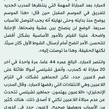
لامبارد بعد المباراة المهمة التي ينتظرها المدرب الجديد
للفريق في الموسم المقبل حين قال: «هذا الموسم
يوضح منذ بدايته وحتى نهايته أنه يجب التوصل للأسباب
سريعا. الوضع لن ينصلح بين عشية وضحاها. الإجابة
واضحة، علينا القيام بالأمور الأساسية بشكل أفضل
للتحسن، الأمر اتضح أمام آرسنال، الشوط الأول كان سيئا،
لكنها الحقيقة، وهذا ما توصلت إليه».
وانتصر لامبارد، البالغ عمره 44 عاما، مرة واحدة في آخر
20 مباراة له كمدرب. وأنفق تشيلسي أموالا طائلة على
ضم لاعبين جدد، لكن الجماهير تشكك في التزام
اللاعبين وهي الانتقادات التي رفضها لامبارد، وقال المدرب
الإنجليزي: «اللاعبون يهتمون، جماهير تشيلسي تتحدث
عن عدم مبالاة اللاعبين لكني لا أصدق ذلك. هناك كثير
من الأسباب وبعضها صحيح. لاعبون جدد في الدوري