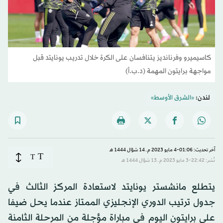
كاسيميرو وفرنانديز يتنافسان على الكرة خلال تدريب يونايتد قبل
مواجهة برايتون المهمة (د.ب.أ)
لندن:
«الشرق الأوسط»
آخر تحديث: 01:06-4 مايو 2023 م ـ 14 شوّال 1444 هـ
T
T
نُشر: 22:42-3 مايو 2023 م ـ 13 شوّال 1444 هـ
يتطلع مانشستر يونايتد لاستعادة المركز الثالث في
جدول ترتيب الدوري الإنجليزي الممتاز عندما يحل ضيفا
على برايتون اليوم في مباراة مؤجلة من المرحلة الثامنة