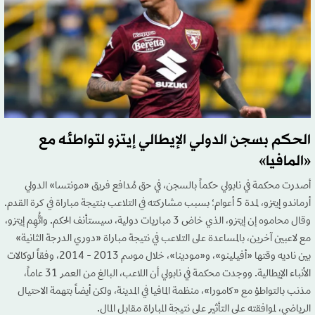
الحكم بسجن الدولي الإيطالي إيتزو لتواطئه مع
«المافيا»
أصدرت محكمة في نابولي حكماً بالسجن، في حق مُدافع فريق «مونتسا» الدولي
أرماندو إيتزو، لمدة 5 أعوام؛ بسبب مشاركته في التلاعب بنتيجة مباراة في كرة القدم.
وقال محاموه إن إيتزو، الذي خاض 3 مباريات دولية، سيستأنف الحكم. واتُّهِم إيتزو،
مع لاعبين آخرين، بالمساعدة على التلاعب في نتيجة مباراة «دوري الدرجة الثانية»
بين ناديه وقتها «أفيلينو»، و«مودينا»، خلال موسم 2013 - 2014، وفقاً لوكالات
الأنباء الإيطالية. ووجدت محكمة في نابولي أن اللاعب، البالغ من العمر 31 عاماً،
مذنب بالتواطؤ مع «كامورا»، منظمة المافيا في المدينة، ولكن أيضاً بتهمة الاحتيال
الرياضي، لموافقته على التأثير على نتيجة المباراة مقابل المال.