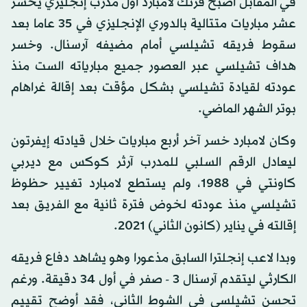
في المقابل أصبح فرنك لامبارد أول مدرب إنجليزي يخسر
عشر مباريات متتالية بالدوري الإنجليزي في 35 عاما بعد
سقوط فريقه تشيلسي أمام مضيفه آرسنال. وخسر
هداف تشيلسي عبر العصور جميع مبارياته الست منذ
عودته لقيادة تشيلسي بشكل مؤقت بعد إقالة غراهام
بوتر الشهر الماضي.
وكان لامبارد خسر آخر أربع مباريات خلال قيادته إيفرتون
ليعادل الرقم السلبي للمدرب آرثر كوكس مع ديربي
كاونتي في 1988، ولم يستطع لامبارد تغيير حظوظ
تشيلسي منذ عودته لخوض فترة ثانية مع الفريق بعد
إقالته في يناير (كانون الثاني) 2021.
وبدا لاعب إنجلترا السابق مذعورا وهو يشاهد دفاع فريقه
الكارثي ليتقدم آرسنال 3 - صفر في أول 34 دقيقة. ورغم
تحسن تشيلسي في الشوط الثاني، فقد أوضح تقييم