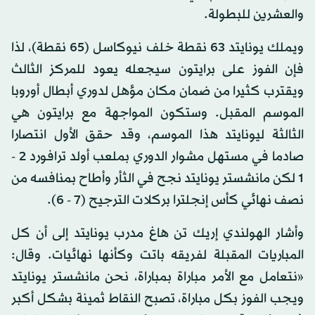
والعشرين للبطولة.
ويملك يونايتد 63 نقطة خلف نيوكاسل (65 نقطة)، لذا
فإن الفوز على برايتون سيجعله يعود للمركز الثالث
ويقترب كثيرا من ضمان مكان مؤهل لدوري أبطال أوروبا
الموسم المقبل. وستكون المواجهة مع برايتون هي
الثالثة ليونايتد هذا الموسم، وقد حقق الأول انتصارا
صادما في مستهل مشوار الدوري بملعب أولد ترافورد 2 -
1 لكن مانشستر يونايتد نجح في الثأر وأطاح بمنافسه من
نصف نهائي كأس إنجلترا بركلات الترجيح (7 - 6).
وأشار الهولندي إريك تن هاغ مدرب يونايتد إلى أن كل
المباريات المقبلة لفريقه باتت وكأنها نهائيات. وقال:
«نتعامل مع الأمر مباراة بمباراة، نحن مانشستر يونايتد
ويجب الفوز بكل مباراة، تصبح النقاط ثمينة بشكل أكبر