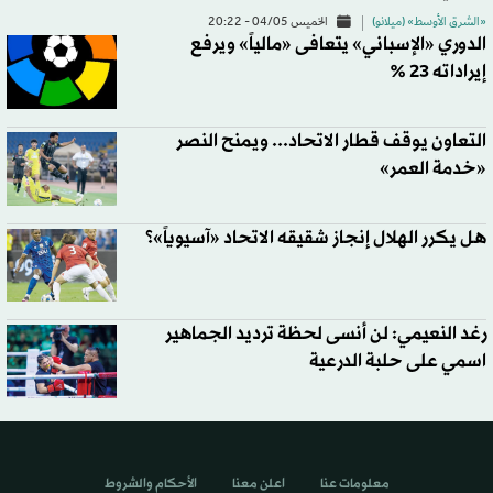
«الشرق الأوسط» (ميلانو)
الخميس 04/05 - 20:22
الدوري «الإسباني» يتعافى «مالياً» ويرفع
إيراداته 23 %
التعاون يوقف قطار الاتحاد... ويمنح النصر
«خدمة العمر»
هل يكرر الهلال إنجاز شقيقه الاتحاد «آسيوياً»؟
رغد النعيمي: لن أنسى لحظة ترديد الجماهير
اسمي على حلبة الدرعية
معلومات عنا
اعلن معنا
الأحكام والشروط