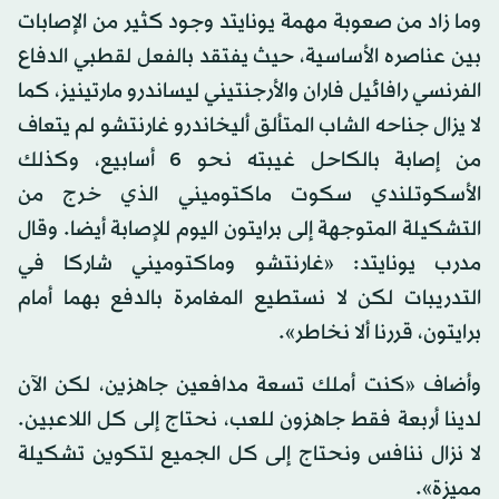
وما زاد من صعوبة مهمة يونايتد وجود كثير من الإصابات
بين عناصره الأساسية، حيث يفتقد بالفعل لقطبي الدفاع
الفرنسي رافائيل فاران والأرجنتيني ليساندرو مارتينيز، كما
لا يزال جناحه الشاب المتألق أليخاندرو غارنتشو لم يتعاف
من إصابة بالكاحل غيبته نحو 6 أسابيع، وكذلك
الأسكوتلندي سكوت ماكتوميني الذي خرج من
التشكيلة المتوجهة إلى برايتون اليوم للإصابة أيضا. وقال
مدرب يونايتد: «غارنتشو وماكتوميني شاركا في
التدريبات لكن لا نستطيع المغامرة بالدفع بهما أمام
برايتون، قررنا ألا نخاطر».
وأضاف «كنت أملك تسعة مدافعين جاهزين، لكن الآن
لدينا أربعة فقط جاهزون للعب، نحتاج إلى كل اللاعبين.
لا نزال ننافس ونحتاج إلى كل الجميع لتكوين تشكيلة
مميزة».