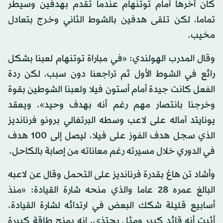
كان آخرها أمام توتنهام عندما تقدم بهدفين وسيطر
تماما، لكن تلقى هدفين بالشوط الثاني وخرج بتعادل
مخيب.
وقال المدرب الهولندي: «في مباراة توتنهام لعبنا بشكل
رائع في الشوط الأول ثم تراجعنا دون سبب، لكن ردة
الفعل كانت جيدة أمام أستون فيلا ولعبنا الشوطين بقوة
وخرجنا بانتصار مهم رغم أنه بهدف وحيد». ويعقد
يونايتد آماله على لاعب وسطه البرتغالي برونو فرنانديز
الذي سجل هدف الفوز على فيلا، ليصل إلى 100 هدف
في الدوري خلال مسيرته رغم معاناته من إصابة بالكاحل.
وأشاد تن هاغ بقدرة فرنانديز على التحمل وقال عن لاعبه
البالغ عمره 28 عاما والذي منحه شارة القيادة: «منذ
أسابيع قليلة شكك البعض في ارتدائه لشارة القيادة.
أثبت أنه قائد كبير ومثل يحتذى. إنه يمنح طاقة كبيرة