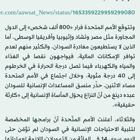
tter.com/aawsat_News/status/1653359229959299080
وتتوقع الأمم المتحدة فرار «800 ألف شخص» إلى الدول
المجاورة مثل مصر وتشاد وإثيوبيا وأفريقيا الوسطى. أما
الذين لا يستطيعون مغادرة السودان، والكثير منهم لعدم
توافر الإمكانات المالية، فيواجهون نقصا في الغذاء
والمياه والكهرباء فيما تصل درجة الحرارة في الخرطوم
إلى 40 درجة مئوية. وخلال اجتماع في الأمم المتحدة
مساء الاثنين، حذّر منسق المساعدات الإنسانية للسودان
عبده دينغ من أنّ النزاع يحوّل المأساة الإنسانية إلى «كارثة
حقيقية».
والثلاثاء، أعلنت الأمم المتّحدة أنّ برامجها المخصّصة
لتلبية الاحتياجات الإنسانية في السودان لم تؤمّن حتى
اليوم سوى 14 في المائة من التمويلات اللازمة لعملياتها