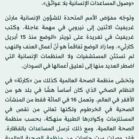
«وصول المساعدات الإنسانية بلا عوائق».
وتوجّه مفوّض الأمم المتحدة للشؤون الإنسانية مارتن
غريفيث الاثنين إلى نيروبي في مهمة عاجلة. وكتب
غريفيث في تغريدة على تويتر «الوضع منذ 15 أبريل
كارثي». وما زاد الوضع تفاقماً هو أنّ أعمال العنف والنهب
لم تستثنِ المستشفيات ولا المنظمات الإنسانية التي
اضطر العديد منها إلى تعليق أعمالها في السودان.
وتخشى منظمة الصحة العالمية كذلك من «كارثة» في
النظام الصحّي الذي كان أساساً هشّا في بلد هو من
الأفقر في العالم. وتعمل 16 في المائة فقط من المنشآت
الصحية في الخرطوم ولكنها تعاني من نقص في
المستلزمات وكوادرها الطبية منهكة، بحسب منظمة
الصحة العالمية. ومع ذلك ترسل المساعدات بالقطّارة.
فقد وصلت ست حاويات من منظمة الصحية العالمية