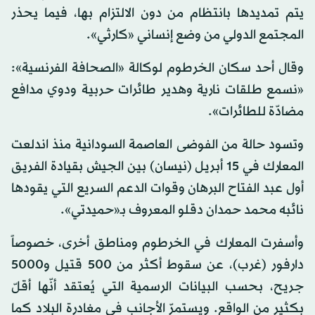
يتم تمديدها بانتظام من دون الالتزام بها، فيما يحذر
المجتمع الدولي من وضع إنساني «كارثي».
وقال أحد سكان الخرطوم لوكالة «الصحافة الفرنسية»:
«نسمع طلقات نارية وهدير طائرات حربية ودوي مدافع
مضادّة للطائرات».
وتسود حالة من الفوضى العاصمة السودانية منذ اندلعت
المعارك في 15 أبريل (نيسان) بين الجيش بقيادة الفريق
أول عبد الفتاح البرهان وقوات الدعم السريع التي يقودها
نائبه محمد حمدان دقلو المعروف بـ«حميدتي».
وأسفرت المعارك في الخرطوم ومناطق أخرى، خصوصاً
دارفور (غرب)، عن سقوط أكثر من 500 قتيل و5000
جريح، بحسب البيانات الرسمية التي يُعتقد أنّها أقلّ
بكثير من الواقع. ويستمرّ الأجانب في مغادرة البلاد كما