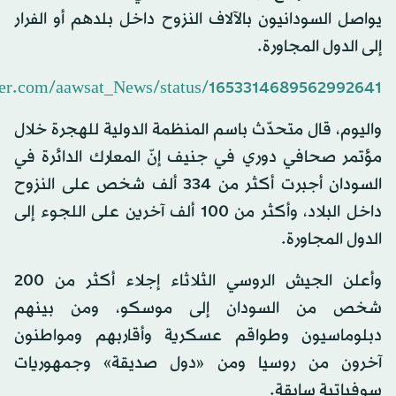
يواصل السودانيون بالآلاف النزوح داخل بلدهم أو الفرار
إلى الدول المجاورة.
tter.com/aawsat_News/status/1653314689562992641
واليوم، قال متحدّث باسم المنظمة الدولية للهجرة خلال
مؤتمر صحافي دوري في جنيف إنّ المعارك الدائرة في
السودان أجبرت أكثر من 334 ألف شخص على النزوح
داخل البلاد، وأكثر من 100 ألف آخرين على اللجوء إلى
الدول المجاورة.
وأعلن الجيش الروسي الثلاثاء إجلاء أكثر من 200
شخص من السودان إلى موسكو، ومن بينهم
دبلوماسيون وطواقم عسكرية وأقاربهم ومواطنون
آخرون من روسيا ومن «دول صديقة» وجمهوريات
سوفياتية سابقة.