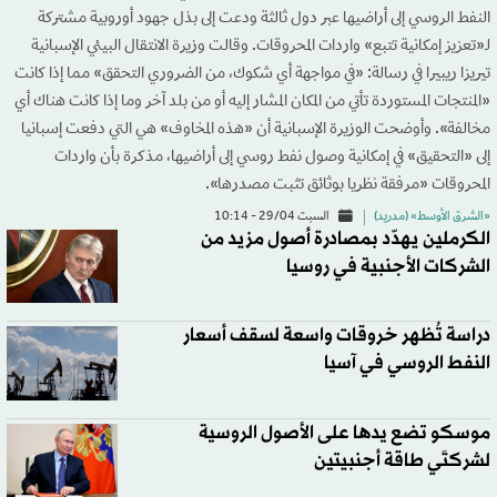
النفط الروسي إلى أراضيها عبر دول ثالثة ودعت إلى بذل جهود أوروبية مشتركة
لـ«تعزيز إمكانية تتبع» واردات المحروقات. وقالت وزيرة الانتقال البيئي الإسبانية
تيريزا ريبيرا في رسالة: «في مواجهة أي شكوك، من الضروري التحقق» مما إذا كانت
«المنتجات المستوردة تأتي من المكان المشار إليه أو من بلد آخر وما إذا كانت هناك أي
مخالفة». وأوضحت الوزيرة الإسبانية أن «هذه المخاوف» هي التي دفعت إسبانيا
إلى «التحقيق» في إمكانية وصول نفط روسي إلى أراضيها، مذكرة بأن واردات
المحروقات «مرفقة نظريا بوثائق تثبت مصدرها».
«الشرق الأوسط» (مدريد)
السبت 29/04 - 10:14
الكرملين يهدّد بمصادرة أصول مزيد من
الشركات الأجنبية في روسيا
دراسة تُظهر خروقات واسعة لسقف أسعار
النفط الروسي في آسيا
موسكو تضع يدها على الأصول الروسية
لشركتَي طاقة أجنبيتين