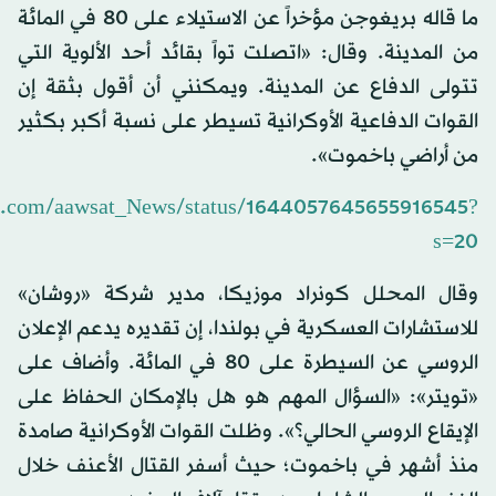
ما قاله بريغوجن مؤخراً عن الاستيلاء على 80 في المائة
من المدينة. وقال: «اتصلت تواً بقائد أحد الألوية التي
تتولى الدفاع عن المدينة. ويمكنني أن أقول بثقة إن
القوات الدفاعية الأوكرانية تسيطر على نسبة أكبر بكثير
من أراضي باخموت».
ter.com/aawsat_News/status/1644057645655916545?
s=20
وقال المحلل كونراد موزيكا، مدير شركة «روشان»
للاستشارات العسكرية في بولندا، إن تقديره يدعم الإعلان
الروسي عن السيطرة على 80 في المائة. وأضاف على
«تويتر»: «السؤال المهم هو هل بالإمكان الحفاظ على
الإيقاع الروسي الحالي؟». وظلت القوات الأوكرانية صامدة
منذ أشهر في باخموت؛ حيث أسفر القتال الأعنف خلال