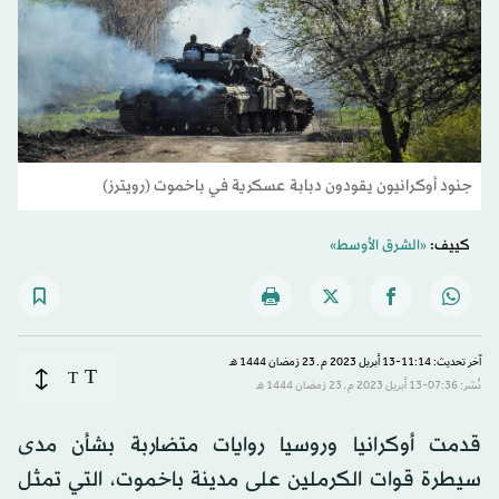
جنود أوكرانيون يقودون دبابة عسكرية في باخموت (رويترز)
كييف:
«الشرق الأوسط»
آخر تحديث: 11:14-13 أبريل 2023 م ـ 23 رَمضان 1444 هـ
T
T
نُشر: 07:36-13 أبريل 2023 م ـ 23 رَمضان 1444 هـ
قدمت أوكرانيا وروسيا روايات متضاربة بشأن مدى
سيطرة قوات الكرملين على مدينة باخموت، التي تمثل