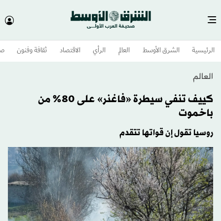
الرئيسية
الشرق الأوسط​
العالم
الرأي
الاقتصاد
ثقافة وفنون
صح
العالم
كييف تنفي سيطرة «فاغنر» على 80% من
باخموت
روسيا تقول إن قواتها تتقدم