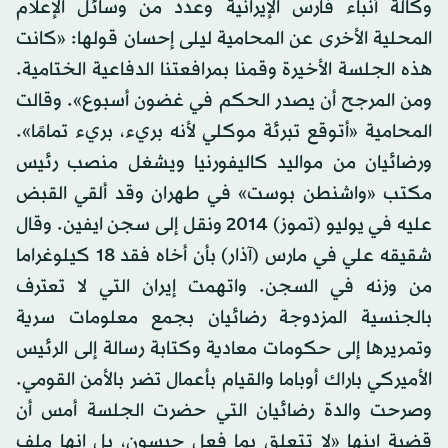
وكالة أنباء فارس الإيرانية وعدد من وسائل الإعلام
المحلية الأخرى عن المحامية ليلى إحسان قولها: «كانت
هذه الجلسة الأخيرة وقمنا بمرافعتنا الدفاعية الختامية.
ومن المرجح أن يصدر الحكم في غضون أسبوع». وقالت
المحامية «أتوقع تبرئة موكلي لأنه بريء، بريء تمامًا».
ورضائيان من مواليد كاليفورنيا ويشغل منصب رئيس
مكتب «واشنطن بوست» في طهران وقد ألقي القبض
عليه في يوليو (تموز) 2014 ونقل إلى سجن ايفين. وقال
شقيقه علي في مارس (آذار) بأن أخاه فقد 18 كيلوغراما
من وزنه في السجن. واتهمت إيران التي لا تعترف
بالجنسية المزدوجة رضائيان بجمع معلومات سرية
وتمريرها إلى حكومات معادية وكتابة رسالة إلى الرئيس
الأميركي باراك أوباما والقيام بأعمال تضر بالأمن القومي.
وصرحت والدة رضائيان التي حضرت الجلسة أمس أن
قضية ابنها «لا تتعلق بما فعل جيسون، بل إنها ملف