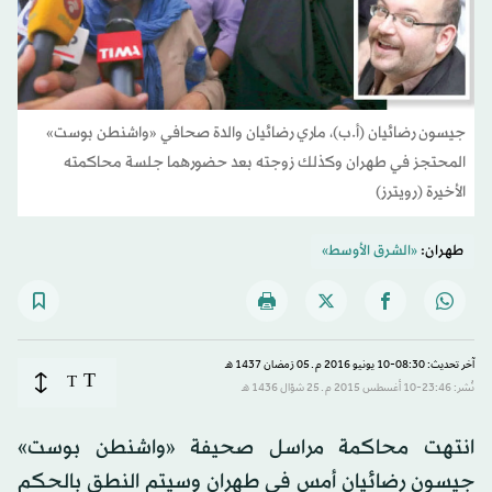
جيسون رضائيان (أ.ب)، ماري رضائيان والدة صحافي «واشنطن بوست»
المحتجز في طهران وكذلك زوجته بعد حضورهما جلسة محاكمته
الأخيرة (رويترز)
طهران:
«الشرق الأوسط»
آخر تحديث: 08:30-10 يونيو 2016 م ـ 05 رَمضان 1437 هـ
T
T
نُشر: 23:46-10 أغسطس 2015 م ـ 25 شوّال 1436 هـ
انتهت محاكمة مراسل صحيفة «واشنطن بوست»
جيسون رضائيان أمس في طهران وسيتم النطق بالحكم