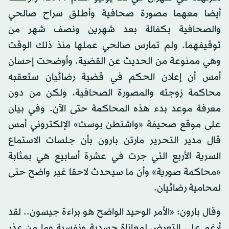
أيضا معهما مصورة صحافية وأطلق سراح صالحي
والصحافية بكفالة بعد شهرين ونصف شهر من
توقيفهما. ولم تمارس صالحي عملها منذ ذلك الوقت
وهي ممنوعة من الحديث عن القضية. وأوضحت إحسان
أمس أن إعلان الحكم في قضية رضائيان ستعقبه
محاكمة زوجته والمصورة الصحافية، ولكن من دون
معرفة موعد بدء هذه المحاكمة حتى الآن. وفي بيان
على موقع صحيفة «واشنطن بوست» الإلكتروني أمس
قال مدير التحرير مارتن بارون بأن جلسات الاستماع
السرية الأربع التي جرت في عشرة أسابيع هي بمثابة
«محاكمة صورية» وأن ما سيحدث لاحقا غير واضح حتى
لمحامية رضائيان.
وقال بارون: «الأمر الوحيد الواضح هو براءة جيسون.. لقد
أرغم على التعرض لمعاناة جسدية ونفسية وما من عذر