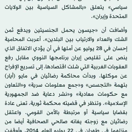
سياسي» يتعلق «بالمشاكل السياسية بين الولايات
المتحدة وإيران».
وأضافت أن «جيسون يحمل الجنسيتين ويدفع ثمن
الشك والعداء والارتياب بين البلدين». أعربت المحامية
إحسان في 28 يوليو عن أملها في أن يؤدي الاتفاق الذي
ينص على تقليص إيران برنامجها النووي مقابل رفع
العقوبات الغربية التي شلت اقتصادها، إلى تسريع الإفراج
عن موكلها. وبدأت محاكمة رضائيان في مايو (أيار)
بتهمة «التجسس» و«جمع معلومات سرية» و«التعاون
مع حكومات معادية» و«نشر دعاية ضد الجمهورية
الإسلامية». وتنظر في قضيته محكمة ثورية، تعنى عادة
بقضايا سياسية أو مرتبطة بالأمن القومي. واعتقل
رضائيان مع زوجته يغانه صالحي الصحافية أيضا من
منزلهما في طهران في 22 يوليو العام 2014. وأوقفت