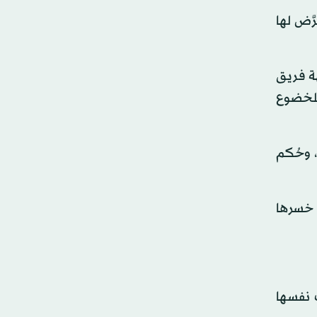
َّض لها
مواجهة فريق
للخضوع
، وحُكم
 خسرها
ت نفسها