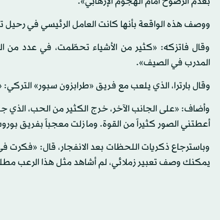
بعدم الرضوخ أمام الهجوم الإرهابي».
ووصف هذه الواقعة بأنها كانت العامل الرئيسي في رحيل توخ
وقال فاتزكه: «كثير من الأشياء تحطّمت، في عدد من الم
المدرب في الصيف».
وقال بارترا، الذي يلعب مع فريق «طرابزون سبور» التركي: «
وأضاف: «على الجانب الآخر، خرج الكثير من الحب، الذي جرّبت
أعطتني الصور كثيراً من القوة. وما زلت معجباً بفريق بورو
وباسترجاع ذكريات اللحظات بعد الانفجار، قال: «فكرت في 
يمكنك وصف تعبير زملائي، لم أشاهد مثل هذا الرعب مطلقا