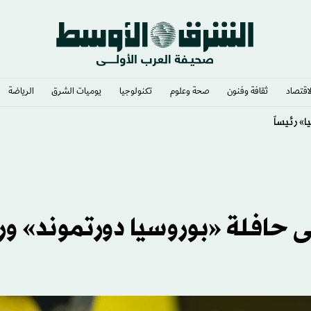
لاقتصاد
ثقافة وفنون
صحة وعلوم
تكنولوجيا
يوميات الشرق​
الرياضة
 حافلة «بوروسيا دورتموند» ور