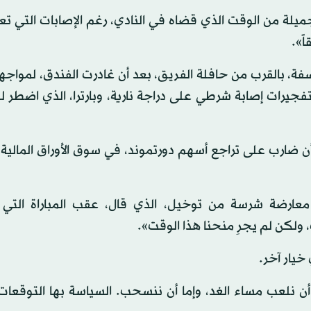
ميلة من الوقت الذي قضاه في النادي، رغم الإصابات التي تعر
ً».
1 أبريل (نيسان) 2017، انفجرت 3 عبوات ناسفة، بالقرب من حافلة الفريق، بعد أن غادرت الفندق، ل
فجيرات إصابة شرطي على دراجة نارية، وبارترا، الذي اضطر 
أن ضارب على تراجع أسهم دورتموند، في سوق الأوراق المالية
ام معارضة شرسة من توخيل، الذي قال، عقب المباراة التي
 خيار آخر.
أن نلعب مساء الغد، وإما أن ننسحب. السياسة بها التوقعا