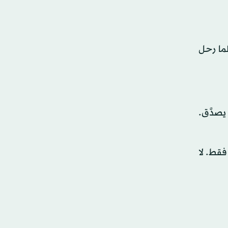
ما رحل
يصدَّق.
فقط. لا