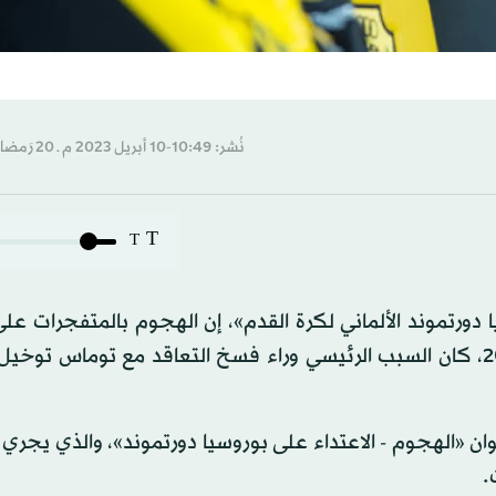
نُشر: 10:49-10 أبريل 2023 م ـ 20 رَمضان 1444 هـ
T
T
 دورتموند الألماني لكرة القدم»، إن الهجوم بالمتفجرات عل
الفريق، قبل مباراة في «دوري أبطال أوروبا»، في عام 2017، كان السبب الرئيسي وراء فسخ التعاقد مع توماس 
ن «الهجوم - الاعتداء على بوروسيا دورتموند»، والذي يجري 
.