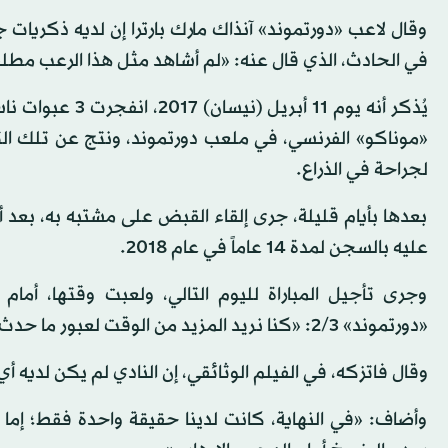
وقال لاعب «دورتموند» آنذاك مارك بارترا إن لديه ذكريات ج
في الحادث، الذي قال عنه: «لم أشاهد مثل هذا الرعب مطلقا
يُذكر أنه يوم 1
«موناكو» الفرنسي، في ملعب دورتموند، ونتج عن تلك الت
لجراحة في الذراع.
بعدها بأيام قليلة، جرى إلقاء القبض على مشتبه به، بعد 
عليه بالسجن لمدة 14 عاماً في عام 2018.
وجرى تأجيل المباراة لليوم التالي، ولعبت وقتها، أم
«دورتموند» 2/3: «كنا نريد المزيد من الوقت لعبور ما حدث، ولكن لم يجرِ منحنا هذا الوقت».
وقال فاتزكه، في الفيلم الوثائقي، إن النادي لم يكن لديه أي
وأضاف: «في النهاية، كانت لدينا حقيقة واحدة فقط؛ إما 