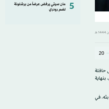
5
مان سيتي يرفض عرضاً من برشلونة
لضم رودري
20
ى حافلة
توخيل، بنهاية
بثه، في