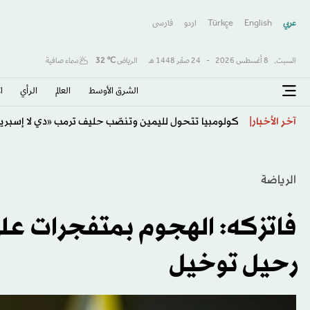
عربي
English
Türkçe
اردو
فارسى
السبت,
8 أغسطس 2026
-
24 صفَر 1448 هـ
الرياض
℃
32
سماء صافية
الشرق الأوسط​
العالم
الرأي
ا
اتفاقية مكة... تعزيز الردع لحماية الاستقرار
آخر الأخبار
الرياضة
فاتزكه: الهجوم بمتفجرات على
رحيل توخيل