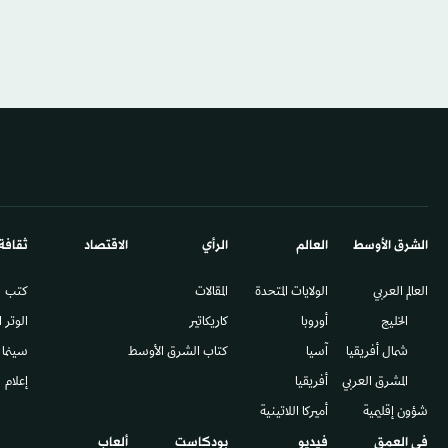
الشرق الأوسط​
العالم
الرأي
الاقتصاد
ثقافة
العالم العربي
الولايات المتحدة
المقالات
كتب
الخليج
أوروبا
كاريكاتير
الوتر 
شمال أفريقيا
آسيا
كتاب الشرق الأوسط
سينما
المشرق العربي
أفريقيا
إعلام
شؤون إقليمية
أميركا اللاتينية
في العمق
فيديو
بودكاست
ألعاب