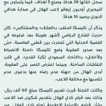
سجل خلالها 39 هدفاً، وصنع 5 أهداف. فيما يتساوى مع
النيجيري أوديون إيغالو لاعب الهلال في صدارة هدافي
الدوري برصيد 16 هدفاً.
يذكر أن تاليسكا الملقب بـ«العازف» و«المشاكس»، كان
حديث الشارع الرياضي لأشهر طويلة بعد ضلوعه في
القضية الجدلية التي تفجرت بين قطبي العاصمة، حتى
بعد صدور العقوبة وضع تاليسكا «لجنة الانضباط
والأخلاق» بـ«الاتحاد السعودي لكرة القدم»، في قلب
النقاشات الساخنة. وبينما اعترض النصر على العقوبة،
أبدى الهلال من جهته عدم رضاه عنها بدعوى عدم
تناسبها مع مخالفة اللاعب.
وكانت اللجنة قررت تغريم تاليسكا مبلغ 60 ألف ريال،
وذلك بعد قيام نادي الهلال بتقديم شكوى ضد اللاعب
بشأن قيامه بالإساءة الإعلامية تجاه نادي الهلال، عبر