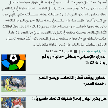
أصدرت محكمة في نابولي حكماً بالسجن، في حق مُدافع فريق «مونتسا» الدولي
أرماندو إيتزو، لمدة 5 أعوام؛ بسبب مشاركته في التلاعب بنتيجة مباراة في كرة القدم.
وقال محاموه إن إيتزو، الذي خاض 3 مباريات دولية، سيستأنف الحكم. واتُّهِم إيتزو،
مع لاعبين آخرين، بالمساعدة على التلاعب في نتيجة مباراة «دوري الدرجة الثانية»
بين ناديه وقتها «أفيلينو»، و«مودينا»، خلال موسم 2013 - 2014، وفقاً لوكالات
الأنباء الإيطالية. ووجدت محكمة في نابولي أن اللاعب، البالغ من العمر 31 عاماً،
مذنب بالتواطؤ مع «كامورا»، منظمة المافيا في المدينة، ولكن أيضاً بتهمة الاحتيال
الرياضي، لموافقته على التأثير على نتيجة المباراة مقابل المال.
«الشرق الأوسط» (ميلانو)
الخميس 04/05 - 20:22
الدوري «الإسباني» يتعافى «مالياً» ويرفع
إيراداته 23 %
التعاون يوقف قطار الاتحاد... ويمنح النصر
«خدمة العمر»
هل يكرر الهلال إنجاز شقيقه الاتحاد «آسيوياً»؟