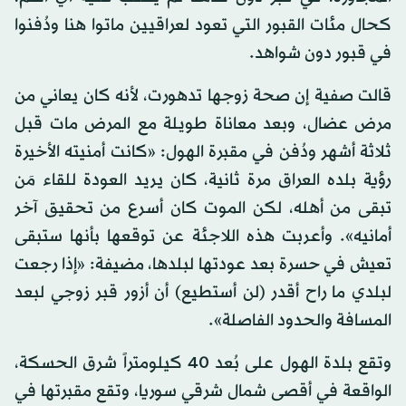
كحال مئات القبور التي تعود لعراقيين ماتوا هنا ودُفنوا
في قبور دون شواهد.
قالت صفية إن صحة زوجها تدهورت، لأنه كان يعاني من
مرض عضال، وبعد معاناة طويلة مع المرض مات قبل
ثلاثة أشهر ودُفن في مقبرة الهول: «كانت أمنيته الأخيرة
رؤية بلده العراق مرة ثانية، كان يريد العودة للقاء مَن
تبقى من أهله، لكن الموت كان أسرع من تحقيق آخر
أمانيه». وأعربت هذه اللاجئة عن توقعها بأنها ستبقى
تعيش في حسرة بعد عودتها لبلدها، مضيفة: «إذا رجعت
لبلدي ما راح أقدر (لن أستطيع) أن أزور قبر زوجي لبعد
المسافة والحدود الفاصلة».
وتقع بلدة الهول على بُعد 40 كيلومتراً شرق الحسكة،
الواقعة في أقصى شمال شرقي سوريا، وتقع مقبرتها في