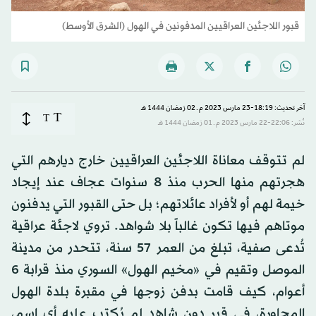
قبور اللاجئين العراقيين المدفونين في الهول (الشرق الأوسط)
آخر تحديث: 18:19-23 مارس 2023 م ـ 02 رَمضان 1444 هـ
T
T
نُشر: 22:06-22 مارس 2023 م ـ 01 رَمضان 1444 هـ
لم تتوقف معاناة اللاجئين العراقيين خارج ديارهم التي
هجرتهم منها الحرب منذ 8 سنوات عجاف عند إيجاد
خيمة لهم أو لأفراد عائلاتهم؛ بل حتى القبور التي يدفنون
موتاهم فيها تكون غالباً بلا شواهد. تروي لاجئة عراقية
تُدعى صفية، تبلغ من العمر 57 سنة، تتحدر من مدينة
الموصل وتقيم في «مخيم الهول» السوري منذ قرابة 6
أعوام، كيف قامت بدفن زوجها في مقبرة بلدة الهول
المجاورة، في قبر دون شاهد لم يُكتب عليه أي اسم،