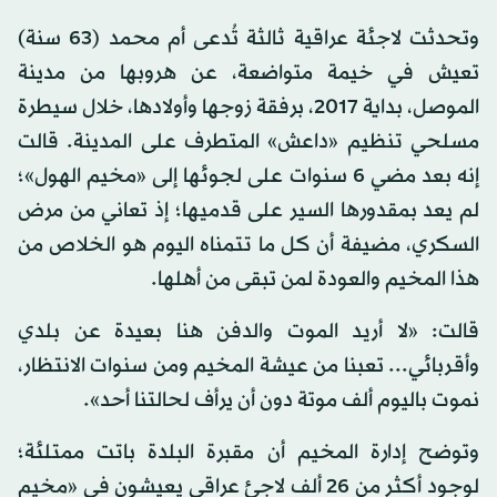
وتحدثت لاجئة عراقية ثالثة تُدعى أم محمد (63 سنة)
تعيش في خيمة متواضعة، عن هروبها من مدينة
الموصل، بداية 2017، برفقة زوجها وأولادها، خلال سيطرة
مسلحي تنظيم «داعش» المتطرف على المدينة. قالت
إنه بعد مضي 6 سنوات على لجوئها إلى «مخيم الهول»؛
لم يعد بمقدورها السير على قدميها؛ إذ تعاني من مرض
السكري، مضيفة أن كل ما تتمناه اليوم هو الخلاص من
هذا المخيم والعودة لمن تبقى من أهلها.
قالت: «لا أريد الموت والدفن هنا بعيدة عن بلدي
وأقربائي... تعبنا من عيشة المخيم ومن سنوات الانتظار،
نموت باليوم ألف موتة دون أن يرأف لحالتنا أحد».
وتوضح إدارة المخيم أن مقبرة البلدة باتت ممتلئة؛
لوجود أكثر من 26 ألف لاجئ عراقي يعيشون في «مخيم