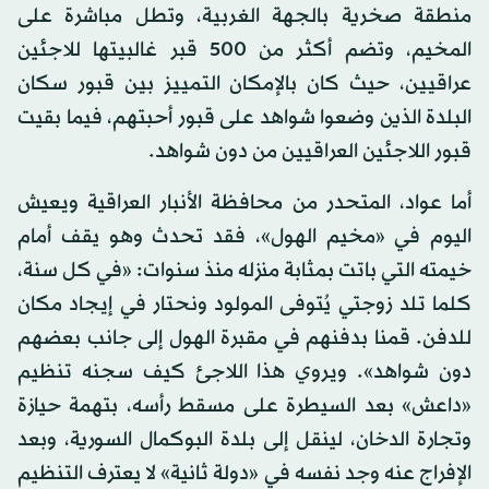
منطقة صخرية بالجهة الغربية، وتطل مباشرة على
المخيم، وتضم أكثر من 500 قبر غالبيتها للاجئين
عراقيين، حيث كان بالإمكان التمييز بين قبور سكان
البلدة الذين وضعوا شواهد على قبور أحبتهم، فيما بقيت
قبور اللاجئين العراقيين من دون شواهد.
أما عواد، المتحدر من محافظة الأنبار العراقية ويعيش
اليوم في «مخيم الهول»، فقد تحدث وهو يقف أمام
خيمته التي باتت بمثابة منزله منذ سنوات: «في كل سنة،
كلما تلد زوجتي يُتوفى المولود ونحتار في إيجاد مكان
للدفن. قمنا بدفنهم في مقبرة الهول إلى جانب بعضهم
دون شواهد». ويروي هذا اللاجئ كيف سجنه تنظيم
«داعش» بعد السيطرة على مسقط رأسه، بتهمة حيازة
وتجارة الدخان، لينقل إلى بلدة البوكمال السورية، وبعد
الإفراج عنه وجد نفسه في «دولة ثانية» لا يعترف التنظيم