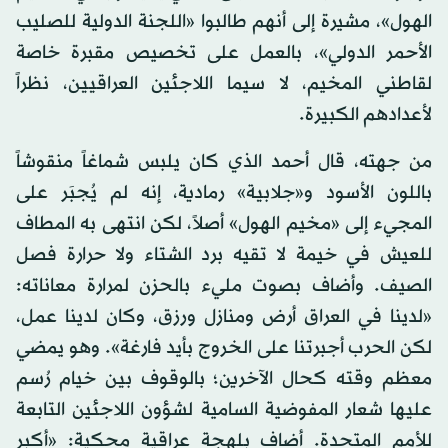
الهول»، مشيرة إلى أنهم طالبوا «اللجنة الدولية للصليب
الأحمر الدولي»، بالعمل على تخصيص مقبرة خاصة
لقاطني المخيم، لا سيما اللاجئين العراقيين، نظراً
لأعدادهم الكبيرة.
من جهته، قال أحمد الذي كان يلبس شماغاً منقوشاً
باللون الأسود و«جلابية» رمادية، إنه لم يُجبَر على
المجيء إلى «مخيم الهول» أصلاً، لكن انتهى به المطاف
للعيش في خيمة لا تقيه برد الشتاء ولا حرارة فصل
الصيف. وأضاف بصوت مليء بالحزن لمرارة معاناته:
«لدينا في العراق أرض ومنازل ورزق، وكان لدينا عمل،
لكن الحرب أجبرتنا على الخروج بأيد فارغة». وهو يمضي
معظم وقته كحال الآخرين؛ بالوقوف بين خيام رُسم
عليها شعار المفوضية السامية لشؤون اللاجئين التابعة
للأمم المتحدة. أضاف بلهجة عراقية محكية: «أكبر