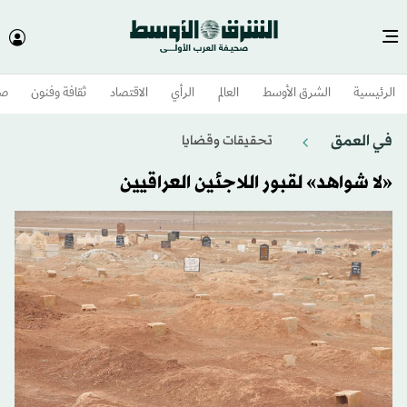
الرئيسية
الشرق الأوسط​
العالم
الرأي
الاقتصاد
ثقافة وفنون
صح
في العمق
تحقيقات وقضايا
«لا شواهد» لقبور اللاجئين العراقيين