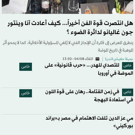
هل انتصرت قوة الفن أخيراً... كيف أعادت آنا وينتور
جون غاليانو لدائرة الضوء ؟
يتطرق المعرض إلى فكرة أن الإنجاز الفني لا يُلغي المسؤولية الأخلاقية، كما لا يمحو أثر
الموهبة في تاريخ الموضة
جميلة حلفيشي (لندن)
الثلاثاء 04/08 - 13:50
للتصدي للهدر... «حرب قانونية» على
خاص
خاص
الموضة في أوروبا
في زمن القتامة.. رهان على قوة اللون
خاص
خاص
في استعادة البهجة
مي عز الدين تلفت الاهتمام في مصر بـ«براند
بوركيني»