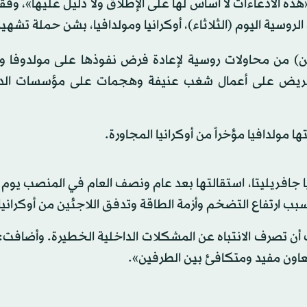
هذه الادعاءات لا أساس لها على الإطلاق ولا دليل عليها»، وفقاً
 الروسية اليوم (الثلاثاء)، أوكرانيا ومولدافيا، بشن حملة تشهير
ين) من محاولات روسية لإعادة فرض نفوذها على مولدوفا وا
حريض على أعمال شغب عنيفة وهجمات على مؤسسات الد
 مولدافيا مؤخراً من أوكرانيا المجاورة.
اليا جافريليتا، استقالتها بعد عام ونصف العام في المنصب يوم
ارتفاع التضخم وأزمة الطاقة وتدفق اللاجئين من أوكرانيا
مات أن تصرف الانتباه عن المشكلات الداخلية الخطيرة. وأضافت:
تعاون مفيد ومتكافئ بين الطرفين».