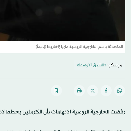
المتحدثة باسم الخارجية الروسية ماريا زاخاروفا (إ.ب.أ)
موسكو:
«الشرق الأوسط»
رفضت الخارجية الروسية الاتهامات بأن الكرملين يخطط لانق