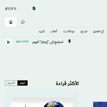
في العمق
فيديو
بودكاست
ألعاب
المزيد
استمع إلى "إيجاز" اليوم
12:34 دقيقه
الأكثر قراءة
اليوم
الأسبوع