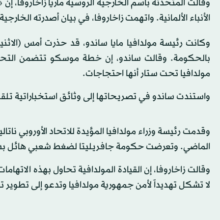
وقالت المتحدثة باسم الخارجية الروسية ماريا زاخاروفا، إن «
الأنباء الألمانية. واتهمت زاخاروفا، في بيان أصدرته الخارجية
وكانت رئيسة مولدافيا مايا ساندو، قد حذرت أمس (الاثن
بالحكومة. وقالت ساندو، إن خطة موسكو تتضمن الت
مولدافيا تحت ستار أنها احتجاجات.
واستندت ساندو في تصريحاتها إلى وثائق استخباراتية تلقتها
وقدمت رئيسة وزراء مولدافيا المؤيدة للاتحاد الأوروبي نات
الماضي. وتعرضت حكومة جافريليتا لضغط شعبي هائل بسبب 
وقالت زاخاروفا، إن القيادة المولدافية تحاول بهذه الاتها
لا تشكل تهديداً لأمن جمهورية مولدافيا وتدعو إلى تطوير 