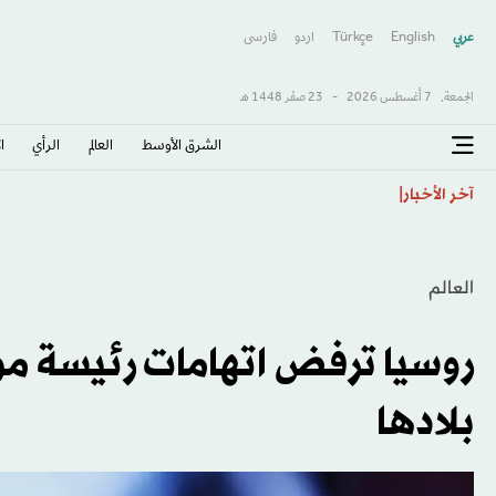
عربي
English
Türkçe
اردو
فارسى
الجمعة,
7 أغسطس 2026
-
23 صفَر 1448 هـ
الشرق الأوسط​
العالم
الرأي
ا
«نيوم» يفاوض «النصر» لاستعارة هارون كمارا
آخر الأخبار
العالم
روسيا ترفض اتهامات رئيسة مو
بلادها