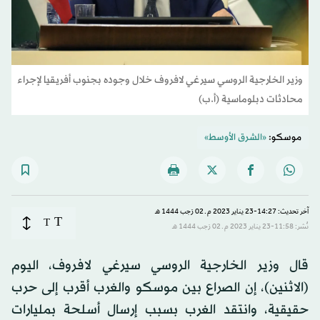
وزير الخارجية الروسي سيرغي لافروف خلال وجوده بجنوب أفريقيا لإجراء
محادثات دبلوماسية (أ.ب)
موسكو:
«الشرق الأوسط»
آخر تحديث: 14:27-23 يناير 2023 م ـ 02 رَجب 1444 هـ
T
T
نُشر: 11:58-23 يناير 2023 م ـ 02 رَجب 1444 هـ
قال وزير الخارجية الروسي سيرغي لافروف، اليوم
(الاثنين)، إن الصراع بين موسكو والغرب أقرب إلى حرب
حقيقية، وانتقد الغرب بسبب إرسال أسلحة بمليارات