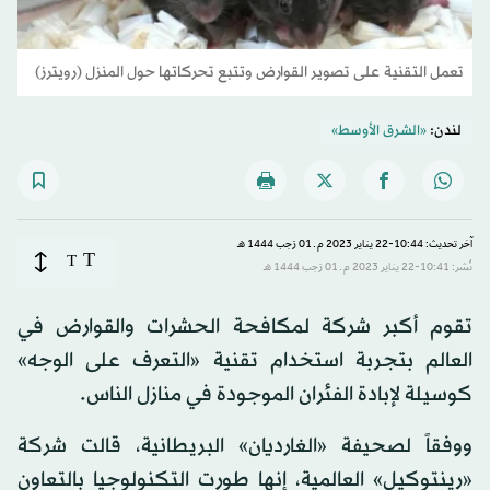
تعمل التقنية على تصوير القوارض وتتبع تحركاتها حول المنزل (رويترز)
لندن:
«الشرق الأوسط»
آخر تحديث: 10:44-22 يناير 2023 م ـ 01 رَجب 1444 هـ
T
T
نُشر: 10:41-22 يناير 2023 م ـ 01 رَجب 1444 هـ
تقوم أكبر شركة لمكافحة الحشرات والقوارض في
العالم بتجربة استخدام تقنية «التعرف على الوجه»
كوسيلة لإبادة الفئران الموجودة في منازل الناس.
ووفقاً لصحيفة «الغارديان» البريطانية، قالت شركة
«رينتوكيل» العالمية، إنها طورت التكنولوجيا بالتعاون