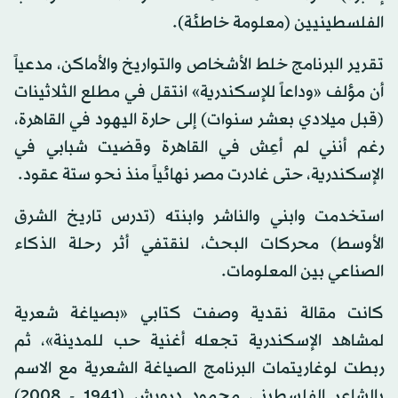
الفلسطينيين (معلومة خاطئة).
تقرير البرنامج خلط الأشخاص والتواريخ والأماكن، مدعياً
أن مؤلف «وداعاً للإسكندرية» انتقل في مطلع الثلاثينات
(قبل ميلادي بعشر سنوات) إلى حارة اليهود في القاهرة،
رغم أنني لم أعِش في القاهرة وقضيت شبابي في
الإسكندرية، حتى غادرت مصر نهائياً منذ نحو ستة عقود.
استخدمت وابني والناشر وابنته (تدرس تاريخ الشرق
الأوسط) محركات البحث، لنقتفي أثر رحلة الذكاء
الصناعي بين المعلومات.
كانت مقالة نقدية وصفت كتابي «بصياغة شعرية
لمشاهد الإسكندرية تجعله أغنية حب للمدينة»، ثم
ربطت لوغاريتمات البرنامج الصياغة الشعرية مع الاسم
بالشاعر الفلسطيني محمود درويش (1941 - 2008)