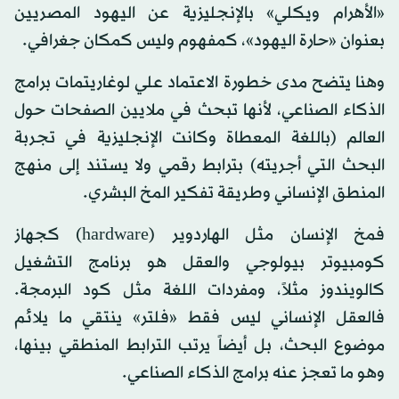
«الأهرام ويكلي» بالإنجليزية عن اليهود المصريين
بعنوان «حارة اليهود»، كمفهوم وليس كمكان جغرافي.
وهنا يتضح مدى خطورة الاعتماد علي لوغاريتمات برامج
الذكاء الصناعي، لأنها تبحث في ملايين الصفحات حول
العالم (باللغة المعطاة وكانت الإنجليزية في تجربة
البحث التي أجريته) بترابط رقمي ولا يستند إلى منهج
المنطق الإنساني وطريقة تفكير المخ البشري.
فمخ الإنسان مثل الهاردوير (hardware) كجهاز
كومبيوتر بيولوجي والعقل هو برنامج التشغيل
كالويندوز مثلاً، ومفردات اللغة مثل كود البرمجة.
فالعقل الإنساني ليس فقط «فلتر» ينتقي ما يلائم
موضوع البحث، بل أيضاً يرتب الترابط المنطقي بينها،
وهو ما تعجز عنه برامج الذكاء الصناعي.