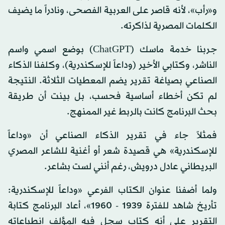
و«رأب»، لأنه قاصر على العربية الفصحى، ونادراً ما يضيف
الكلمات المصرية لذاكرته.
جربنا خدمة ماسك (ChatGPT) بوضع اسمي واسم
الناشر، وكتابي الأخير (وداعاً للإسكندرية)، وكلفنا الذكاء
الصناعي بصياغة تقرير يضم المعطيات الثلاثة. النتيجة
لم تكن أخطاء أساسية فحسب، بل بينت أن طريقة
بحث البرنامج كانت بالربط غير الممنهج.
فمثلاً جاء في تقرير الذكاء الصناعي أن «وداعاً
للإسكندرية» هي قصيدة شعر أو أغنية للشاعر المصري
البريطاني عادل درويش، رغم أنني لست بشاعر.
ولما أضفنا عنوان الكتاب الفرعي «وداعاً للإسكندرية:
تأريخ شاهد للفترة 1939 - 1960»، أعاد البرنامج كتابة
التقرير على أنه كتاب سجل فيه المؤلف انطباعاته