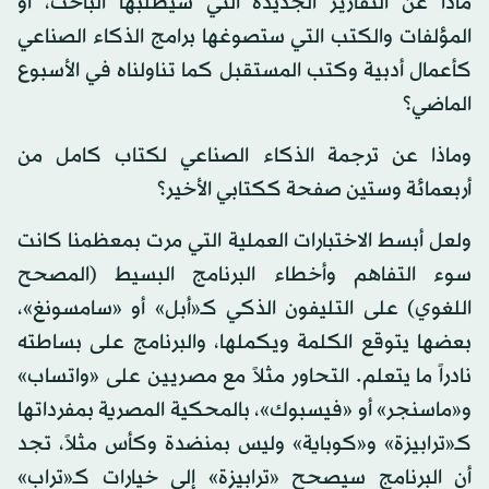
ماذا عن التقارير الجديدة التي سيطلبها الباحث، أو
المؤلفات والكتب التي ستصوغها برامج الذكاء الصناعي
كأعمال أدبية وكتب المستقبل كما تناولناه في الأسبوع
الماضي؟
وماذا عن ترجمة الذكاء الصناعي لكتاب كامل من
أربعمائة وستين صفحة ككتابي الأخير؟
ولعل أبسط الاختبارات العملية التي مرت بمعظمنا كانت
سوء التفاهم وأخطاء البرنامج البسيط (المصحح
اللغوي) على التليفون الذكي كـ«أبل» أو «سامسونغ»،
بعضها يتوقع الكلمة ويكملها، والبرنامج على بساطته
نادراً ما يتعلم. التحاور مثلاً مع مصريين على «واتساب»
و«ماسنجر» أو «فيسبوك»، بالمحكية المصرية بمفرداتها
كـ«ترابيزة» و«كوباية» وليس بمنضدة وكأس مثلاً، تجد
أن البرنامج سيصحح «ترابيزة» إلى خيارات كـ«تراب»