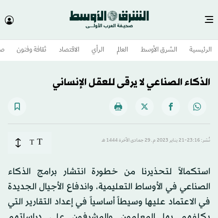
الرئيسية
الشرق الأوسط​
العالم
الرأي
الاقتصاد
ثقافة وفنون
صح
الذكاء الصناعي لا يرقى للعقل الإنساني
T
نُشر: 23:16-21 يناير 2023 م ـ 29 جمادى الآخرة 1444 هـ
T
استكمالاً لتحذيرنا من خطورة انتشار برامج الذكاء
الصناعي في الأوساط التعليمية، واندفاع الأجيال الجديدة
في الاعتماد عليها وسيطاً أساسياً في إعداد التقارير التي
يكلفهم بها المعلمون والمشرفون على دراساتهم