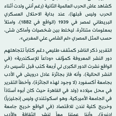
كشاهد عاش الحرب العالمية الثانية (رغم أنني ولدت أثناء
الحرب وليس قبلها)، عند بداية الاحتلال العسكري
البريطاني لمصر في 1939 (الواقع في 1882)، وامتلأ
بمعلومات متناثرة، ليخلط بين شخصيات وأماكن شتى،
حسب المثل المصري «لم الشامي علي المغربي».
التقرير ذكر الناشر كمثقف طليعي دعّم كتاباً تتجاهلهم
دور النشر المعروفة كمؤلف «وداعاً للإسكندرية» (في
الواقع نشرت الدور الكبرى لي أربعة كتب قبل تأسيس دار
النشر الحالية)، وأنه فاز بجائزة عادل درويش في الأدب
بجامعة أكسفورد (لا وجود لهذه الجائزة)، وأخطأ التقرير
في محل ميلاده (ولد في القاهرة حيث كان أبوه أستاذاً
في الجامعة الأميركية، وهو اسكوتلندي وليس إنجليزياً)
وخريج كلية لندن للاقتصاد (في الواقع خريج جامعة
إدنبرة)، وأننا عملنا معاً لنشر الثقافة والأدب