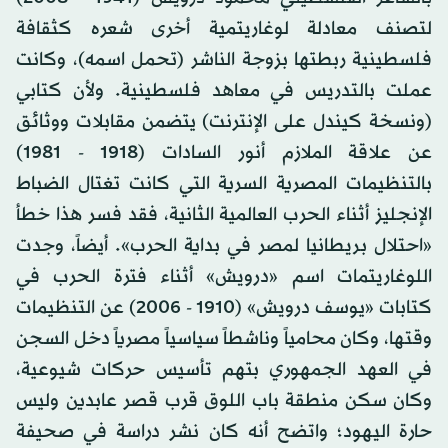
لتصنف معادلة لوغاريتمية أخرى شعره كثقافة
فلسطينية ربطتها بزوجة الناشر (تحمل اسمه)، وكانت
عملت بالتدريس في معاهد فلسطينية. ولأن كتابي
(ونسخة كيندل على الإنترنت) يتضمن مقابلات ووثائق
عن علاقة الملازم أنور السادات (1918 - 1981)
بالتنظيمات المصرية السرية التي كانت تغتال الضباط
الإنجليز أثناء الحرب العالمية الثانية، فقد فسر هذا خطأ
«احتلال بريطانيا لمصر في بداية الحرب». أيضاً، وجدت
اللوغاريتمات اسم «درويش» أثناء فترة الحرب في
كتابات «يوسف درويش» (1910 - 2006) عن التنظيمات
وقتها، وكان محامياً وناشطاً سياسياً مصرياً دخل السجن
في العهد الجمهوري بتهم تأسيس حركات شيوعية،
وكان سكن منطقة باب اللوق قرب قصر عابدين وليس
حارة اليهود؛ واتضح أنه كان نشر دراسة في صحيفة