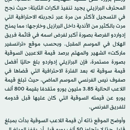
المحترف البرازيلي يجيد تنفيذ الكرات الثابتة؛ حيث نجح
في التسجيل لأكثر من مرة عبر تجربته الاحترافية التي
مرت بالكثير من الأندية داخل البرازيل وخارجها؛ مما يمنح
إدواردو الفرصة بصورة أكبر لفرض اسمه في قائمة فريق
الهلال في الموسم المقبل. وبحسب موقع «ترانسفير
ماركت» الشهير والمهتم برصد قيمة اللاعبين السوقية
بصورة مستمرة، فإن البرازيلي إدواردو بلغ حاليًا أفضل
قيمة سوقية له بعد الفترة الاحترافية التي قضاها في
صفوف نيس الفرنسي الموسم الماضي، حيث تبلغ قيمة
اللاعب الحالية 3.85 مليون يورو متقدمًا بقيمة 800 ألف
يورو عن قيمته السوقية التي كان عليها قبل قدومه
للفريق الفرنسي.
وأوضح الموقع ذاته أن قيمة اللاعب السوقية بدأت بمبلغ
قليل جدًا لا يتجاوز 50 ألف يورو قبل أن يقفز المبلغ إلى