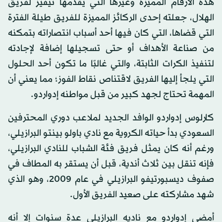
هذه الأرقام المميزة وغيرها التي يقدمها نيفيز لفريق
الهلال، جعلته إحدى الركائز المميزة للفريق طيلة الفترة
التي قضاها، التي كان فيها أحد أسباب انتصاراته بتمكنه
من صناعة الأهداف أو حتى تسجيلها إضافة لإجادته
لتنفيذ الكرات الثابتة، والتي غالبًا ما تكون أحد الحلول
التي يلجأ إليها الفريق لاقتناص نقاط الفوز؛ مما يعني أن
المهمة تحتاج لجهد كبير من قبل مواطنه إدواردو.
كارلوس إدواردو الوافد الجديد لملاعب دوري المحترفين
السعودي بدأ حياته الكروية مع نادي باولو بينتو البرازيلي،
ورغم أنه كان يمثل فريق فئة الشباب للنادي البرازيلي،
فإنه تنقل بين ثلاث أندية، قبل أن يستقر به المطاف في
صفوف ديسبورتيفو البرازيلي في عام 2009، وهو الذي
شهد مشاركته على صعيد الفريق الأول.
أمضى إدواردو مع ناديه البرازيلي عدة سنوات إلا أنه