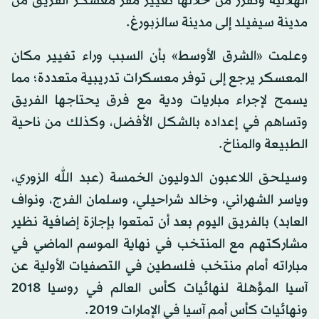
الهلالية وتقرر من خلالها تغيير مقر معسكر الفريق من
مدينة سيفيلد إلى مدينة سالزبورغ.
وعلمت «الشرق الأوسط» بأن السبب وراء تغيير مكان
المعسكر يرجع إلى توفر معسكرات تدريبية متعددة؛ مما
يسمح لإجراء مباريات ودية مع فرق يحتاجها الفريق
وتساهم في إعداده بالشكل الأفضل، وكذلك من ناحية
الطبيعة والمناخ.
وسيلحق اللاعبون الدوليون الخمسة (عبد الله الزوري،
وياسر الشهراني، وخالد شراحيلي، وسلمان الفرج، ونواف
العابد) بالفريق اليوم بعد أن تمتعوا بإجازة إضافية نظير
مشاركتهم مع المنتخب في نهاية الموسم الماضي في
مباراته أمام منتخب فلسطين في التصفيات الأولية عن
آسيا المؤهلة لنهائيات كأس العالم في روسيا 2018
ونهائيات كأس أمم آسيا في الإمارات 2019.