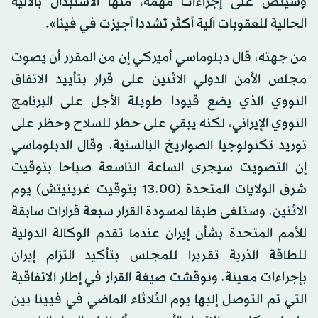
وسينص على إجراءات مهمة، منها الاستبدال بالآلية
الحالية للعقوبات آلية أكثر تشددا أجيزت في فينا».
من جهته، قال دبلوماسي أميركي إن من المقرر أن يصوت
مجلس الأمن الدولي الاثنين على قرار بتأييد الاتفاق
النووي الذي يضع قيودا طويلة الأجل على البرنامج
النووي الإيراني، لكنه يبقي على حظر للسلاح وحظر على
توريد تكنولوجيا الصواريخ البالستية. وقال الدبلوماسي
إن التصويت سيجرى الساعة التاسعة صباحا بتوقيت
شرق الولايات المتحدة (13.00 بتوقيت غرينيتش) يوم
الاثنين. وستلغى طبقا لمسودة القرار سبعة قرارات سابقة
للأمم المتحدة بشأن إيران عندما تقدم الوكالة الدولية
للطاقة الذرية تقريرا للمجلس بتأكيد التزام إيران
بإجراءات معينة. ونوقشت صيغة القرار في إطار الاتفاقية
التي تم التوصل إليها يوم الثلاثاء الماضي في فيينا بين