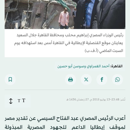
رئيس الوزراء المصري إبراهيم محلب ومحافظ القاهرة جلال السعيد
يعاينان موقع القنصلية الإيطالية في القاهرة أمس بعد استهدافه يوم
السبت الماضي (أ.ف.ب)
القاهرة:
أحمد الغمراوي
و
سوسن أبو حسين
T
نُشر: 23:48-13 يوليو 2015 م ـ 27 رَمضان 1436 هـ
T
أعرب الرئيس المصري عبد الفتاح السيسي عن تقدير مصر
لموقف إيطاليا الداعم للجهود المصرية المبذولة