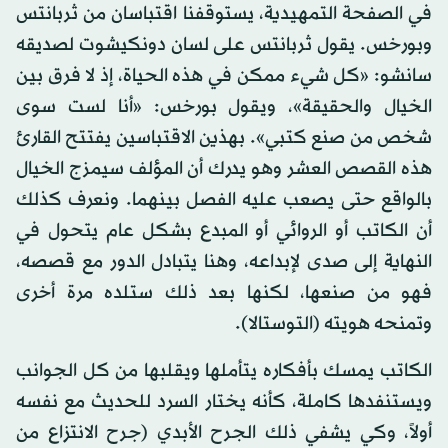
في الصفحة التمهيدية، يستوقفنا اقتباسان من ثربانتس
وبورخس. يقول ثربانتس على لسان دونكيشوت لصديقه
سانشو: «كل شيء ممكن في هذه الحياة، إذ لا فرق بين
الخيال والحقيقة»، ويقول بورخس: «أنا لست سوى
شخص من صنع كتبي». بهذين الاقتباسين يفتتح القارئ
هذه القصص العشر وهو يدرك أن المؤلف سيمزج الخيال
بالواقع حتى يصعب عليه الفصل بينهما. ونعرف كذلك
أن الكاتب أو الروائي أو المبدع بشكل عام يتحول في
النهاية إلى صدى لإبداعه، وهنا يتبادل الدور مع قصصه،
فهو من صنعها، لكنها بعد ذلك ستلده مرة أخرى
وتمنحه هويته (التوستالا).
الكاتب يمسك بأفكاره يتأملها ويقلبها من كل الجوانب
ويستنفدها كاملة، كأنه يختار السرد للحديث مع نفسه
أولاً، وكي يشفي ذلك الجرح الأبدي (جرح الانتزاع من