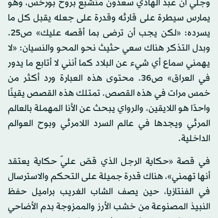
وجلي أن عبد الهادي سعدون متشبع بروح بورخس، وهو
يمارس سيطرة على قارئه وقدرة على جعله يقبل كل ما
يسرده: «لكن يجب أن ترضى بما أقصه عليك» ص25.
وبدل التذكر هناك سعي حثيث نحو المحو والنسيان: «لا
يهمني سماع أي شيء عن البلاد كما أنني لا أتابع ما يدور
في العراق» ص36. محتوى هذه العبارة ورد أكثر من
خمس مرات في هذه القصص. تمتلك هذه القصص يقينًا
واحدًا هو اللايقين، والرواي يبحث عن الأنا المهملة بالعالم
المرئي ويجدها في عالم السرد اللامرئي وبوح العوالم
الداخلية.
في قصة «حكاية الرجل الذي قصّ عليّ حكاية يعتقد
أنها تهمني»، هناك قدرة جميلة على التحكم والاسترسال
في الفنتازيا، حين يصف الشاب الغريب براميل حفظ
النبيذ المصنوعة من خشب الأرز والممزوجة بدم الأضاحي