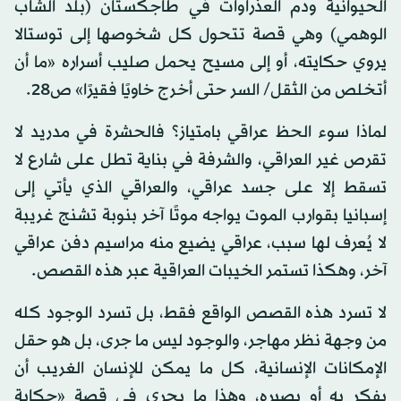
الحيوانية ودم العذراوات في طاجكستان (بلد الشاب
الوهمي) وهي قصة تتحول كل شخوصها إلى توستالا
يروي حكايته، أو إلى مسيح يحمل صليب أسراره «ما أن
أتخلص من الثقل/ السر حتى أخرج خاويًا فقيرًا» ص28.
لماذا سوء الحظ عراقي بامتياز؟ فالحشرة في مدريد لا
تقرص غير العراقي، والشرفة في بناية تطل على شارع لا
تسقط إلا على جسد عراقي، والعراقي الذي يأتي إلى
إسبانيا بقوارب الموت يواجه موتًا آخر بنوبة تشنج غريبة
لا يُعرف لها سبب، عراقي يضيع منه مراسيم دفن عراقي
آخر، وهكذا تستمر الخيبات العراقية عبر هذه القصص.
لا تسرد هذه القصص الواقع فقط، بل تسرد الوجود كله
من وجهة نظر مهاجر، والوجود ليس ما جرى، بل هو حقل
الإمكانات الإنسانية، كل ما يمكن للإنسان الغريب أن
يفكر به أو يصيره، وهذا ما يجري في قصة «حكاية