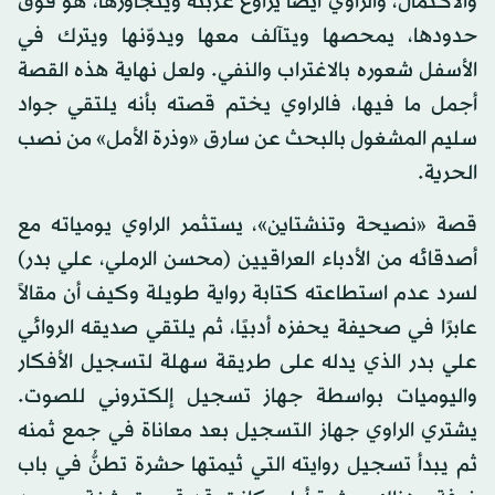
والاكتمال، والراوي أيضًا يراوغ غربته ويتجاوزها، هو فوق
حدودها، يمحصها ويتآلف معها ويدوّنها ويترك في
الأسفل شعوره بالاغتراب والنفي. ولعل نهاية هذه القصة
أجمل ما فيها، فالراوي يختم قصته بأنه يلتقي جواد
سليم المشغول بالبحث عن سارق «وذرة الأمل» من نصب
الحرية.
قصة «نصيحة وتنشتاين»، يستثمر الراوي يومياته مع
أصدقائه من الأدباء العراقيين (محسن الرملي، علي بدر)
لسرد عدم استطاعته كتابة رواية طويلة وكيف أن مقالاً
عابرًا في صحيفة يحفزه أدبيًا، ثم يلتقي صديقه الروائي
علي بدر الذي يدله على طريقة سهلة لتسجيل الأفكار
واليوميات بواسطة جهاز تسجيل إلكتروني للصوت.
يشتري الراوي جهاز التسجيل بعد معاناة في جمع ثمنه
ثم يبدأ تسجيل روايته التي ثيمتها حشرة تطنُّ في باب