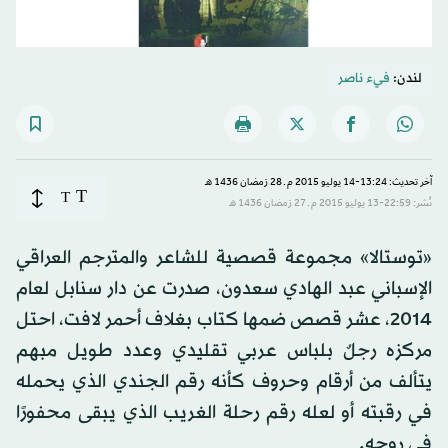
لندن:
فيء ناصر
آخر تحديث: 13:24-14 يوليو 2015 م ـ 28 رَمضان 1436 هـ
T
T
نُشر: 22:59-13 يوليو 2015 م ـ 27 رَمضان 1436 هـ
«توستالا» مجموعة قصصية للشاعر والمترجم العراقي
الإسباني عبد الهادي سعدون، صدرت عن دار سنابل لعام
2014، عشر قصص ضمها كتاب بغلاف أحمر لافت، احتل
مركزه رجلٌ بلباس عربي تقليدي وعدد طويل مبهم
يتألف من أرقام وحروف كأنه رقم الجندي الذي يحمله
في رقبته أو لعله رقم رحلة الغريب الذي يبقى محفورًا
في روحه.