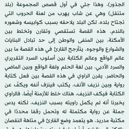
الجذور)، وهذا جلي في أول قصص المجموعة (بلد
متنقل) وهي عن شاب يهرب من لعنة الحروب التي
تجتاح بلده، لكن البلد يلاحقه بسبب كوابيسه وشعوره
بالندم. هذه القصة تستقصي وتقارن وتخلط بين
الأمكنة، بين المنفى والوطن إلى حد تبادل البنايات
والشوارع والوجوه. يتأرجح القارئ في هذه القصة ما بين
عالم الواقع وعالم الكتابة بين أسلوب السرد التقريري
والسرد الأدبي، بين لغة الحلم ولغة الواقع وبين الماضي
والحاضر. يقرن الراوي في هذه القصة بين فعل كتابة
رواية وبين نزيف الأنف، يكتب فينزف أنفه ويكفّ عن
الكتابة فيكف النزيف، هناك خلط للأزمنة أيضًا، فالراوي
يخبرنا أنه لم يكمل راويته بسبب النزيف، لكنه يدس
جملة عن رواية مكتملة له وتحمل رقمًا محددًا في
مكتبة مدريد. هو يتعمد وضع القارئ في متاهة النقصان