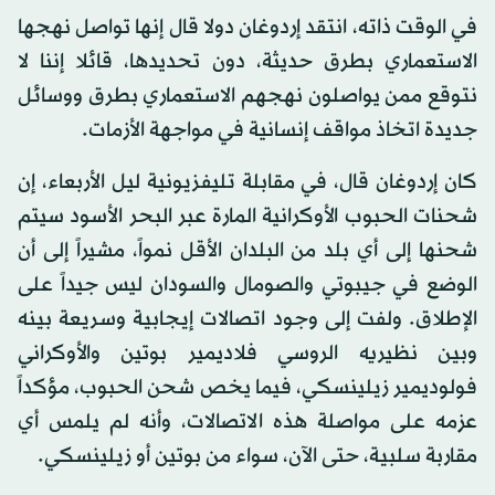
في الوقت ذاته، انتقد إردوغان دولا قال إنها تواصل نهجها
الاستعماري بطرق حديثة، دون تحديدها، قائلا إننا لا
نتوقع ممن يواصلون نهجهم الاستعماري بطرق ووسائل
جديدة اتخاذ مواقف إنسانية في مواجهة الأزمات.
كان إردوغان قال، في مقابلة تليفزيونية ليل الأربعاء، إن
شحنات الحبوب الأوكرانية المارة عبر البحر الأسود سيتم
شحنها إلى أي بلد من البلدان الأقل نمواً، مشيراً إلى أن
الوضع في جيبوتي والصومال والسودان ليس جيداً على
الإطلاق. ولفت إلى وجود اتصالات إيجابية وسريعة بينه
وبين نظيريه الروسي فلاديمير بوتين والأوكراني
فولوديمير زيلينسكي، فيما يخص شحن الحبوب، مؤكداً
عزمه على مواصلة هذه الاتصالات، وأنه لم يلمس أي
مقاربة سلبية، حتى الآن، سواء من بوتين أو زيلينسكي.