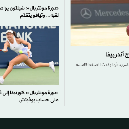
«دورة مونتريال»: شيلتون يواص
لقبه... وتيافو يتقدّم
 أندرييفا
لمضرب، فيما ودّعت المصنفة الخامسة
«دورة مونتريال»: كورنيفا إلى ث
على حساب يوفيتش