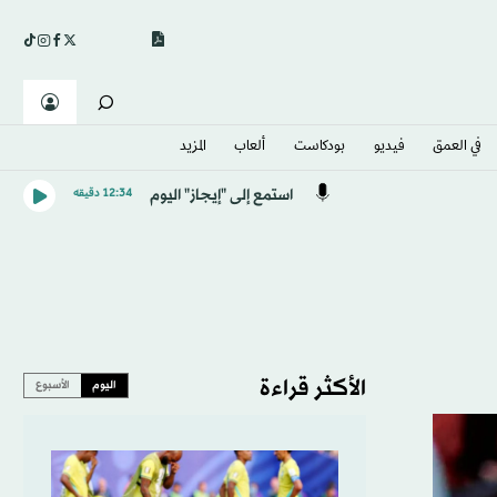
في العمق
فيديو
بودكاست
ألعاب
المزيد
استمع إلى "إيجاز" اليوم
12:34 دقيقه
الأكثر قراءة
اليوم
الأسبوع