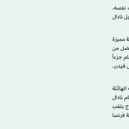
ت نفسه،
ل نادال
ة مميزة
أفضل من
م جزءاً
 فيدرر،
بته الهائلة
لحمي أمام نادال
الياً، علما بأنه توج بلقب
طولة فرنسا