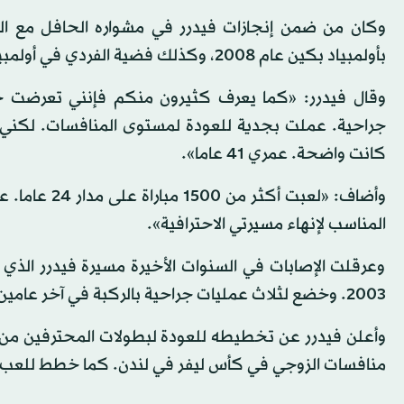
وكان من ضمن إنجازات فيدرر في مشواره الحافل مع الل
بأولمبياد بكين عام 2008، وكذلك فضية الفردي في أولمبياد لندن عام 2012.
وقال فيدرر: «كما يعرف كثيرون منكم فإنني تعرضت خلا
جراحية. عملت بجدية للعودة لمستوى المنافسات. لكني أ
كانت واضحة. عمري 41 عاما».
وأضاف: «لعبت
المناسب لإنهاء مسيرتي الاحترافية».
وعرقلت الإصابات في السنوات الأخيرة مسيرة فيدرر الذي
2003. وخضع لثلاث عمليات جراحية بالركبة في آخر عامين.
وأعلن فيدرر عن تخطيطه للعودة لبطولات المحترفين من 
منافسات الزوجي في كأس ليفر في لندن. كما خطط للعب ب