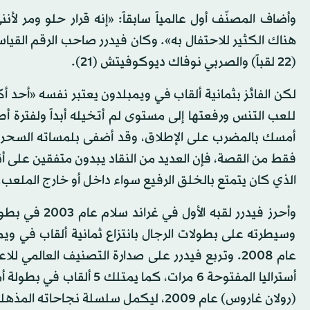
وأضاف المصنّف أول عالمياً سابقاً: «إنه قرار حلو ومر 
هناك الكثير للاحتفال به». وكان فيدرر صاحب الرقم القياسي
(22 لقباً) والصربي نوفاك ديوكوفيتش (21).
لكن الفائز بثمانية ألقاب في ويمبلدون يعتبر نفسه «أحد أ
للعب التنس ورفعتها إلى مستوى لم أتخيله أبداً ولفترة 
أمسك بالمضرب على الإطلاق، وقد أضفى بلمساته السحرية ال
فقط من القصة، فإن العديد من النقاد يبدون متفقين على أ
الذي كان يتمتع بالخلق الرفيع سواء داخل أو خارج الملعب.
وأحرز فيدرر ل
أستراليا المفتوحة 6 مرات،
(رولان غاروس) عام 2009، ليكمل سلسلة نجاحاته المذهلة في بطولات الغراند سلام.