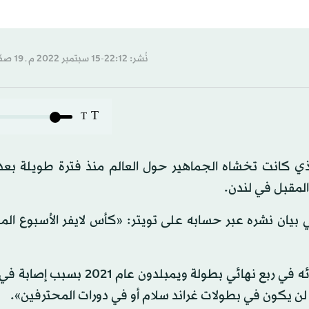
نُشر: 22:12-15 سبتمبر 2022 م ـ 19 صفَر 1444 هـ
T
T
ي كانت تخشاه الجماهير حول العالم منذ فترة طويلة بعد 
المقبل في لندن.
ة كبرى في بيان نشره عبر حسابه على تويتر: «كأس لايفر الأسبوع ا
وأضاف السويسري الذي لم يشارك في أي بطولة منذ إقصائه في ربع نهائي بطولة ويمب
ن يكون في بطولات غراند سلام أو في دورات المحترفين».