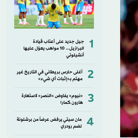
1
جيل جديد على أعتاب قيادة
البرازيل... 10 مواهب يعوّل عليها
أنشيلوتي
2
أغلى حارس بريطاني في التاريخ غير
مهتم بـ«إثبات أي شيء»
3
«نيوم» يفاوض «النصر» لاستعارة
هارون كمارا
4
مان سيتي يرفض عرضاً من برشلونة
لضم رودري