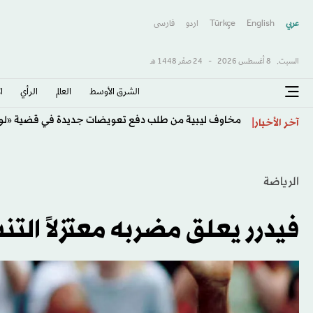
عربي
English
Türkçe
اردو
فارسى
السبت,
8 أغسطس 2026
-
24 صفَر 1448 هـ
الشرق الأوسط​
العالم
الرأي
ا
مخاوف ليبية من طلب دفع تعويضات جديدة في قضية «لو
آخر الأخبار
الرياضة
فيدرر يعلق مضربه معتزلاً الت