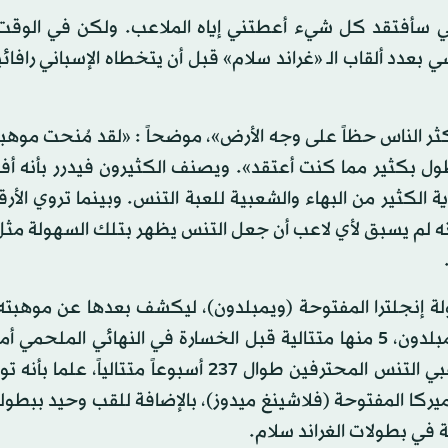
لأنني سأفتقد كل شيء أعطتني إياه الملاعب. ولكن في الوق
 بعدد ألقاب الـ «غراند سلام» قبل أن يتخطاه الإسباني رافائي
كثر الناس حظاً على وجه الأرض»، موضحاً : «لقد مُنحت موهب
أطول بكثير مما كنت أعتقد». ويصنف الكثيرون فيدرر بأنه 
كثير من البهاء والشعبية للعبة التنس. وبينما تروي الأرقا
نه لم يسبق لأي لاعب أن جعل التنس يظهر بتلك السهولة مثل
قبه الأول في غراند سلام عام 2003 في بطولة إنجلترا المفتوحة (ويمبلدون)، ليكشف بعدها عن موه
وسيطرته على بطولات الرجال بانتزاع ثمانية ألقاب في ويمبلدون، 5 منها متتالية قبل الخسارة في النهائي الم
عام 2008. وتربع فيدرر على صدارة التصنيف العالمي للاعبي التنس المحترفين طوال 237 أسبوعاً متت
 كما يمتلك 5 ألقاب في بطولة أميركا المفتوحة (فلاشينغ ميدوز)، بالإضافة للقب وحيد بب