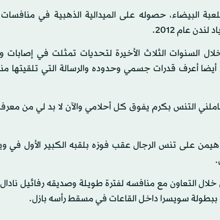
عبة البيضاء، حصوله على الميدالية الذهبية في منافسات 
ل السنوات الثلاث الأخيرة لتحديات تمثلت في إصابات و
يضا أعرف قدرات جسمي وحدوده والرسالة التي تلقيتها منه
 أكثر من 1500 مباراة على مدار 24 عاما. عاملني التنس بكرم يفوق كل أحلامي والآن لا بد لي من 
 هيمن على تنس الرجال عقب فوزه بلقبه الكبير الأول في وي
خلال التعاون مع منافسه لفترة طويلة وصديقه رفائيل نادا
بطولة سويسرا داخل القاعات في مسقط رأسه بازل.