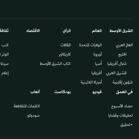
الشرق الأوسط​
العالم
الرأي
الاقتصاد
ثقافة
العالم العربي
الولايات المتحدة
المقالات
كتب
الخليج
أوروبا
كاريكاتير
الوتر 
شمال أفريقيا
آسيا
كتاب الشرق الأوسط
سينما
المشرق العربي
أفريقيا
إعلام
شؤون إقليمية
أميركا اللاتينية
في العمق
فيديو
بودكاست
ألعاب
حصاد الأسبوع
الكلمات المتقاطعة
تحقيقات وقضايا
سودوكو
+تحقيق