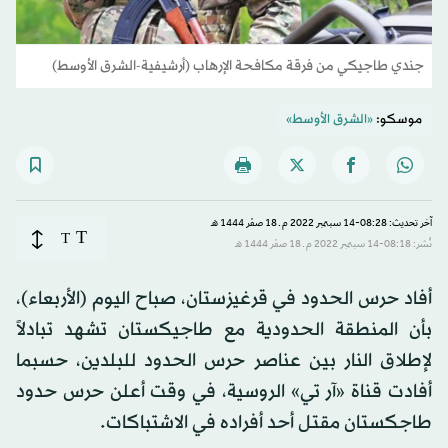
جندي طاجيكي من فرقة مكافحة الإرهاب (أرشيفية-الشرق الأوسط)
موسكو:
«الشرق الأوسط»
آخر تحديث: 08:28-14 سبتمبر 2022 م ـ 18 صفَر 1444 هـ
T
T
نُشر: 08:18-14 سبتمبر 2022 م ـ 18 صفَر 1444 هـ
أفاد حرس الحدود في قرغيزستان، صباح اليوم (الأربعاء)،
بأن المنطقة الحدودية مع طاجيكستان تشهد تبادلاً
لإطلاق النار بين عناصر حرس الحدود للبلدين، حسبما
أفادت قناة «آر تي» الروسية، في وقت أعلن حرس حدود
طاجكستان مقتل أحد أفراده في الاشتباكات.